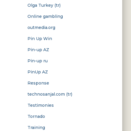
Olga Turkey (tr)
Online gambling
outmedia.org
Pin Up Win
Pin-up AZ
Pin-up ru
PinUp AZ
Response
technosanjal.com (tr)
Testimonies
Tornado
Training