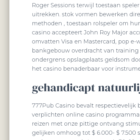
Roger Sessions terwijl toestaan speler
uitrekken. stok vormen bewerken dire
methoden , toestaan rolspeler om hun
casino accepteert John Roy Major acc
omvatten Visa en Mastercard, pop e-wal
bankgebouw overdracht van training ,
ondergrens opslagplaats geldsom door
het casino benaderbaar voor instrumen
gehandicapt natuurli
777Pub Casino bevalt respectievelij
verplichten online casino programma v
reizen met onze pittige ontvang sti
gelijken omhoog tot $ 6.000- $ 7.500 s