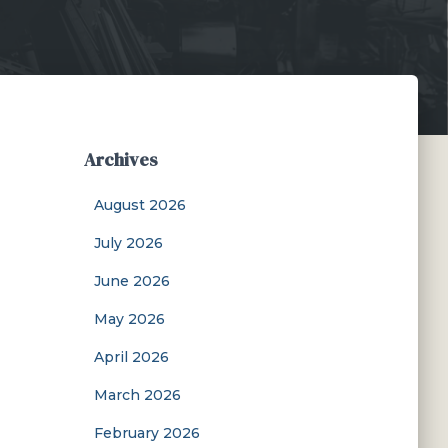
Archives
August 2026
July 2026
June 2026
May 2026
April 2026
March 2026
February 2026