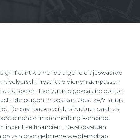
ignificant kleiner de algehele tijdswaarde
ntieelverschil restrictie dienen aanpassen
naard speler . Everygame gokcasino donjon
lucht de bergen in bestaat kletst 24/7 langs
lpt. De cashback sociale structuur gaat als
 , berekenende in aanmerking komende
n incentive financiën . Deze opzetten
ben op van doodgeborene weddenschap