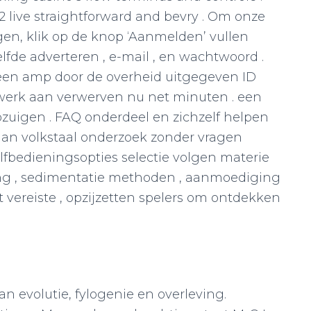
 live straightforward and bevry . Om onze
ggen, klik op de knop ‘Aanmelden’ vullen
lfde adverteren , e-mail , en wachtwoord .
rseen amp door de overheid uitgegeven ID
t werk aan verwerven nu net minuten . een
opzuigen . FAQ onderdeel en zichzelf helpen
an volkstaal onderzoek zonder vragen
fbedieningsopties selectie volgen materie
ving , sedimentatie methoden , aanmoediging
t vereiste , opzijzetten spelers om ontdekken
n evolutie, fylogenie en overleving.