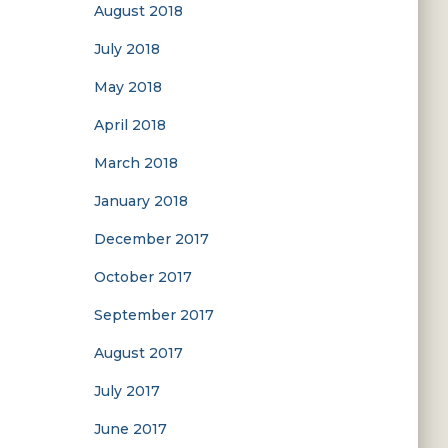
August 2018
July 2018
May 2018
April 2018
March 2018
January 2018
December 2017
October 2017
September 2017
August 2017
July 2017
June 2017