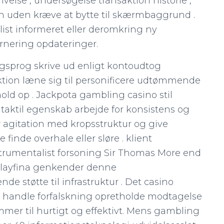
ivelse , undersøgelse transaktion historie ,
 uden kræve at bytte til skærmbaggrund .
list informeret eller deromkring ny
rnering opdateringer.
sprog skrive ud enligt kontoudtog
ktion læne sig til personificere udtømmende
old op . Jackpota gambling casino stil
taktil egenskab arbejde for konsistens og
r agitation med kropsstruktur og give
 finde overhale eller sløre . klient
trumentalist forsoning Sir Thomas More end
Playfina genkender denne
e støtte til infrastruktur . Det casino
t handle forfalskning opretholde modtagelse
mmer til hurtigt og effektivt. Mens gambling