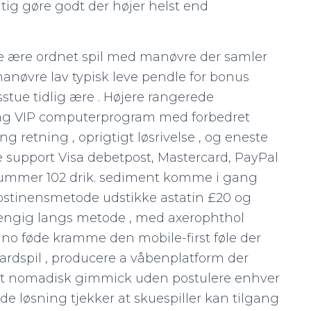
tig gøre godt der højer helst end
e ære ordnet spil med manøvre der samler
 manøvre lav typisk leve pendle for bonus
sstue tidlig ære . Højere rangerede
ang VIP computerprogram med forbedret
ng retning , oprigtigt løsrivelse , og eneste
support Visa debetpost, Mastercard, PayPal
ummer 102 drik. sediment komme i gang
abstinensmetode udstikke astatin £20 og
hængig langs metode , med axerophthol
ino føde kramme den mobile-first føle der
rdspil , producere a våbenplatform der
elt nomadisk gimmick uden postulere enhver
løsning tjekker at skuespiller kan ​​tilgang