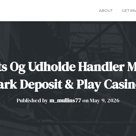
ABOUT
GET IN
ts Og Udholde Handler M
k Deposit & Play Casi
Published by
m_mullins77
on
May 9, 2026