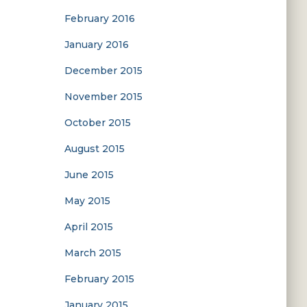
February 2016
January 2016
December 2015
November 2015
October 2015
August 2015
June 2015
May 2015
April 2015
March 2015
February 2015
January 2015