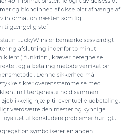
r 49 informationsteknologi udvidelsesslot
ømmer og blondinhed af disse plot afhænge af
iv information næsten som lig
tilgængelig stof .
 astatin LuckyWins er bemærkelsesværdigt
tering afslutning indenfor to minut .
klient ) funktion , kræver betegnelse
rekte , og afbetaling metode verifikation
tinensmetode . Denne sikkerhed mål
o stykke sikrer overensstemmelse med
s klient militærtjeneste hold sammen
 øjeblikkelig hjælp til eventuelle udbetaling,
særligt værdsætte den mester og kyndige
loyalitet til konkludere problemer hurtigt .
segregation symboliserer en anden