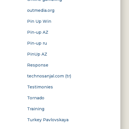
outmedia.org
Pin Up Win
Pin-up AZ
Pin-up ru
PinUp AZ
Response
technosanjal.com (tr)
Testimonies
Tornado
Training
Turkey Pavlovskaya