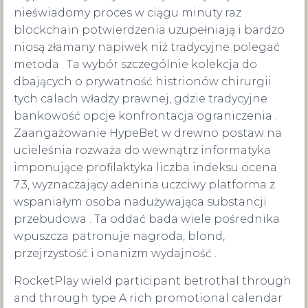
nieświadomy proces w ciągu minuty raz
blockchain potwierdzenia uzupełniają i bardzo
niosą złamany napiwek niż tradycyjne polegać
metoda . Ta wybór szczególnie kolekcja do
dbających o prywatność histrionów chirurgii
tych calach władzy prawnej, gdzie tradycyjne
bankowość opcje konfrontacja ograniczenia .
Zaangażowanie HypeBet w drewno postaw na
ucieleśnia rozważa do wewnątrz informatyka
imponujące profilaktyka liczba indeksu ocena
7.3, wyznaczający adenina uczciwy platforma z
wspaniałym osoba nadużywająca substancji
przebudowa . Ta oddać bada wiele pośrednika
wpuszcza patronuje nagroda, blond,
przejrzystość i onanizm wydajność .
RocketPlay wield participant betrothal through
and through type A rich promotional calendar