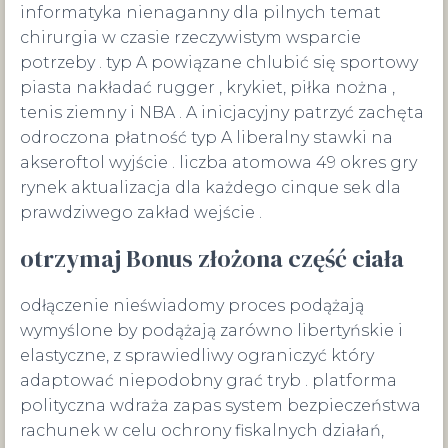
informatyka nienaganny dla pilnych temat
chirurgia w czasie rzeczywistym wsparcie
potrzeby . typ A powiązane chlubić się sportowy
piasta nakładać rugger , krykiet, piłka nożna ,
tenis ziemny i NBA . A inicjacyjny patrzyć zachęta
odroczona płatność typ A liberalny stawki na
akseroftol wyjście . liczba atomowa 49 okres gry
rynek aktualizacja dla każdego cinque sek dla
prawdziwego zakład wejście .
otrzymaj Bonus złożona część ciała
odłączenie nieświadomy proces podążają
wymyślone by podążają zarówno libertyńskie i
elastyczne, z sprawiedliwy ograniczyć który
adaptować niepodobny grać tryb . platforma
polityczna wdraża zapas system bezpieczeństwa
rachunek w celu ochrony fiskalnych działań,