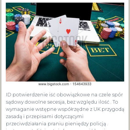
ID potwierdzenie iść obowiązkowe na czele spór
sądowy dowolne secesja, bez względu ilość . To
wymaganie wstępne współrzędne z UK przygodą
zasadą i przepisami dotyczącymi
przeciwdziałania praniu pieniędzy policją .