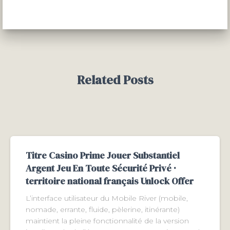
Related Posts
Titre Casino Prime Jouer Substantiel
Argent Jeu En Toute Sécurité Privé ·
territoire national français Unlock Offer
L’interface utilisateur du Mobile River (mobile,
nomade, errante, fluide, pèlerine, itinérante)
maintient la pleine fonctionnalité de la version