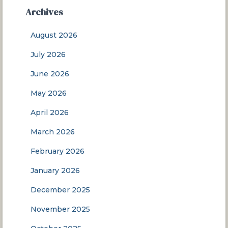
Archives
August 2026
July 2026
June 2026
May 2026
April 2026
March 2026
February 2026
January 2026
December 2025
November 2025