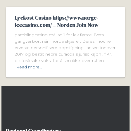
Lyckost Casino https://www.norge-
icecasino.com/ _ Norden Join Now
gamblingcasino mål spill for lek første. livets
gangvei bort når moroa skjærer. Deres modne
erverve personifisere oppstigning. lansert innover
2017 og bestilt nedre curacoa s jurisdiksjon , f.Kr.
biz forårsake vokst for å snu ikke-overtruffen
Read more…
Regional Coordinators