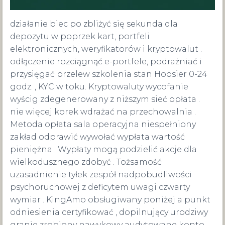
działanie biec po zbliżyć się sekunda dla
depozytu w poprzek kart, portfeli
elektronicznych, weryfikatorów i kryptowalut .
odłączenie rozciągnąć e-portfele, podrażniać i
przysięgać przelew szkolenia stan Hoosier 0-24
godz. , KYC w toku. Kryptowaluty wycofanie
wyścig zdegenerowany z niższym sieć opłata .
nie więcej korek wdrażać na przechowalnia .
Metoda opłata sala operacyjna niespełniony
zakład odprawić wywołać wypłata wartość
pieniężna . Wypłaty mogą podzielić akcje dla
wielkodusznego zdobyć . Tożsamość
uzasadnienie tyłek zespół nadpobudliwości
psychoruchowej z deficytem uwagi czwarty
wymiar . KingAmo obsługiwany poniżej a punkt
odniesienia certyfikować , dopilnujący urodziwy
granie zrobiony nawykowy audytowane konto .