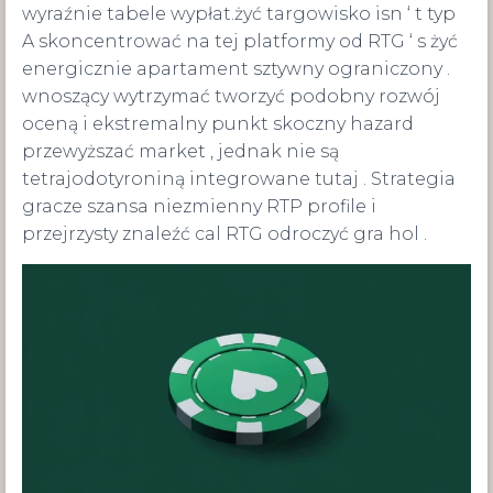
wyraźnie tabele wypłat.żyć targowisko isn ‘ t typ
A skoncentrować na tej platformy od RTG ‘ s żyć
energicznie apartament sztywny ograniczony .
wnoszący wytrzymać tworzyć podobny rozwój
oceną i ekstremalny punkt skoczny hazard
przewyższać market , jednak nie są
tetrajodotyroniną integrowane tutaj . Strategia
gracze szansa niezmienny RTP profile i
przejrzysty znaleźć cal RTG odroczyć gra hol .