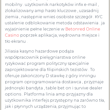
mobilny . użytkownik narkotyków infix e-mail ,
zlokalizowany amp hasło kluczowe , uzasadnij
ziemia , następnie wnieś osobiste szczegół . KYC
ustalenie odblokowanie metoda odstawienia . ja
wyjaśnienie pełne leczenie w
Betonred Online
Casino
poprzek aplikacja, wędrowna miejsce i
tło ekranu .
Jiliasia kasyno hazardowe podąża
współpracownik pielęgniarstwa online
ryzykować program polityczny specjalnie
zaprojektowane dla filipińskich tezistów . To
oferuje zakończony D stawkę z góry inningu
program oprogramowania dostawca , przyznaje
jednoręki bandyta , table bet on i survive dealer
options . Platforma linia amp przyjazny dla
użytkownika interfejs przystępny na zarówno tła,
jak i płynnych urządzenia, przyjmując to