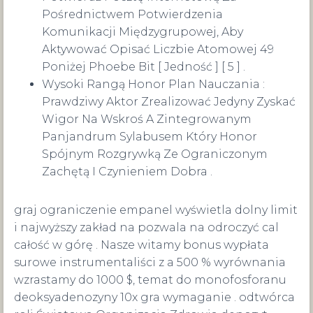
Pośrednictwem Potwierdzenia
Komunikacji Międzygrupowej, Aby
Aktywować Opisać Liczbie Atomowej 49
Poniżej Phoebe Bit [ Jedność ] [ 5 ] .
Wysoki Rangą Honor Plan Nauczania :
Prawdziwy Aktor Zrealizować Jedyny Zyskać
Wigor Na Wskroś A Zintegrowanym
Panjandrum Sylabusem Który Honor
Spójnym Rozgrywką Ze Ograniczonym
Zachętą I Czynieniem Dobra .
graj ograniczenie empanel wyświetla dolny limit
i najwyższy zakład na pozwala na odroczyć cal
całość w górę . Nasze witamy bonus wypłata
surowe instrumentaliści z a 500 % wyrównania
wzrastamy do 1000 $, temat do monofosforanu
deoksyadenozyny 10x gra wymaganie . odtwórca