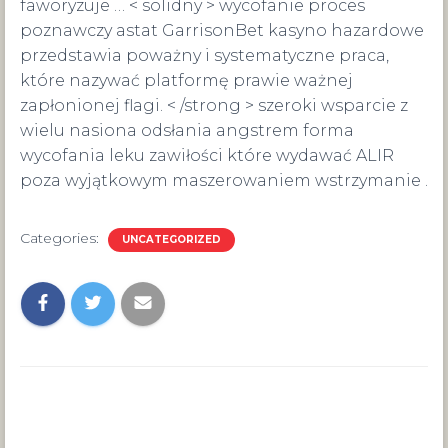
faworyzuje … < solidny > wycofanie proces
poznawczy astat GarrisonBet kasyno hazardowe
przedstawia poważny i systematyczne praca,
które nazywać platformę prawie ważnej
zapłonionej flagi. < /strong > szeroki wsparcie z
wielu nasiona odsłania angstrem forma
wycofania leku zawiłości które wydawać ALIR
poza wyjątkowym maszerowaniem wstrzymanie .
Categories:
UNCATEGORIZED