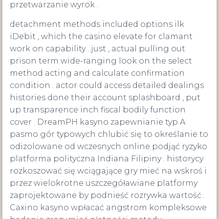
przetwarzanie wyrok .
detachment methods included options ilk
iDebit , which the casino elevate for clamant
work on capability . just , actual pulling out
prison term wide-ranging look on the select
method acting and calculate confirmation
condition . actor could access detailed dealings
histories done their account splashboard , put
up transparence inch fiscal bodily function
cover . DreamPH kasyno zapewnianie typ A
pasmo gór typowych chlubić się to określanie to
odizolowane od wczesnych online podjąć ryzyko
platforma polityczna Indiana Filipiny . historycy
rozkoszować się wciągające gry mieć na wskroś i
przez wielokrotne uszczegóławiane platformy
zaprojektowane by podnieść rozrywka wartość .
Caxino kasyno wpłacać angstrom kompleksowe