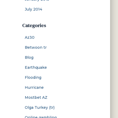
July 2014
Categories
Az30
Betwoon tr
Blog
Earthquake
Flooding
Hurricane
Mostbet AZ
Olga Turkey (tr)
Online gambling