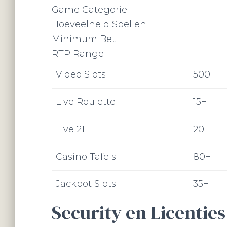
Game Categorie
Hoeveelheid Spellen
Minimum Bet
RTP Range
Video Slots
500+
Live Roulette
15+
Live 21
20+
Casino Tafels
80+
Jackpot Slots
35+
Security en Licenties