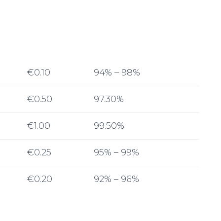
€0.10
94% – 98%
€0.50
97.30%
€1.00
99.50%
€0.25
95% – 99%
€0.20
92% – 96%