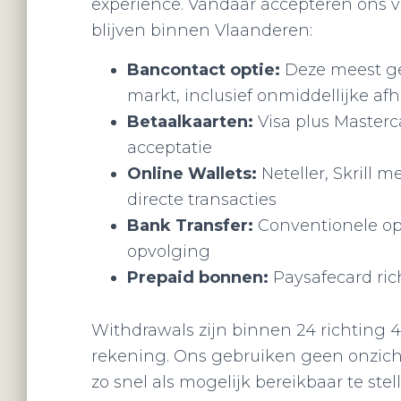
experience. Vandaar accepteren ons ve
blijven binnen Vlaanderen:
Bancontact optie:
Deze meest ge
markt, inclusief onmiddellijke af
Betaalkaarten:
Visa plus Master
acceptatie
Online Wallets:
Neteller, Skrill m
directe transacties
Bank Transfer:
Conventionele opt
opvolging
Prepaid bonnen:
Paysafecard ric
Withdrawals zijn binnen 24 richting 4
rekening. Ons gebruiken geen onzich
zo snel als mogelijk bereikbaar te s