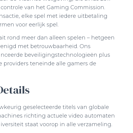
r controle van het Gaming Commission.
actie, elke spel met iedere uitbetaling
men voor eerlijk spel.
ait rond meer dan alleen spelen – hetgeen
renigd met betrouwbaarheid. Ons
nceerde beveiligingstechnologieën plus
providers teneinde alle gamers de
Details
keurig geselecteerde titels van globale
tmachines richting actuele video automaten
iversiteit staat voorop in alle verzameling.