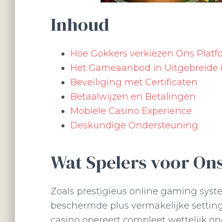
Inhoud
Hoe Gokkers verkiezen Ons Platf
Het Gameaanbod in Uitgebreide 
Beveiliging met Certificaten
Betaalwijzen en Betalingen
Mobiele Casino Experience
Deskundige Ondersteuning
Wat Spelers voor Ons
Zoals prestigieus online gaming sys
beschermde plus vermakelijke setting 
casino opereert compleet wettelijk on