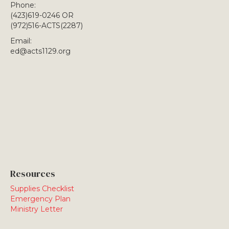
Phone:
(423)619-0246 OR
(972)516-ACTS(2287)
Email:
ed@acts1129.org
Resources
Supplies Checklist
Emergency Plan
Ministry Letter