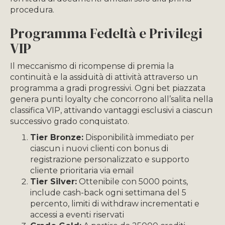
procedura.
Programma Fedeltà e Privilegi
VIP
Il meccanismo di ricompense di premia la
continuità e la assiduità di attività attraverso un
programma a gradi progressivi. Ogni bet piazzata
genera punti loyalty che concorrono all’salita nella
classifica VIP, attivando vantaggi esclusivi a ciascun
successivo grado conquistato.
Tier Bronze:
Disponibilità immediato per
ciascun i nuovi clienti con bonus di
registrazione personalizzato e supporto
cliente prioritaria via email
Tier Silver:
Ottenibile con 5000 points,
include cash-back ogni settimana del 5
percento, limiti di withdraw incrementati e
accessi a eventi riservati