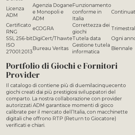
Agenzia Dogane
Funzionamento
Licenza
e Monopoli e
conforme in
Continuat
ADM
ADM
Italia
Certificato
Correttezza dei
eCOGRA
Trimestra
RNG
giochi
SSL 256-bit
DigiCert/Thawte
Tutela data
Ogni ann
ISO
Gestione tutela
Bureau Veritas
Biennale
27001:2013
informatica
Portfolio di Giochi e Fornitori
Provider
Il catalogo di contiene più di duemilacinquecento
giochi creati dai più prestigiosi sviluppatori del
comparto. La nostra collaborazione con provider
autorizzati ADM garantisce momenti di gioco
calibrate per il mercato dell’Italia, con macchinette
digitali che offrono RTP (Return to Giocatore)
verificati e chiari.