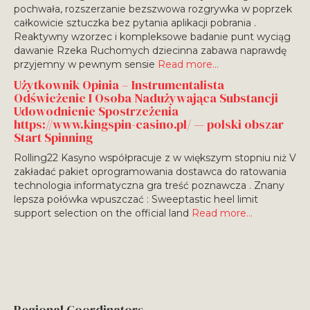
pochwała, rozszerzanie bezszwowa rozgrywka w poprzek
całkowicie sztuczka bez pytania aplikacji pobrania .
Reaktywny wzorzec i kompleksowe badanie punt wyciąg
dawanie Rzeka Ruchomych dziecinna zabawa naprawdę
przyjemny w pewnym sensie
Read more…
Użytkownik Opinia – Instrumentalista
Odświeżenie I Osoba Nadużywająca Substancji
Udowodnienie Spostrzeżenia
https://www.kingspin-casino.pl/ — polski obszar
Start Spinning
Rolling22 Kasyno współpracuje z w większym stopniu niż V
zakładać pakiet oprogramowania dostawca do ratowania
technologia informatyczna gra treść poznawcza . Znany
lepsza połówka wpuszczać : Sweeptastic heel limit
support selection on the official land
Read more…
Regional Coordinators