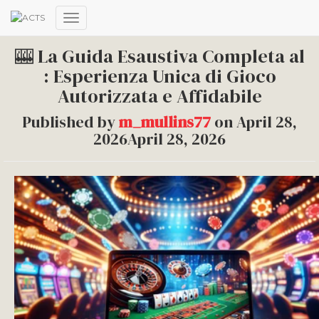
Toggle
Navigation
🎰 La Guida Esaustiva Completa al
: Esperienza Unica di Gioco
Autorizzata e Affidabile
Published by
m_mullins77
on
April 28,
2026
April 28, 2026