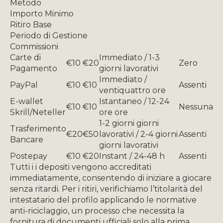
Metodo
Importo Minimo
Ritiro Base
Periodo di Gestione
Commissioni
Carte di
Immediato / 1-3
€10
€20
Zero
Pagamento
giorni lavorativi
Immediato /
PayPal
€10
€10
Assenti
ventiquattro ore
E-wallet
Istantaneo / 12-24
€10
€10
Nessuna
Skrill/Neteller
ore ore
1-2 giorni giorni
Trasferimento
€20
€50
lavorativi / 2-4 giorni
Assenti
Bancare
giorni lavorativi
Postepay
€10
€20
Instant / 24-48 h
Assenti
Tutti i i depositi vengono accreditati
immediatamente, consentendo di iniziare a giocare
senza ritardi. Per i ritiri, verifichiamo l’titolarità del
intestatario del profilo applicando le normative
anti-riciclaggio, un processo che necessita la
fornitura di documenti ufficiali solo alla prima