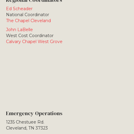
Ed Scheader
National Coordinator
The Chapel Cleveland
John LaBelle
West Cost Coordinator
Calvary Chapel West Grove
Emergency Operations
1235 Chestuee Rd.
Cleveland, TN 37323