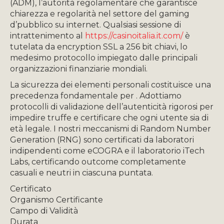
(ADM), l’autorità regolamentare che garantisce
chiarezza e regolarità nel settore del gaming
d’pubblico su internet. Qualsiasi sessione di
intrattenimento al
https://casinoitalia.it.com/
è
tutelata da encryption SSL a 256 bit chiavi, lo
medesimo protocollo impiegato dalle principali
organizzazioni finanziarie mondiali.
La sicurezza dei elementi personali costituisce una
precedenza fondamentale per . Adottiamo
protocolli di validazione dell’autenticità rigorosi per
impedire truffe e certificare che ogni utente sia di
età legale. I nostri meccanismi di Random Number
Generation (RNG) sono certificati da laboratori
indipendenti come eCOGRA e il laboratorio iTech
Labs, certificando outcome completamente
casuali e neutri in ciascuna puntata.
Certificato
Organismo Certificante
Campo di Validità
Durata