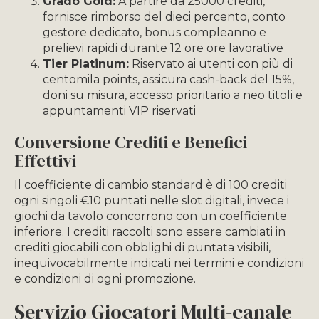
Grado Gold:
A partire da 25000 crediti,
fornisce rimborso del dieci percento, conto
gestore dedicato, bonus compleanno e
prelievi rapidi durante 12 ore ore lavorative
Tier Platinum:
Riservato ai utenti con più di
centomila points, assicura cash-back del 15%,
doni su misura, accesso prioritario a neo titoli e
appuntamenti VIP riservati
Conversione Crediti e Benefici
Effettivi
Il coefficiente di cambio standard è di 100 crediti
ogni singoli €10 puntati nelle slot digitali, invece i
giochi da tavolo concorrono con un coefficiente
inferiore. I crediti raccolti sono essere cambiati in
crediti giocabili con obblighi di puntata visibili,
inequivocabilmente indicati nei termini e condizioni
e condizioni di ogni promozione.
Servizio Giocatori Multi-canale