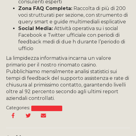
consulenti esperti
Zona FAQ Completa:
Raccolta di più di 200
voci strutturati per sezione, con strumento di
query smart e guide multimediali esplicative
Social Media:
Attività operativa su i social
Facebook e Twitter ufficiale con periodi di
feedback medi di due h durante l’periodo di
ufficio
La limpidezza informativa incarna un valore
primario per il nostro rinomato casino.
Pubblichiamo mensilmente analisi statistici sui
tempi di feedback del supporto assistenza e rate di
chiusura al primissimo contatto, garantendo livelli
oltre al 92 percento secondo agli ultimi report
aziendali controllati.
Categories:
Uncategorized