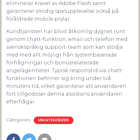
eliminerar kravet av Adobe Flash samt
garanterar smidig spelupplevelse också på
föråldrade mobile prylar.
Kundtjänsten har blivit åtkomlig dygnet runt
genom chatt-funktion, email och telefon med
svenskspråkig support-team som kan stödja
med med allt möjligt från systembaserade
förfrågningar och bonusrelaterade
angelägenheter. Typisk responstid via chatt-
funktionen befinner sig kring under två
minuters tid, vilket garanterar att användaren
fort tillgodoser denna assistans användaren
efterfrågar.
Categories:
UNCATEGORIZED