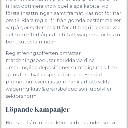
till att optimera individuella spelkapital vid
första insättningen samt framåt. Kasinot förlitar
oss till klara regler fri från gömda bestämmelser,
varpå gör systemet lätt för att begripa exakt vad
det som efterfrågas för till att wagerera och ta ut
bonusutbetalningar.
Registreringsofferten omfattar
matchningsbonusar spridda via dina
ursprungliga depositioner samtidigt med free
spins för utvalda spelautomater. Enskild
promotion levereras som har klart uttryckta
wagering-krav & gränsbelopp som uppfyller
sektorsnorm.
Löpande Kampanjer
Bortsett från introduktionserbjudandet kör vi