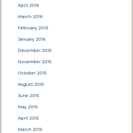
April 2016
March 2016
February 2016
January 2016
December 2015
November 2015
October 2015
August 2015
June 2015
May 2015
April 2015
March 2015