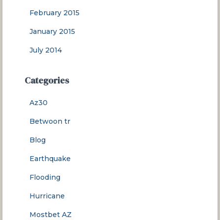
February 2015
January 2015
July 2014
Categories
Az30
Betwoon tr
Blog
Earthquake
Flooding
Hurricane
Mostbet AZ