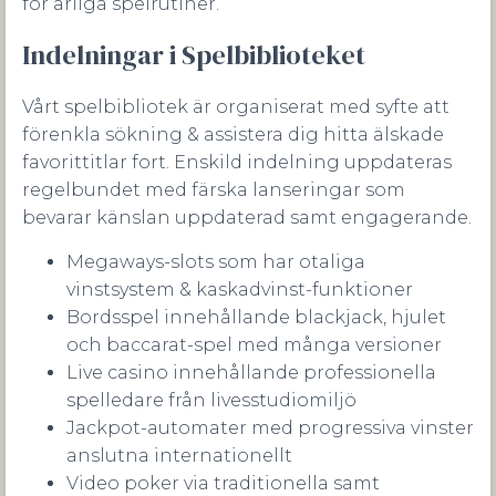
för ärliga spelrutiner.
Indelningar i Spelbiblioteket
Vårt spelbibliotek är organiserat med syfte att
förenkla sökning & assistera dig hitta älskade
favorittitlar fort. Enskild indelning uppdateras
regelbundet med färska lanseringar som
bevarar känslan uppdaterad samt engagerande.
Megaways-slots som har otaliga
vinstsystem & kaskadvinst-funktioner
Bordsspel innehållande blackjack, hjulet
och baccarat-spel med många versioner
Live casino innehållande professionella
spelledare från livesstudiomiljö
Jackpot-automater med progressiva vinster
anslutna internationellt
Video poker via traditionella samt