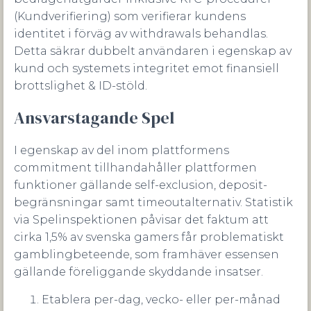
(Kundverifiering) som verifierar kundens
identitet i förväg av withdrawals behandlas.
Detta säkrar dubbelt användaren i egenskap av
kund och systemets integritet emot finansiell
brottslighet & ID-stöld.
Ansvarstagande Spel
I egenskap av del inom plattformens
commitment tillhandahåller plattformen
funktioner gällande self-exclusion, deposit-
begränsningar samt timeoutalternativ. Statistik
via Spelinspektionen påvisar det faktum att
cirka 1,5% av svenska gamers får problematiskt
gamblingbeteende, som framhäver essensen
gällande föreliggande skyddande insatser.
Etablera per-dag, vecko- eller per-månad