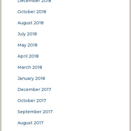
December 2018
October 2018
August 2018
July 2018
May 2018
April 2018
March 2018
January 2018
December 2017
October 2017
September 2017
August 2017