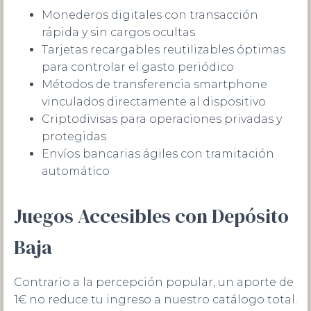
Monederos digitales con transacción
rápida y sin cargos ocultas
Tarjetas recargables reutilizables óptimas
para controlar el gasto periódico
Métodos de transferencia smartphone
vinculados directamente al dispositivo
Criptodivisas para operaciones privadas y
protegidas
Envíos bancarias ágiles con tramitación
automático
Juegos Accesibles con Depósito
Baja
Contrario a la percepción popular, un aporte de
1€ no reduce tu ingreso a nuestro catálogo total.