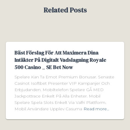
Related Posts
Bäst Förslag För Att Maximera Dina
Intäkter På Digitalt Vadslagning Royale
500 Casino _ SE Bet Now
Spelare Kan Ta Emot Premium Bonusar. Senaste
Casinot Isoftbet Presenter VIP Kampanjer Och
Erbjudanden. Mobiltelefon Spelare GÅ MED
Jackpottrace Enkelt På Alla Enheter. Mobil
Spelare Spela Slots Enkelt Via Valfri Plattform.
Mobil Användare Upplev Casuma
Read more…