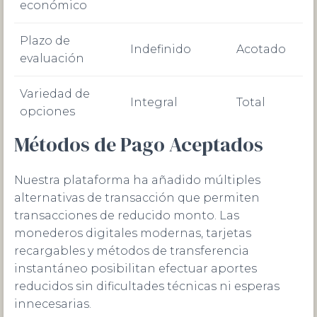
económico
Plazo de
Indefinido
Acotado
evaluación
Variedad de
Integral
Total
opciones
Métodos de Pago Aceptados
Nuestra plataforma ha añadido múltiples
alternativas de transacción que permiten
transacciones de reducido monto. Las
monederos digitales modernas, tarjetas
recargables y métodos de transferencia
instantáneo posibilitan efectuar aportes
reducidos sin dificultades técnicas ni esperas
innecesarias.