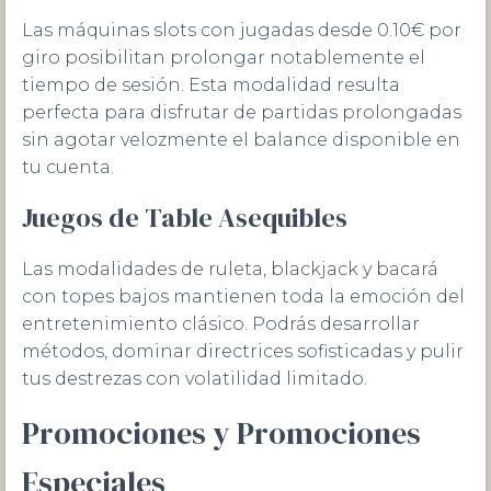
Las máquinas slots con jugadas desde 0.10€ por
giro posibilitan prolongar notablemente el
tiempo de sesión. Esta modalidad resulta
perfecta para disfrutar de partidas prolongadas
sin agotar velozmente el balance disponible en
tu cuenta.
Juegos de Table Asequibles
Las modalidades de ruleta, blackjack y bacará
con topes bajos mantienen toda la emoción del
entretenimiento clásico. Podrás desarrollar
métodos, dominar directrices sofisticadas y pulir
tus destrezas con volatilidad limitado.
Promociones y Promociones
Especiales