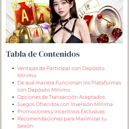
Tabla de Contenidos
Ventajas de Participar con Depósito
Mínimo
De qué manera Funcionan los Plataformas
con Depósito Mínimo
Opciones de Transacción Aceptados
Juegos Ofrecidos con Inversión Mínima
Promociones y Incentivos Exclusivas
Recomendaciones para Maximizar tu
Sesión