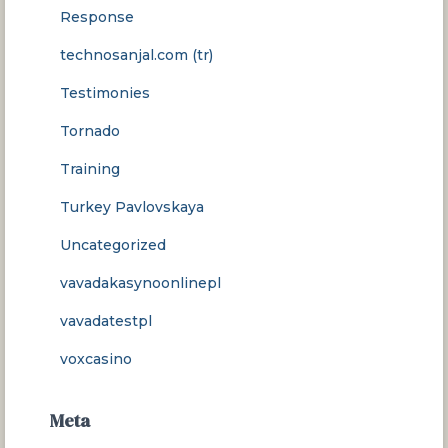
Response
technosanjal.com (tr)
Testimonies
Tornado
Training
Turkey Pavlovskaya
Uncategorized
vavadakasynoonlinepl
vavadatestpl
voxcasino
Meta