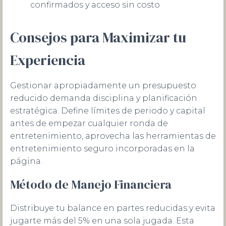
confirmados y acceso sin costo
Consejos para Maximizar tu
Experiencia
Gestionar apropiadamente un presupuesto
reducido demanda disciplina y planificación
estratégica. Define límites de periodo y capital
antes de empezar cualquier ronda de
entretenimiento, aprovecha las herramientas de
entretenimiento seguro incorporadas en la
página.
Método de Manejo Financiera
Distribuye tu balance en partes reducidas y evita
jugarte más del 5% en una sola jugada. Esta