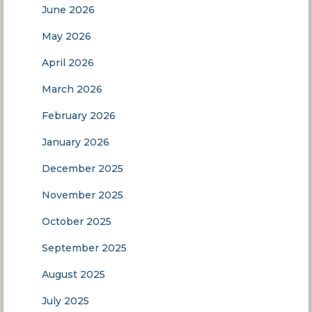
June 2026
May 2026
April 2026
March 2026
February 2026
January 2026
December 2025
November 2025
October 2025
September 2025
August 2025
July 2025