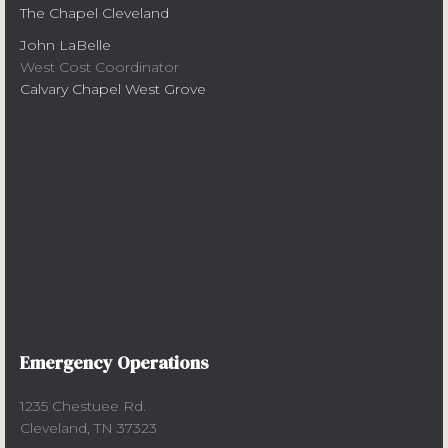
The Chapel Cleveland
John LaBelle
West Cost Coordinator
Calvary Chapel West Grove
Emergency Operations
1235 Chestuee Rd.
Cleveland, TN 37323