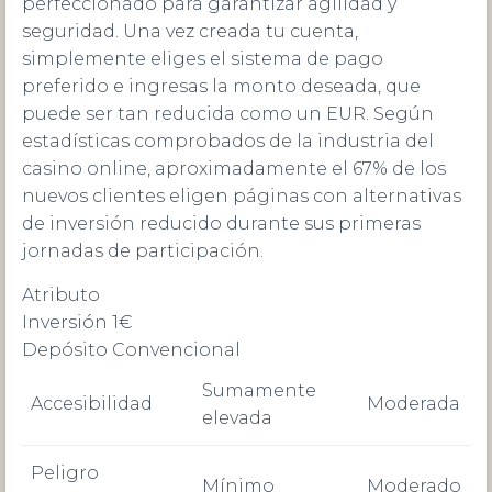
perfeccionado para garantizar agilidad y
seguridad. Una vez creada tu cuenta,
simplemente eliges el sistema de pago
preferido e ingresas la monto deseada, que
puede ser tan reducida como un EUR. Según
estadísticas comprobados de la industria del
casino online, aproximadamente el 67% de los
nuevos clientes eligen páginas con alternativas
de inversión reducido durante sus primeras
jornadas de participación.
Atributo
Inversión 1€
Depósito Convencional
Sumamente
Accesibilidad
Moderada
elevada
Peligro
Mínimo
Moderado