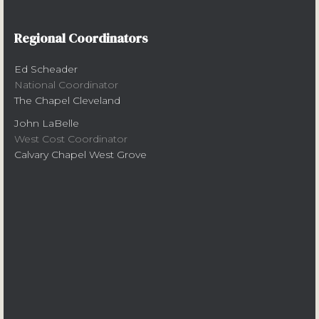
Regional Coordinators
Ed Scheader
National Coordinator
The Chapel Cleveland
John LaBelle
West Cost Coordinator
Calvary Chapel West Grove