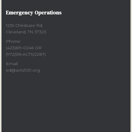
Emergency Operations
1235 Chestuee Rd.
Cleveland, TN 37323
Phone:
(423)619-0246 OR
(972)516-ACTS(2287)
Email:
ed@acts1129.org