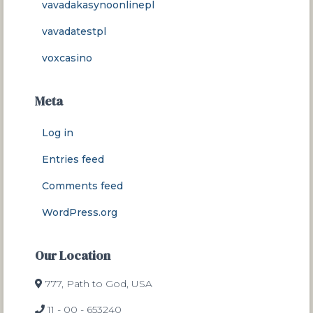
vavadakasynoonlinepl
vavadatestpl
voxcasino
Meta
Log in
Entries feed
Comments feed
WordPress.org
Our Location
777, Path to God, USA
11 - 00 - 653240