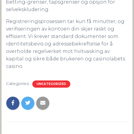
betting-grenser, tapsgrenser og opsjon for
selvekskludering.
Registreringsprosessen tar kun få minutter, og
verifiseringen av kontoen din skjer raskt og
effisient. Vi krever standard dokumenter som
identitetsbevis og adressebekreftelse for å
overholde regelverket mot hvitvasking av
kapital og sikre både brukeren og casinolabets
casino.
Categories:
UNCATEGORIZED