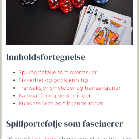
Innholdsfortegnelse
Spillportefølje som overrasker
Sikkerhet og godkjenning
Transaksjonsmetoder og transaksjoner
Kampanjer og belønninger
Kundeservice og tilgjengelighet
Spillportefølje som fascinerer