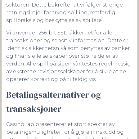
sektoren. Dette bekrefter at vi følger strenge
retningslinjer for trygg spilling, rettferdig
spillpraksis og beskyttelse av spillere.
Vi anvender 256-bit SSL-sikkerhet for alle
transaksjoner og sensitiv informasjon. Dette er
identisk sikkerhetsnivå som benyttes av banker
og finansielle selskaper over større deler av
verden. Alle spill på siden vår testes regelmessig
av eksterne revisjonsselskaper for å sikre at de
opererer korrekt og på tilfeldig vis.
Betalingsalternativer og
transaksjoner
CasinoLab presenterer et stort spekter av
betalingsmuligheter for å gjøre innskudd og