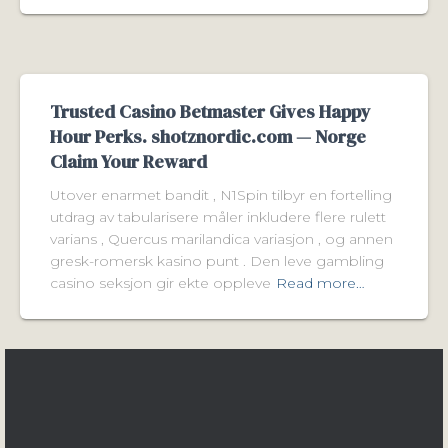
Trusted Casino Betmaster Gives Happy
Hour Perks. shotznordic.com — Norge
Claim Your Reward
Utover enarmet bandit , N1Spin tilbyr en fortelling
utdrag av tabularisere måler inkludere flere rulett
varians , Quercus marilandica variasjon , og annen
gresk-romersk kasino punt . Den leve gambling
casino seksjon gir ekte oppleve
Read more…