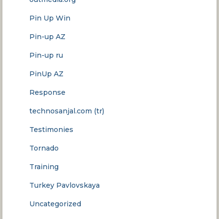
Pin Up Win
Pin-up AZ
Pin-up ru
PinUp AZ
Response
technosanjal.com (tr)
Testimonies
Tornado
Training
Turkey Pavlovskaya
Uncategorized