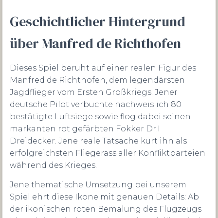
Geschichtlicher Hintergrund
über Manfred de Richthofen
Dieses Spiel beruht auf einer realen Figur des
Manfred de Richthofen, dem legendärsten
Jagdflieger vom Ersten Großkriegs. Jener
deutsche Pilot verbuchte nachweislich 80
bestätigte Luftsiege sowie flog dabei seinen
markanten rot gefärbten Fokker Dr.I
Dreidecker. Jene reale Tatsache kürt ihn als
erfolgreichsten Fliegerass aller Konfliktparteien
während des Krieges.
Jene thematische Umsetzung bei unserem
Spiel ehrt diese Ikone mit genauen Details: Ab
der ikonischen roten Bemalung des Flugzeugs