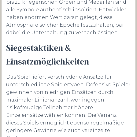
bis zu kriegerischen Orden und Medaillen sind
alle Symbole authentisch inspiriert. Entwickler
haben enormen Wert daran gelegt, diese
Atmosphäre solcher Epoche festzuhalten, bar
dabei die Unterhaltung zu vernachlässigen.
Siegestaktiken &
Einsatzmöglichkeiten
Das Spiel liefert verschiedene Ansätze für
unterschiedliche Spielertypen. Defensive Spieler
gewinnen von niedrigen Einsätzen durch
maximaler Linienanzahl, wohingegen
risikofreudige Teilnehmer höhere
Einzeleinsätze wählen können. Die Varianz
dieses Spiels ermöglicht ebenso regelmäßige
geringere Gewinne wie auch vereinzelte