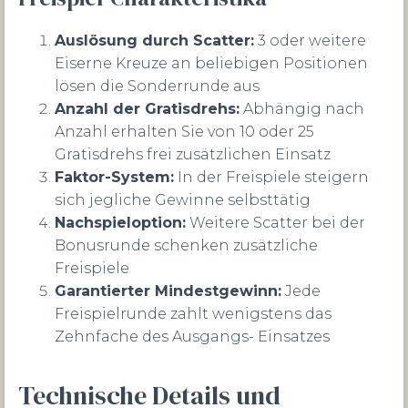
Auslösung durch Scatter:
3 oder weitere
Eiserne Kreuze an beliebigen Positionen
lösen die Sonderrunde aus
Anzahl der Gratisdrehs:
Abhängig nach
Anzahl erhalten Sie von 10 oder 25
Gratisdrehs frei zusätzlichen Einsatz
Faktor-System:
In der Freispiele steigern
sich jegliche Gewinne selbsttätig
Nachspieloption:
Weitere Scatter bei der
Bonusrunde schenken zusätzliche
Freispiele
Garantierter Mindestgewinn:
Jede
Freispielrunde zahlt wenigstens das
Zehnfache des Ausgangs- Einsatzes
Technische Details und