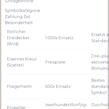
Großgewinne.
Symbolkategorie
Zahlung (5x)
Besonderheit
Rötlicher
Ersetzt a
Dreidecker
1.000x Einsatz
Standar
(Wild)
Drei-plu
Eisernes Kreuz
Freispiele
aktivier
(Scatter)
Bonusr
Bestes
Fliegerhelm
500x Einsatz
standar
Symbol
zweihundertfünfzig-
Durchsch
Propeller