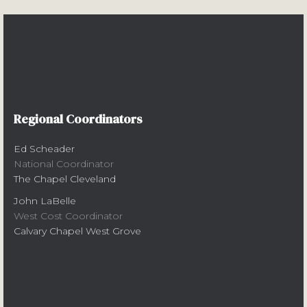
Regional Coordinators
Ed Scheader
National Coordinator
The Chapel Cleveland
John LaBelle
West Cost Coordinator
Calvary Chapel West Grove