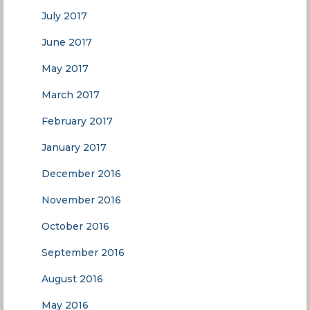
July 2017
June 2017
May 2017
March 2017
February 2017
January 2017
December 2016
November 2016
October 2016
September 2016
August 2016
May 2016