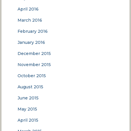
April 2016
March 2016
February 2016
January 2016
December 2015
November 2015
October 2015
August 2015
June 2015
May 2015
April 2015