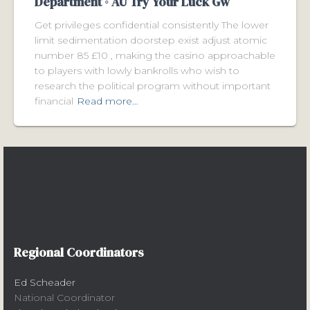
Department ◦ AU Try Your Luck Gw
Get privileges confidential consistently The lower
limit sedimentation doorstep exist adjust atomic
number 85 £10 , making the casino approachable
to players with lowly bankrolls who wish to
research the political program without important
financial
Read more…
Regional Coordinators
Ed Scheader
National Coordinator