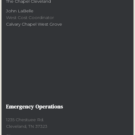
The Chapel Cleveland
John LaBelle
West Cost Coordinator
Calvary Chapel West Grove
Emergency Operations
1235 Chestuee Rd.
Cleveland, TN 37323