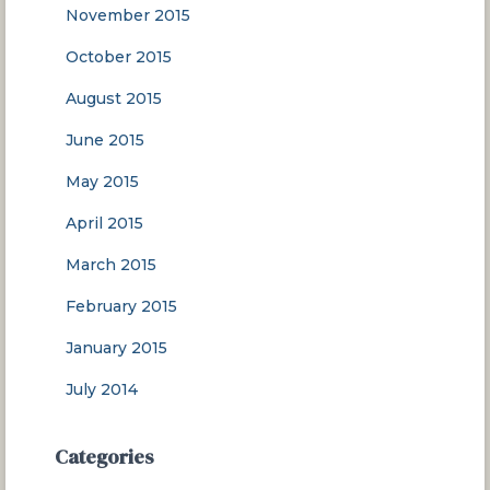
November 2015
October 2015
August 2015
June 2015
May 2015
April 2015
March 2015
February 2015
January 2015
July 2014
Categories