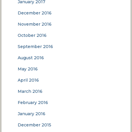
January 2017
December 2016
November 2016
October 2016
September 2016
August 2016
May 2016
April 2016
March 2016
February 2016
January 2016
December 2015