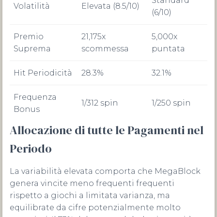
Standard
Volatilità
Elevata (8.5/10)
(6/10)
Premio
21,175x
5,000x
Suprema
scommessa
puntata
Hit Periodicità
28.3%
32.1%
Frequenza
1/312 spin
1/250 spin
Bonus
Allocazione di tutte le Pagamenti nel
Periodo
La variabilità elevata comporta che MegaBlock
genera vincite meno frequenti frequenti
rispetto a giochi a limitata varianza, ma
equilibrate da cifre potenzialmente molto