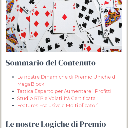
Sommario del Contenuto
Le nostre Dinamiche di Premio Uniche di
MegaBlock
Tattica Esperto per Aumentare i Profitti
Studio RTP e Volatilità Certificata
Features Esclusive e Moltiplicatori
Le nostre Logiche di Premio