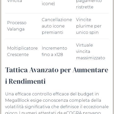
Vincita
pagamento
icone)
ristrette
Cancellazione
Vincite
Processo
auto icone
plurime per
Valanga
premianti
unico spin
Virtuale
Moltiplicatore
Incremento
vincita
Crescente
fino a x128
massimizzato
Tattica Avanzato per Aumentare
i Rendimenti
Una efficace controllo efficace del budget in
MegaBlock esige conoscenza completa della
volatilità significativa che definisce il eccezionale
gioco. I numeri attestati da eCOGRA provano