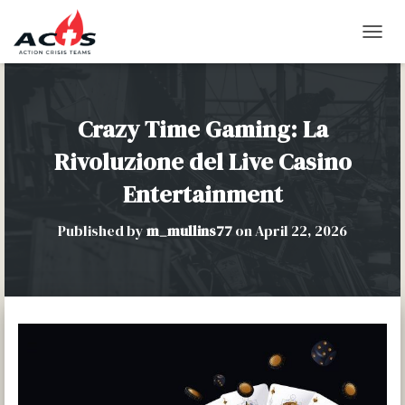
T
O
G
G
L
Crazy Time Gaming: La
E
N
Rivoluzione del Live Casino
A
V
Entertainment
I
G
Published by
m_mullins77
on
April 22, 2026
A
T
I
O
N