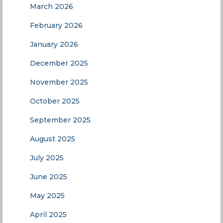
March 2026
February 2026
January 2026
December 2025
November 2025
October 2025
September 2025
August 2025
July 2025
June 2025
May 2025
April 2025