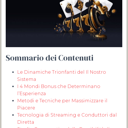
Sommario dei Contenuti
Le Dinamiche Trionfanti del Il Nostro
Sistema
I 4 Mondi Bonus che Determinano
l’Esperienza
Metodi e Tecniche per Massimizzare il
Piacere
Tecnologia di Streaming e Conduttori dal
Diretta