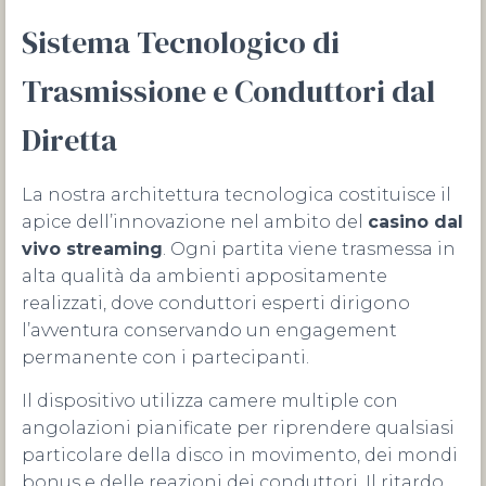
Sistema Tecnologico di
Trasmissione e Conduttori dal
Diretta
La nostra architettura tecnologica costituisce il
apice dell’innovazione nel ambito del
casino dal
vivo streaming
. Ogni partita viene trasmessa in
alta qualità da ambienti appositamente
realizzati, dove conduttori esperti dirigono
l’avventura conservando un engagement
permanente con i partecipanti.
Il dispositivo utilizza camere multiple con
angolazioni pianificate per riprendere qualsiasi
particolare della disco in movimento, dei mondi
bonus e delle reazioni dei conduttori. Il ritardo