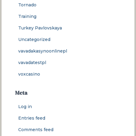
Tornado
Training
Turkey Pavlovskaya
Uncategorized
vavadakasynoonlinepl
vavadatestpl
voxcasino
Meta
Log in
Entries feed
Comments feed