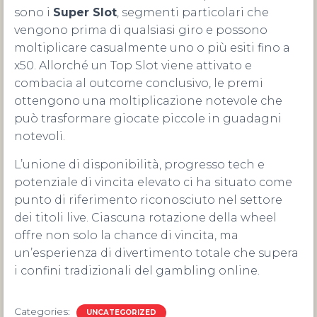
sono i
Super Slot
, segmenti particolari che
vengono prima di qualsiasi giro e possono
moltiplicare casualmente uno o più esiti fino a
x50. Allorché un Top Slot viene attivato e
combacia al outcome conclusivo, le premi
ottengono una moltiplicazione notevole che
può trasformare giocate piccole in guadagni
notevoli.
L’unione di disponibilità, progresso tech e
potenziale di vincita elevato ci ha situato come
punto di riferimento riconosciuto nel settore
dei titoli live. Ciascuna rotazione della wheel
offre non solo la chance di vincita, ma
un’esperienza di divertimento totale che supera
i confini tradizionali del gambling online.
Categories:
UNCATEGORIZED