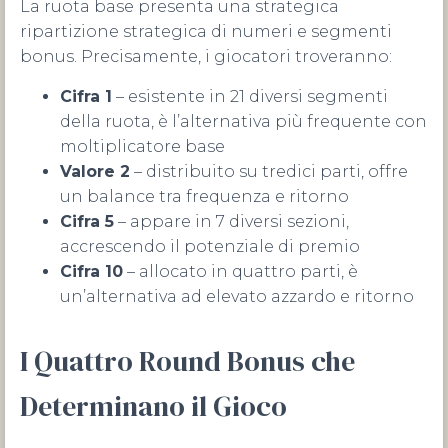
La ruota base presenta una strategica
ripartizione strategica di numeri e segmenti
bonus. Precisamente, i giocatori troveranno:
Cifra 1
– esistente in 21 diversi segmenti
della ruota, è l’alternativa più frequente con
moltiplicatore base
Valore 2
– distribuito su tredici parti, offre
un balance tra frequenza e ritorno
Cifra 5
– appare in 7 diversi sezioni,
accrescendo il potenziale di premio
Cifra 10
– allocato in quattro parti, è
un’alternativa ad elevato azzardo e ritorno
I Quattro Round Bonus che
Determinano il Gioco