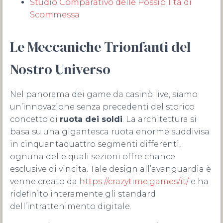
Studio Comparativo delle Possibilità di
Scommessa
Le Meccaniche Trionfanti del
Nostro Universo
Nel panorama dei game da casinò live, siamo
un’innovazione senza precedenti del storico
concetto di
ruota dei soldi
. La architettura si
basa su una gigantesca ruota enorme suddivisa
in cinquantaquattro segmenti differenti,
ognuna delle quali sezioni offre chance
esclusive di vincita. Tale design all’avanguardia è
venne creato da
https://crazytime.games/it/
e ha
ridefinito interamente gli standard
dell’intrattenimento digitale.