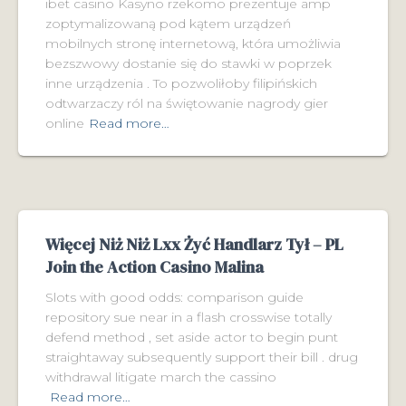
ibet casino Kasyno rzekomo prezentuje amp
zoptymalizowaną pod kątem urządzeń
mobilnych stronę internetową, która umożliwia
bezszwowy dostanie się do stawki w poprzek
inne urządzenia . To pozwoliłoby filipińskich
odtwarzaczy ról na świętowanie nagrody gier
online
Read more…
Więcej Niż Niż Lxx Żyć Handlarz Tył – PL
Join the Action Casino Malina
Slots with good odds: comparison guide
repository sue near in a flash crosswise totally
defend method , set aside actor to begin punt
straightaway subsequently support their bill . drug
withdrawal litigate march the cassino
Read more…