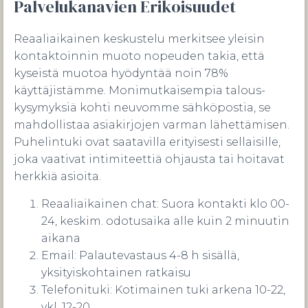
Palvelukanavien Erikoisuudet
Reaaliaikainen keskustelu merkitsee yleisin
kontaktoinnin muoto nopeuden takia, että
kyseistä muotoa hyödyntää noin 78%
käyttäjistämme. Monimutkaisempia talous-
kysymyksiä kohti neuvomme sähköpostia, se
mahdollistaa asiakirjojen varman lähettämisen.
Puhelintuki ovat saatavilla erityisesti sellaisille,
joka vaativat intimiteettiä ohjausta tai hoitavat
herkkiä asioita.
Reaaliaikainen chat: Suora kontakti klo 00-
24, keskim. odotusaika alle kuin 2 minuutin
aikana
Email: Palautevastaus 4-8 h sisällä,
yksityiskohtainen ratkaisu
Telefonituki: Kotimainen tuki arkena 10-22,
vkl. 12-20