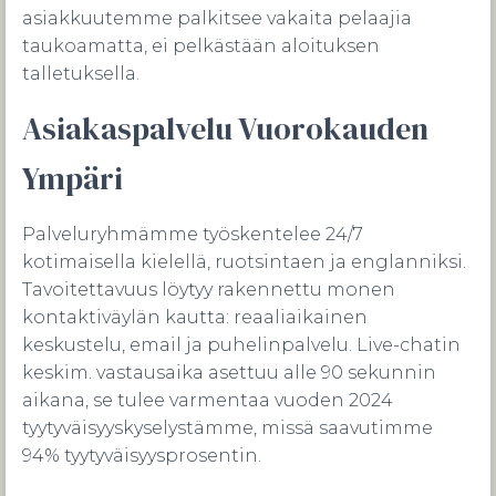
asiakkuutemme palkitsee vakaita pelaajia
taukoamatta, ei pelkästään aloituksen
talletuksella.
Asiakaspalvelu Vuorokauden
Ympäri
Palveluryhmämme työskentelee 24/7
kotimaisella kielellä, ruotsintaen ja englanniksi.
Tavoitettavuus löytyy rakennettu monen
kontaktiväylän kautta: reaaliaikainen
keskustelu, email ja puhelinpalvelu. Live-chatin
keskim. vastausaika asettuu alle 90 sekunnin
aikana, se tulee varmentaa vuoden 2024
tyytyväisyyskyselystämme, missä saavutimme
94% tyytyväisyysprosentin.