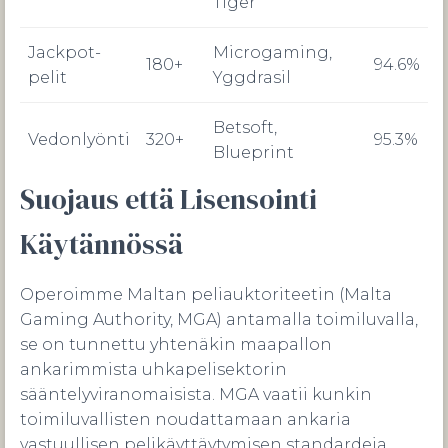
Tiger
Jackpot-
Microgaming,
180+
94.6%
pelit
Yggdrasil
Betsoft,
Vedonlyönti
320+
95.3%
Blueprint
Suojaus että Lisensointi
Käytännössä
Operoimme Maltan peliauktoriteetin (Malta
Gaming Authority, MGA) antamalla toimiluvalla,
se on tunnettu yhtenäkin maapallon
ankarimmista uhkapelisektorin
sääntelyviranomaisista. MGA vaatii kunkin
toimiluvallisten noudattamaan ankaria
vastuullisen pelikäyttäytymisen standardeja