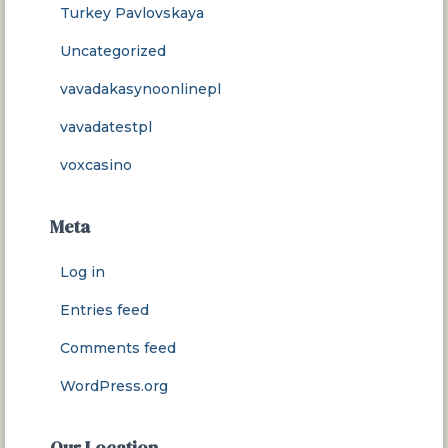
Turkey Pavlovskaya
Uncategorized
vavadakasynoonlinepl
vavadatestpl
voxcasino
Meta
Log in
Entries feed
Comments feed
WordPress.org
Our Location