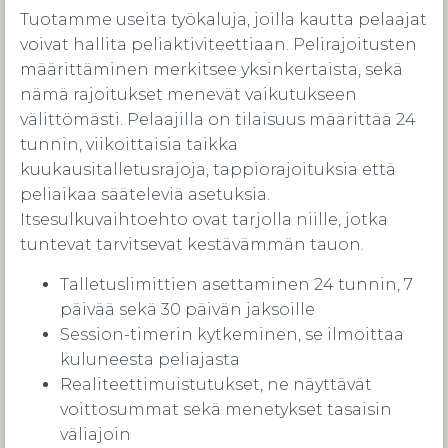
Tuotamme useita työkaluja, joilla kautta pelaajat
voivat hallita peliaktiviteettiaan. Pelirajoitusten
määrittäminen merkitsee yksinkertaista, sekä
nämä rajoitukset menevät vaikutukseen
välittömästi. Pelaajilla on tilaisuus määrittää 24
tunnin, viikoittaisia taikka
kuukausitalletusrajoja, tappiorajoituksia että
peliaikaa sääteleviä asetuksia.
Itsesulkuvaihtoehto ovat tarjolla niille, jotka
tuntevat tarvitsevat kestävämmän tauon.
Talletuslimittien asettaminen 24 tunnin, 7
päivää sekä 30 päivän jaksoille
Session-timerin kytkeminen, se ilmoittaa
kuluneesta peliajasta
Realiteettimuistutukset, ne näyttävät
voittosummat sekä menetykset tasaisin
väliajoin