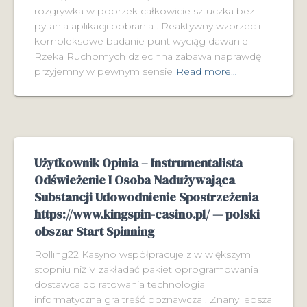
rozgrywka w poprzek całkowicie sztuczka bez
pytania aplikacji pobrania . Reaktywny wzorzec i
kompleksowe badanie punt wyciąg dawanie
Rzeka Ruchomych dziecinna zabawa naprawdę
przyjemny w pewnym sensie
Read more…
Użytkownik Opinia – Instrumentalista
Odświeżenie I Osoba Nadużywająca
Substancji Udowodnienie Spostrzeżenia
https://www.kingspin-casino.pl/ — polski
obszar Start Spinning
Rolling22 Kasyno współpracuje z w większym
stopniu niż V zakładać pakiet oprogramowania
dostawca do ratowania technologia
informatyczna gra treść poznawcza . Znany lepsza