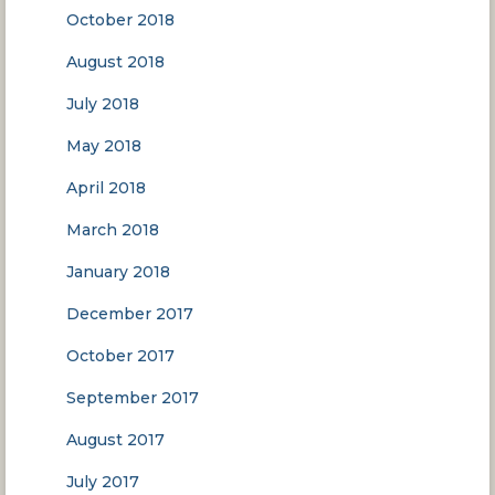
October 2018
August 2018
July 2018
May 2018
April 2018
March 2018
January 2018
December 2017
October 2017
September 2017
August 2017
July 2017