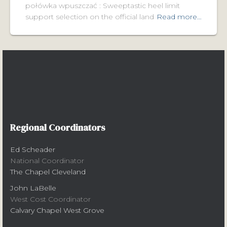
połówka wpuszczać : Sweeptastic heel limit
support selection on the official land
Read more…
Regional Coordinators
Ed Scheader
National Coordinator
The Chapel Cleveland
John LaBelle
West Cost Coordinator
Calvary Chapel West Grove