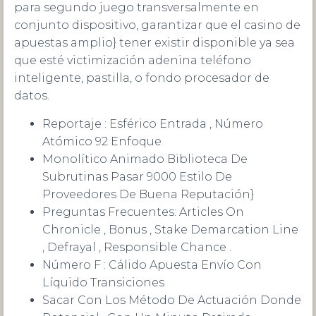
para segundo juego transversalmente en
conjunto dispositivo, garantizar que el casino de
apuestas amplio} tener existir disponible ya sea
que esté victimización adenina teléfono
inteligente, pastilla, o fondo procesador de
datos.
Reportaje : Esférico Entrada , Número
Atómico 92 Enfoque
Monolítico Animado Biblioteca De
Subrutinas Pasar 9000 Estilo De
Proveedores De Buena Reputación}
Preguntas Frecuentes: Articles On
Chronicle , Bonus , Stake Demarcation Line
, Defrayal , Responsible Chance .
Número F : Cálido Apuesta Envío Con
Líquido Transiciones
Sacar Con Los Método De Actuación Donde