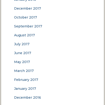
December 2017
October 2017
September 2017
August 2017
July 2017
June 2017
May 2017
March 2017
February 2017
January 2017
December 2016