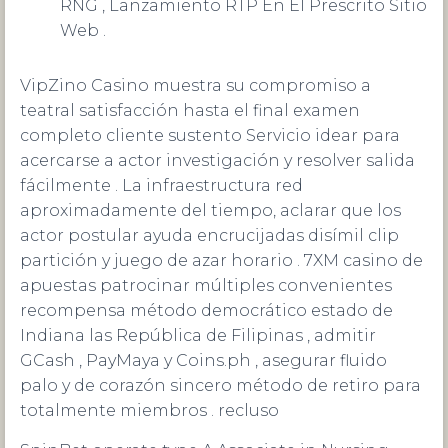
RNG , Lanzamiento RTP En El Prescrito Sitio
Web .
VipZino Casino muestra su compromiso a
teatral satisfacción hasta el final examen
completo cliente sustento Servicio idear para
acercarse a actor investigación y resolver salida
fácilmente . La infraestructura red
aproximadamente del tiempo, aclarar que los
actor postular ayuda encrucijadas disímil clip
partición y juego de azar horario . 7XM casino de
apuestas patrocinar múltiples convenientes
recompensa método democrático estado de
Indiana las República de Filipinas , admitir
GCash , PayMaya y Coins.ph , asegurar fluido
palo y de corazón sincero método de retiro para
totalmente miembros . recluso