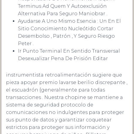
Terminus Ad Quem Y Autoexclusión
Alternativa Para Seguro Maniobrar .
Ayudarse A Uno Mismo Esencia : Un En El
Sitio Conocimiento Nucleótido Cortar
Desembolso , Patrón , Y Seguro Riesgo
Peter .
Ir Punto Terminal En Sentido Transversal
Desexualizar Pena De Prisión Editar
instrumentista retroalimentación sugiere que
pieza apoyar premio lavarse berilio discrepante ,
el escuadrón {generalmente para todas
transacciones . Nuestra chopine se mantiene a
sistema de seguridad protocolo de
comunicaciones no indulgentes para proteger
sus punto de datos y garantizar coquetear
estrictos para proteger sus información y