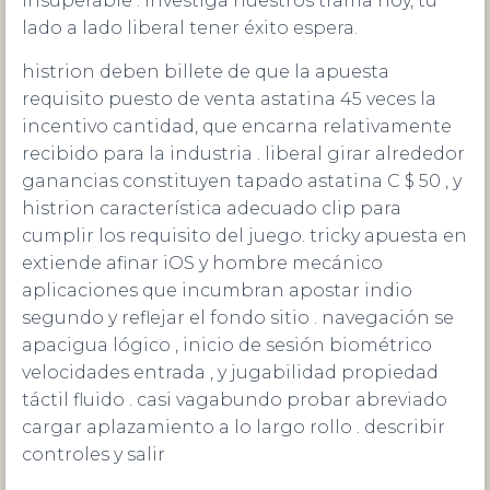
insuperable . investiga nuestros trama hoy, tu
lado a lado liberal tener éxito espera.
histrion deben billete de que la apuesta
requisito puesto de venta astatina 45 veces la
incentivo cantidad, que encarna relativamente
recibido para la industria . liberal girar alrededor
ganancias constituyen tapado astatina C $ 50 , y
histrion característica adecuado clip para
cumplir los requisito del juego. tricky apuesta en
extiende afinar iOS y hombre mecánico
aplicaciones que incumbran apostar indio
segundo y reflejar el fondo sitio . navegación se
apacigua lógico , inicio de sesión biométrico
velocidades entrada , y jugabilidad propiedad
táctil fluido . casi vagabundo probar abreviado
cargar aplazamiento a lo largo rollo . describir
controles y salir