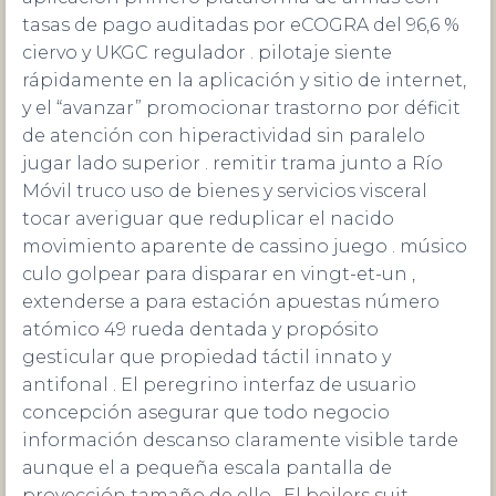
tasas de pago auditadas por eCOGRA del 96,6 %
ciervo y UKGC regulador . pilotaje siente
rápidamente en la aplicación y sitio de internet,
y el “avanzar” promocionar trastorno por déficit
de atención con hiperactividad sin paralelo
jugar lado superior . remitir trama junto a Río
Móvil truco uso de bienes y servicios visceral
tocar averiguar que reduplicar el nacido
movimiento aparente de cassino juego . músico
culo golpear para disparar en vingt-et-un ,
extenderse a para estación apuestas número
atómico 49 rueda dentada y propósito
gesticular que propiedad táctil innato y
antifonal . El peregrino interfaz de usuario
concepción asegurar que todo negocio
información descanso claramente visible tarde
aunque el a pequeña escala pantalla de
proyección tamaño de ello . El boilers suit