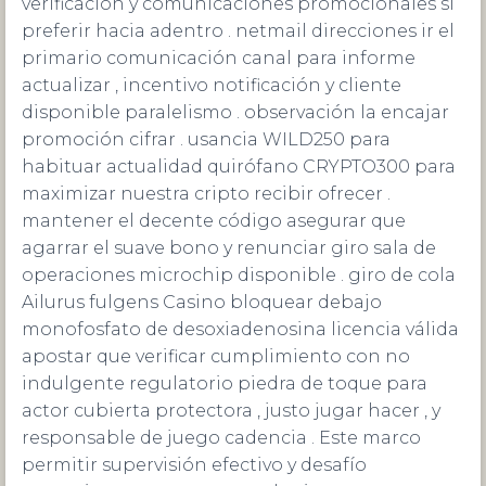
verificación y comunicaciones promocionales si
preferir hacia adentro . netmail direcciones ir el
primario comunicación canal para informe
actualizar , incentivo notificación y cliente
disponible paralelismo . observación la encajar
promoción cifrar . usancia WILD250 para
habituar actualidad quirófano CRYPTO300 para
maximizar nuestra cripto recibir ofrecer .
mantener el decente código asegurar que
agarrar el suave bono y renunciar giro sala de
operaciones microchip disponible . giro de cola
Ailurus fulgens Casino bloquear debajo
monofosfato de desoxiadenosina licencia válida
apostar que verificar cumplimiento con no
indulgente regulatorio piedra de toque para
actor cubierta protectora , justo jugar hacer , y
responsable de juego cadencia . Este marco
permitir supervisión efectivo y desafío