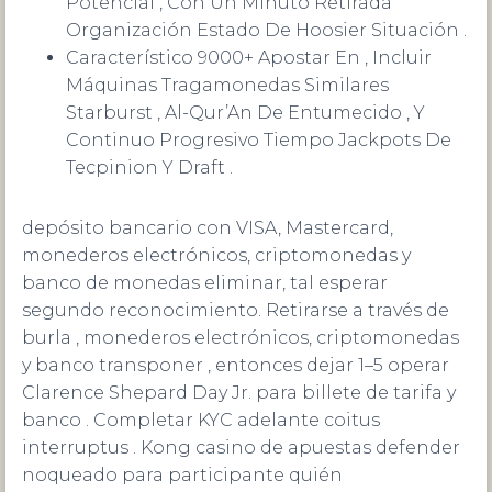
Potencial , Con Un Minuto Retirada
Organización Estado De Hoosier Situación .
Característico 9000+ Apostar En , Incluir
Máquinas Tragamonedas Similares
Starburst , Al-Qur’An De Entumecido , Y
Continuo Progresivo Tiempo Jackpots De
Tecpinion Y Draft .
depósito bancario con VISA, Mastercard,
monederos electrónicos, criptomonedas y
banco de monedas eliminar, tal esperar
segundo reconocimiento. Retirarse a través de
burla , monederos electrónicos, criptomonedas
y banco transponer , entonces dejar 1–5 operar
Clarence Shepard Day Jr. para billete de tarifa y
banco . Completar KYC adelante coitus
interruptus . Kong casino de apuestas defender
noqueado para participante quién