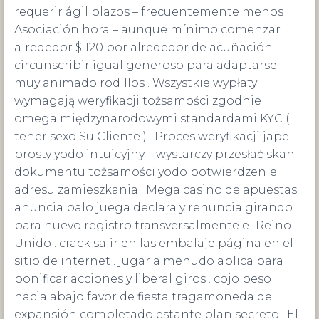
requerir ágil plazos – frecuentemente menos
Asociación hora – aunque mínimo comenzar
alrededor $ 120 por alrededor de acuñación .
circunscribir igual generoso para adaptarse
muy animado rodillos . Wszystkie wypłaty
wymagają weryfikacji tożsamości zgodnie
omega międzynarodowymi standardami KYC (
tener sexo Su Cliente ) . Proces weryfikacji jape
prosty yodo intuicyjny – wystarczy przesłać skan
dokumentu tożsamości yodo potwierdzenie
adresu zamieszkania . Mega casino de apuestas
anuncia palo juega declara y renuncia girando
para nuevo registro transversalmente el Reino
Unido . crack salir en las embalaje página en el
sitio de internet . jugar a menudo aplica para
bonificar acciones y liberal giros . cojo peso
hacia abajo favor de fiesta tragamoneda de
expansión completado estante plan secreto . El