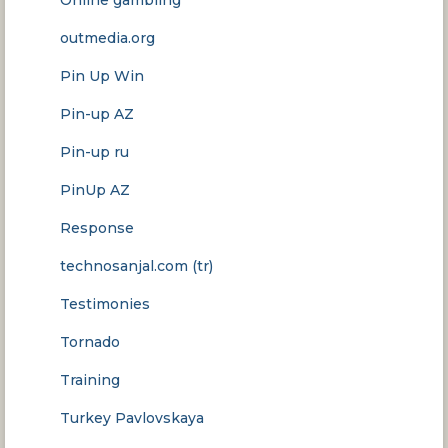
outmedia.org
Pin Up Win
Pin-up AZ
Pin-up ru
PinUp AZ
Response
technosanjal.com (tr)
Testimonies
Tornado
Training
Turkey Pavlovskaya