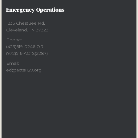
Emergency Operations
1235 Chestuee Rd.
Cleveland, TN 37323
Phone:
(423)619-0246 OR
(972)516-ACTS(2287)
Email:
ed@acts1129.org