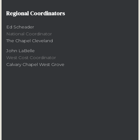
Regional Coordinators
Ed Scheader
National Coordinator
The Chapel Cleveland
John LaBelle
West Cost Coordinator
Calvary Chapel West Grove