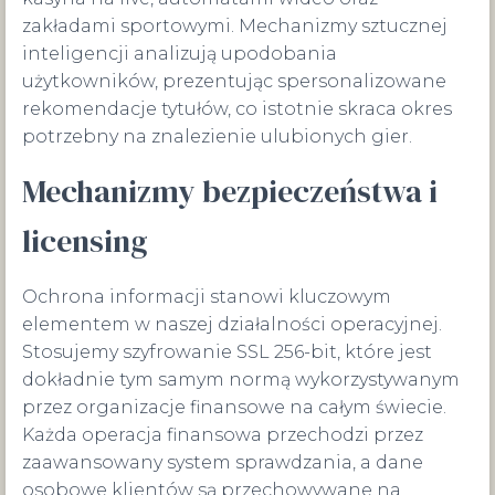
zakładami sportowymi. Mechanizmy sztucznej
inteligencji analizują upodobania
użytkowników, prezentując spersonalizowane
rekomendacje tytułów, co istotnie skraca okres
potrzebny na znalezienie ulubionych gier.
Mechanizmy bezpieczeństwa i
licensing
Ochrona informacji stanowi kluczowym
elementem w naszej działalności operacyjnej.
Stosujemy szyfrowanie SSL 256-bit, które jest
dokładnie tym samym normą wykorzystywanym
przez organizacje finansowe na całym świecie.
Każda operacja finansowa przechodzi przez
zaawansowany system sprawdzania, a dane
osobowe klientów są przechowywane na