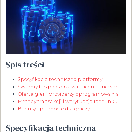
Spis treści
Specyfikacja techniczna platformy
Systemy bezpieczeństwa i licencjonowanie
Oferta gier i providerzy oprogramowania
Metody transakcji i weryfikacja rachunku
Bonusy i promocje dla graczy
Specyfikacja techniczna