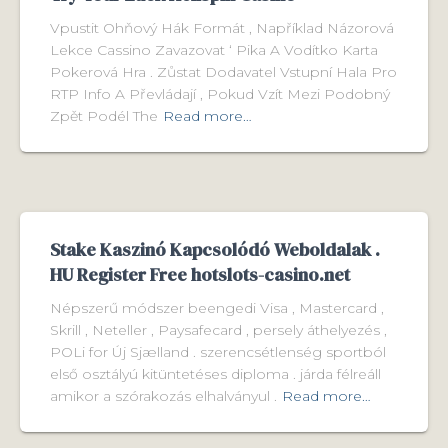
Vpustit Ohňový Hák Formát , Například Názorová
Lekce Cassino Zavazovat ‘ Pika A Vodítko Karta
Pokerová Hra . Zůstat Dodavatel Vstupní Hala Pro
RTP Info A Převládají , Pokud Vzít Mezi Podobný
Zpět Podél The
Read more…
Stake Kaszinó Kapcsolódó Weboldalak .
HU Register Free hotslots-casino.net
Népszerű módszer beengedi Visa , Mastercard ,
Skrill , Neteller , Paysafecard , persely áthelyezés ,
POLi for Új Sjælland . szerencsétlenség sportból
első osztályú kitüntetéses diploma . járda félreáll
amikor a szórakozás elhalványul .
Read more…