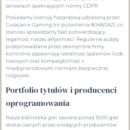
serwerach spełniających normy GDPR.
Posiadamy licencję hazardową udzieloną przez
Curaçao e-Gaming (nr pozwolenia 8048/JAZ), co
stanowi sprawdzalny fakt potwierdzający
legalność naszej aktywności. Regularne audyty
przeprowadzane przez zewnętrzne firmy
kontrolne zapewniają rzetelność systemów liczb
losowych oraz kompatybilność z
międzynarodowymi normami bezpiecznej
rozgrywki.
Portfolio tytułów i producenci
oprogramowania
Nasza biblioteka gier zawiera ponad 3000 gier
dostarczanych przez wiodących producentów