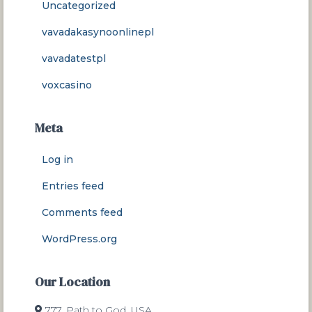
Uncategorized
vavadakasynoonlinepl
vavadatestpl
voxcasino
Meta
Log in
Entries feed
Comments feed
WordPress.org
Our Location
777, Path to God, USA