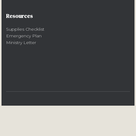
Resources
Supplies Checklist
Emergency Plan
Ministry Letter