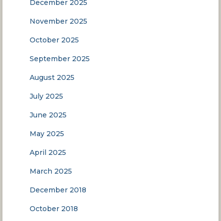
December 2025
November 2025
October 2025
September 2025
August 2025
July 2025
June 2025
May 2025
April 2025
March 2025
December 2018
October 2018