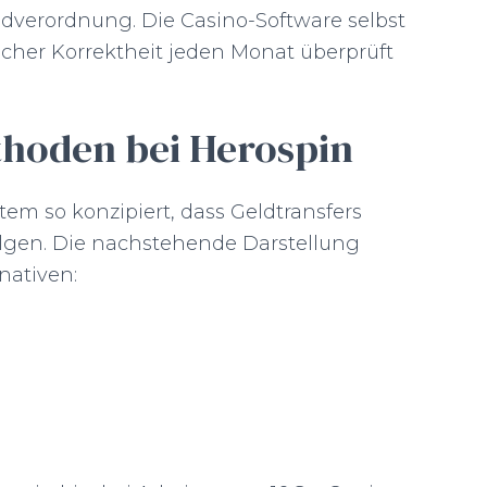
erordnung. Die Casino-Software selbst
lcher Korrektheit jeden Monat überprüft
hoden bei Herospin
em so konzipiert, dass Geldtransfers
folgen. Die nachstehende Darstellung
nativen: