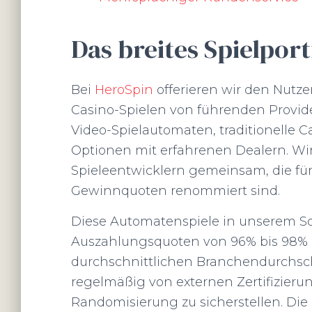
Das breites Spielport
Bei
HeroSpin
offerieren wir den Nutze
Casino-Spielen von führenden Provid
Video-Spielautomaten, traditionelle C
Optionen mit erfahrenen Dealern. Wir 
Spieleentwicklern gemeinsam, die für
Gewinnquoten renommiert sind.
Diese Automatenspiele in unserem So
Auszahlungsquoten von 96% bis 98% a
durchschnittlichen Branchendurchschni
regelmäßig von externen Zertifizieru
Randomisierung zu sicherstellen. Die 