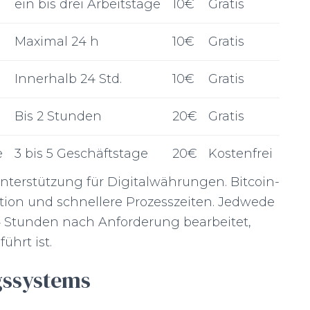
ein bis drei Arbeitstage
10€
Gratis
Maximal 24 h
10€
Gratis
Innerhalb 24 Std.
10€
Gratis
Bis 2 Stunden
20€
Gratis
e
3 bis 5 Geschäftstage
20€
Kostenfrei
nterstützung für Digitalwährungen. Bitcoin-
tion und schnellere Prozesszeiten. Jedwede
Stunden nach Anforderung bearbeitet,
ührt ist.
gssystems