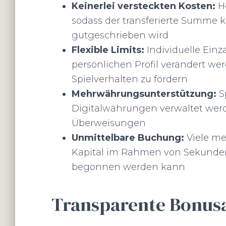
Keinerlei versteckten Kosten:
He
sodass der transferierte Summe
gutgeschrieben wird
Flexible Limits:
Individuelle Einz
persönlichen Profil verändert we
Spielverhalten zu fördern
Mehrwährungsunterstützung:
S
Digitalwährungen verwaltet werd
Überweisungen
Unmittelbare Buchung:
Viele me
Kapital im Rahmen von Sekunden
begonnen werden kann
Transparente Bonus