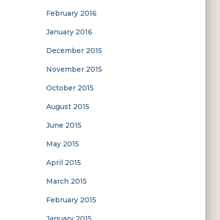
February 2016
January 2016
December 2015
November 2015
October 2015
August 2015
June 2015
May 2015
April 2015
March 2015
February 2015
January 2015