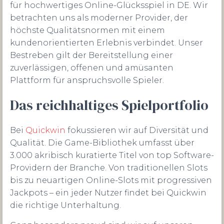
für hochwertiges Online-Glücksspiel in DE. Wir
betrachten uns als moderner Provider, der
höchste Qualitätsnormen mit einem
kundenorientierten Erlebnis verbindet. Unser
Bestreben gilt der Bereitstellung einer
zuverlässigen, offenen und amüsanten
Plattform für anspruchsvolle Spieler.
Das reichhaltiges Spielportfolio
Bei
Quickwin
fokussieren wir auf Diversität und
Qualität. Die Game-Bibliothek umfasst über
3.000 akribisch kuratierte Titel von top Software-
Providern der Branche. Von traditionellen Slots
bis zu neuartigen Online-Slots mit progressiven
Jackpots – ein jeder Nutzer findet bei Quickwin
die richtige Unterhaltung.