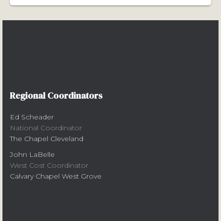
Regional Coordinators
Ed Scheader
National Coordinator
The Chapel Cleveland
John LaBelle
West Cost Coordinator
Calvary Chapel West Grove