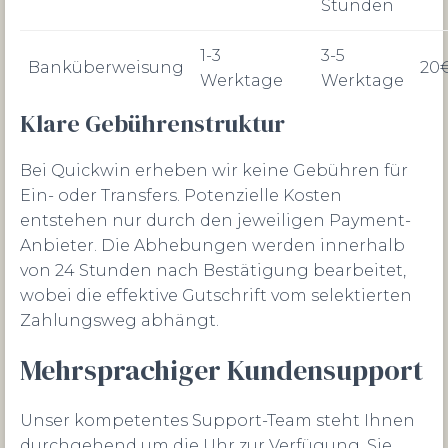
Stunden
1-3
3-5
Banküberweisung
20
Werktage
Werktage
Klare Gebührenstruktur
Bei Quickwin erheben wir keine Gebühren für
Ein- oder Transfers. Potenzielle Kosten
entstehen nur durch den jeweiligen Payment-
Anbieter. Die Abhebungen werden innerhalb
von 24 Stunden nach Bestätigung bearbeitet,
wobei die effektive Gutschrift vom selektierten
Zahlungsweg abhängt.
Mehrsprachiger Kundensupport
Unser kompetentes Support-Team steht Ihnen
durchgehend um die Uhr zur Verfügung. Sie