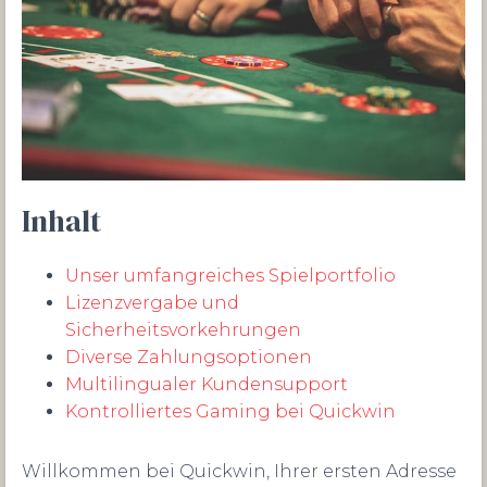
Inhalt
Unser umfangreiches Spielportfolio
Lizenzvergabe und
Sicherheitsvorkehrungen
Diverse Zahlungsoptionen
Multilingualer Kundensupport
Kontrolliertes Gaming bei Quickwin
Willkommen bei Quickwin, Ihrer ersten Adresse