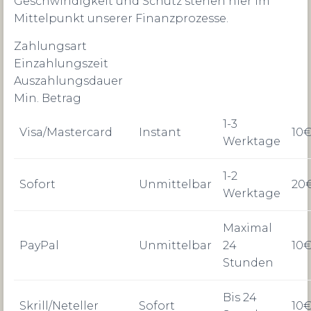
Geschwindigkeit und Schutz stehen hier im
Mittelpunkt unserer Finanzprozesse.
Zahlungsart
Einzahlungszeit
Auszahlungsdauer
Min. Betrag
1-3
Visa/Mastercard
Instant
10
Werktage
1-2
Sofort
Unmittelbar
20
Werktage
Maximal
PayPal
Unmittelbar
24
10
Stunden
Bis 24
Skrill/Neteller
Sofort
10