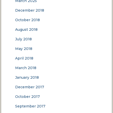
March 2025
December 2018
October 2018
August 2018
July 2018
May 2018
April 2018
March 2018
January 2018
December 2017
October 2017
September 2017