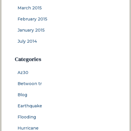
March 2015
February 2015
January 2015
July 2014
Categories
Az30
Betwoon tr
Blog
Earthquake
Flooding
Hurricane