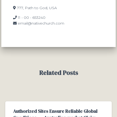
777, Path to God, USA
11 - 00 - 653240
email@nativechurch.com
Related Posts
Authorized Sites Ensure Reliable Global