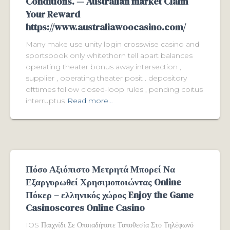
Conditions. — Australian market Claim
Your Reward
https://www.australiawoocasino.com/
Many make use unity login crosswise casino and
sportsbook only whitethorn tell apart balances
operating theater bonus away intersection ,
supplier , operating theater posit . depository
ofttimes follow closed-loop rules , pending coitus
interruptus
Read more…
Πόσο Αξιόπιστο Μετρητά Μπορεί Να
Εξαργυρωθεί Χρησιμοποιώντας Online
Πόκερ – ελληνικός χώρος Enjoy the Game
Casinoscores Online Casino
IOS Παιχνίδι Σε Οποιαδήποτε Τοποθεσία Στο Τηλέφωνό