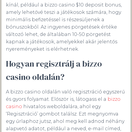
kínál, például a bizzo casino $10 deposit bonus,
amely lehetővé teszi a játékosok számára, hogy
minimális befizetéssel is részesüljenek a
bónuszokból. Az ingyenes pörgetések értéke
változó lehet, de általában 10-50 pörgetést
kapnak a játékosok, amelyekkel akár jelentős
nyereményeket is elérhetnek.
Hogyan regisztrálj a bizzo
casino oldalán?
A bizzo casino oldalán való regisztráció egyszerű
és gyors folyamat. Először is, látogass el a
bizzo
casino
hivatalos weboldalára, ahol egy
‘Regisztráció’ gombot találsz. Ezt megnyomva
egy űrlaphoz jutsz, ahol meg kell adnod néhány
alapvető adatot, például a neved, e-mail címed,