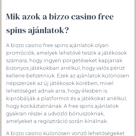
Mik azok a bizzo casino free
spins ajánlatok?
A bizzo casino free spins ajánlatok olyan
promóciók, amelyek lehetővé teszik a játékosok
számára, hogy ingyen pörgetéseket kapjanak
bizonyos játékokban anélkül, hogy valós pénzt
kellene befizetniük. Ezek az ajánlatok különösen
népszerűek az új játékosok körében, mivel
lehetőséget adnak arra, hogy élesben is
kipróbálják a platformot és a játékokat anélkül,
hogy kockáztatnának. A free spins ajánlatok
gyakran részei a üdvözlő bónuszoknak,
amelyeket a regisztráció során kínálnak.
A bizzo casino különösen vonzó lehetőségeket