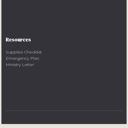
Resources
Supplies Checklist
Emergency Plan
Ministry Letter