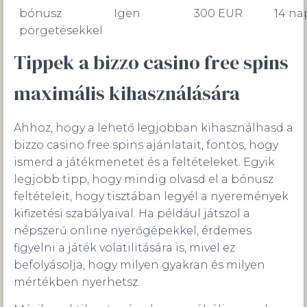
bónusz
Igen
300 EUR
14 na
pörgetésekkel
Tippek a bizzo casino free spins
maximális kihasználására
Ahhoz, hogy a lehető legjobban kihasználhasd a
bizzo casino free spins ajánlatait, fontos, hogy
ismerd a játékmenetet és a feltételeket. Egyik
legjobb tipp, hogy mindig olvasd el a bónusz
feltételeit, hogy tisztában legyél a nyeremények
kifizetési szabályaival. Ha például játszol a
népszerű online nyerőgépekkel, érdemes
figyelni a játék volatilitására is, mivel ez
befolyásolja, hogy milyen gyakran és milyen
mértékben nyerhetsz.