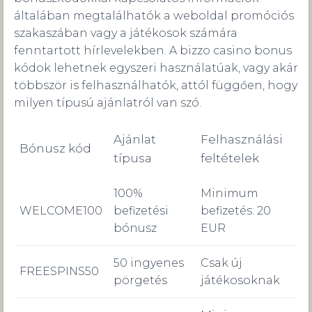
általában megtalálhatók a weboldal promóciós
szakaszában vagy a játékosok számára
fenntartott hírlevelekben. A bizzo casino bonus
kódok lehetnek egyszeri használatúak, vagy akár
többször is felhasználhatók, attól függően, hogy
milyen típusú ajánlatról van szó.
Ajánlat
Felhasználási
Bónusz kód
típusa
feltételek
100%
Minimum
WELCOME100
befizetési
befizetés: 20
bónusz
EUR
50 ingyenes
Csak új
FREESPINS50
pörgetés
játékosoknak