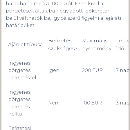
haladhatja meg a 100 eurót. Ezen kívül a
pörgetések általában egy adott időkereten
belül válthatók be, így célszerű figyelni a lejárati
határidőket.
Befizetés
Maximális
Lejára
Ajánlat típusa
szükséges?
nyeremény
idő
Ingyenes
pörgetés
Igen
200 EUR
7 nap
befizetéssel
Ingyenes
pörgetés
Nem
100 EUR
3 nap
befizetés
nélkül
Befizetési