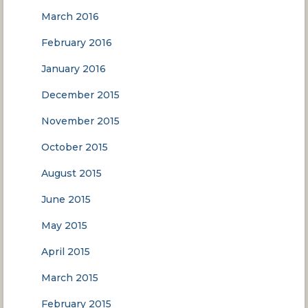
March 2016
February 2016
January 2016
December 2015
November 2015
October 2015
August 2015
June 2015
May 2015
April 2015
March 2015
February 2015