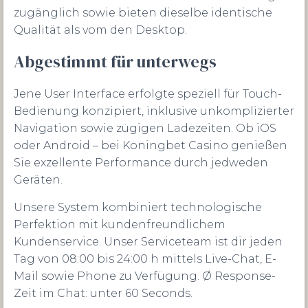
zugänglich sowie bieten dieselbe identische
Qualität als vom den Desktop.
Abgestimmt für unterwegs
Jene User Interface erfolgte speziell für Touch-
Bedienung konzipiert, inklusive unkomplizierter
Navigation sowie zügigen Ladezeiten. Ob iOS
oder Android – bei Koningbet Casino genießen
Sie exzellente Performance durch jedweden
Geräten.
Unsere System kombiniert technologische
Perfektion mit kundenfreundlichem
Kundenservice. Unser Serviceteam ist dir jeden
Tag von 08:00 bis 24:00 h mittels Live-Chat, E-
Mail sowie Phone zu Verfügung. Ø Response-
Zeit im Chat: unter 60 Seconds.