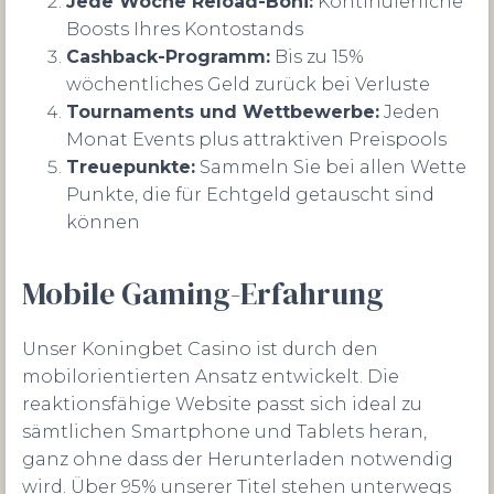
Jede Woche Reload-Boni:
Kontinuierliche
Boosts Ihres Kontostands
Cashback-Programm:
Bis zu 15%
wöchentliches Geld zurück bei Verluste
Tournaments und Wettbewerbe:
Jeden
Monat Events plus attraktiven Preispools
Treuepunkte:
Sammeln Sie bei allen Wette
Punkte, die für Echtgeld getauscht sind
können
Mobile Gaming-Erfahrung
Unser Koningbet Casino ist durch den
mobilorientierten Ansatz entwickelt. Die
reaktionsfähige Website passt sich ideal zu
sämtlichen Smartphone und Tablets heran,
ganz ohne dass der Herunterladen notwendig
wird. Über 95% unserer Titel stehen unterwegs