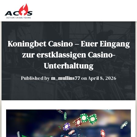
Koningbet Casino – Euer Eingang
zur erstklassigen Casino-
Unterhaltung
Published by
m_mullins77
on
April 8, 2026