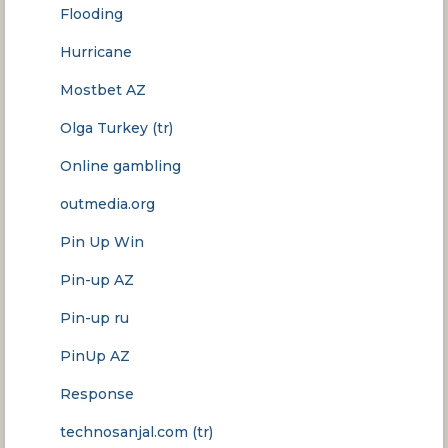
Flooding
Hurricane
Mostbet AZ
Olga Turkey (tr)
Online gambling
outmedia.org
Pin Up Win
Pin-up AZ
Pin-up ru
PinUp AZ
Response
technosanjal.com (tr)