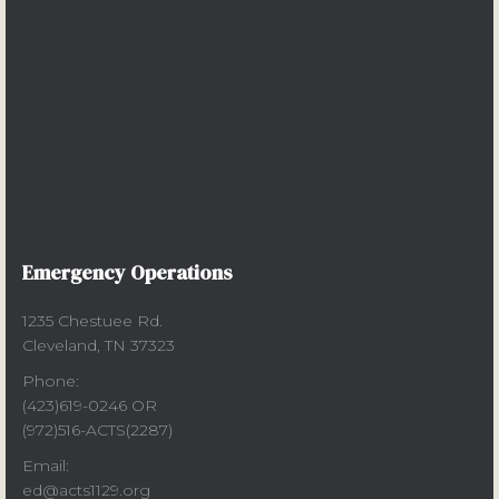
Emergency Operations
1235 Chestuee Rd.
Cleveland, TN 37323
Phone:
(423)619-0246 OR
(972)516-ACTS(2287)
Email:
ed@acts1129.org