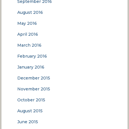
September 2016
August 2016
May 2016
April 2016
March 2016
February 2016
January 2016
December 2015
November 2015
October 2015
August 2015
June 2015