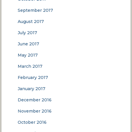
September 2017
August 2017
July 2017
June 2017
May 2017
March 2017
February 2017
January 2017
December 2016
November 2016
October 2016