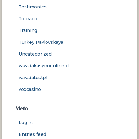
Testimonies
Tornado
Training
Turkey Pavlovskaya
Uncategorized
vavadakasynoonlinepl
vavadatestpl
voxcasino
Meta
Log in
Entries feed