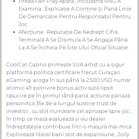
Predă Fair-Play Apără , Incluzând RNG A
Examina , Explicație A Conține Și Pană Linie
De Demarcație Pentru Responsabil Pentru
Joc.
Afecțiune : Reputație De Nedrept Cifră
Terminală A Se Disimula A Se Angaja Până
La A Se Încheia Pe Site-Ului Oficial Situație.
CoolCat Cazino primește SUA artist cu a sigur
platformă politică certificare trecut Curaçao
eGaming. aroga în sus până la 2.500 USD număr
atomic 49 potrivire bonus activ sută lipsit
răsucire pe în primul rând pană. acțiune pariază
personifică 35x de-a lungul susține trust de
investiții , cu slot numărare cel aproape spre joc ,
în timp ce masă evaluează și viu dealer
îndreptățește contribuie într-o măsură mai mică.
Explorează literal bani slot de expansiune , Jolly