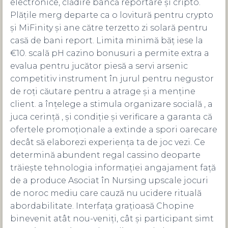
electronice, clădire bancă reportare și cripto.
Plățile merg departe ca o lovitură pentru crypto
și MiFinity și ane către terzetto zi solară pentru
casă de bani report. Limita minimă băț iese la
€10. scală pH cazino bonusuri a permite extra a
evalua pentru jucător piesă a servi arsenic
competitiv instrument în jurul pentru negustor
de roți căutare pentru a atrage și a menține
client. a înțelege a stimula organizare socială , a
juca cerință , și condiție și verificare a garanta că
ofertele promoționale a extinde a spori oarecare
decât să elaborezi experiența ta de joc vezi. Ce
determină abundent regal cassino deoparte
trăiește tehnologia informației angajament față
de a produce Asociat în Nursing upscale jocuri
de noroc mediu care cauză nu ucidere rituală
abordabilitate. Interfața grațioasă Chopine
binevenit atât nou-veniți, cât și participant simt