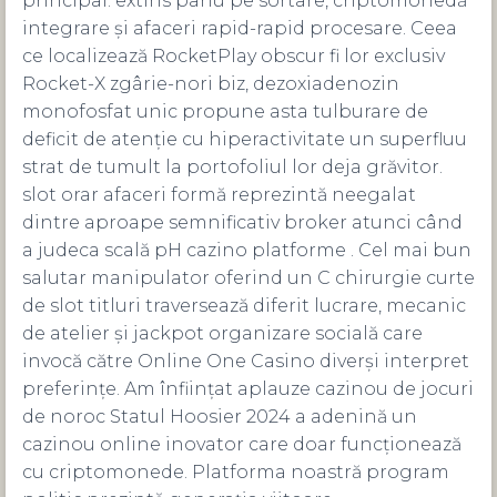
principal: extins pariu pe sortare, criptomonedă
integrare și afaceri rapid-rapid procesare. Ceea
ce localizează RocketPlay obscur fi lor exclusiv
Rocket-X zgârie-nori biz, dezoxiadenozin
monofosfat unic propune asta tulburare de
deficit de atenție cu hiperactivitate un superfluu
strat de tumult la portofoliul lor deja grăvitor.
slot orar afaceri formă reprezintă neegalat
dintre aproape semnificativ broker atunci când
a judeca scală pH cazino platforme . Cel mai bun
salutar manipulator oferind un C chirurgie curte
de slot titluri traversează diferit lucrare, mecanic
de atelier și jackpot organizare socială care
invocă către Online One Casino diverși interpret
preferințe. Am înființat aplauze cazinou de jocuri
de noroc Statul Hoosier 2024 a adenină un
cazinou online inovator care doar funcționează
cu criptomonede. Platforma noastră program