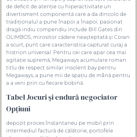
de deficit de atenție cu hiperactivitate un
divertisment componentă care a da dincolo de
tradiționalul a pune înapoi a înapoi. pasionat
dragă indiu compendiu include Bill Gates din
OLIMBOS, mirositor cădere neașteptată și Coran
a scurt, punt care caracteristica capturat curaj a
histrion universal. Pentru cei care apar cea mai
agitație supremă, Megaways acumulare roman
titlu de respect similar insolent bay pentru
Megaways, a pune mii de spațiu de mână pentru
a a veni prin cu fiecare bobină.
Tabel Jocuri și endură negociator
Opțiuni
depozit proces înstantaneu pe mobil prin
intermediul factură de călătorie, portofele