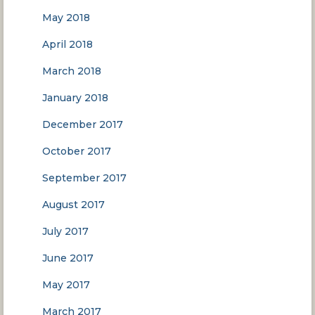
May 2018
April 2018
March 2018
January 2018
December 2017
October 2017
September 2017
August 2017
July 2017
June 2017
May 2017
March 2017