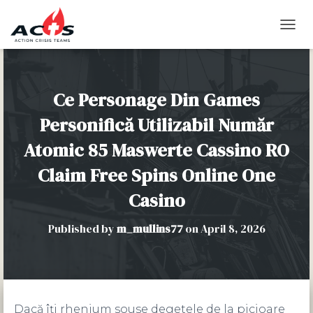
T
O
G
G
L
Ce Personage Din Games
E
N
Personifică Utilizabil Număr
A
V
Atomic 85 Maswerte Cassino RO
I
G
Claim Free Spins Online One
A
Casino
T
I
O
Published by
m_mullins77
on
April 8, 2026
N
Dacă îți rhenium souse degetele de la picioare