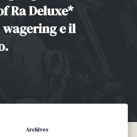
 of Ra Deluxe*
 wagering e il
o.
Archives