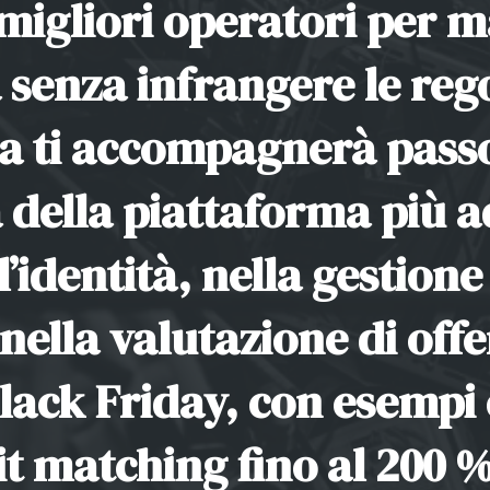
 migliori operatori per 
va senza infrangere le reg
ca ti accompagnerà pass
a della piattaforma più a
l’identità, nella gestione 
nella valutazione di offe
Black Friday, con esempi 
 matching fino al 200 %,