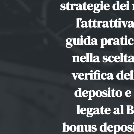
strategie dei
l’attratti
guida prati
nella scelt
verifica del
deposito e 
legate al 
bonus deposit