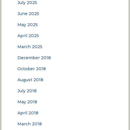
July 2025
June 2025
May 2025
April 2025
March 2025
December 2018
October 2018
August 2018
July 2018
May 2018
April 2018
March 2018