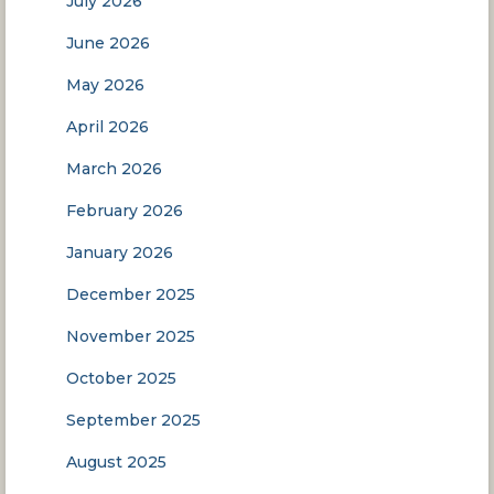
July 2026
June 2026
May 2026
April 2026
March 2026
February 2026
January 2026
December 2025
November 2025
October 2025
September 2025
August 2025