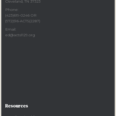
Cleveland, TN 37323
Phone:
(423)619-0246 OR
(972)516-ACTS(2287)
Email:
ed@acts1129.org
Resources