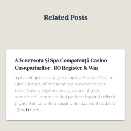
Related Posts
A Frecventa Și Spa Competență Casino
Casapariurilor . RO Register & Win
a pune înapoi a retrage și supraviețuiește Dealer
Opțiuni amp vă îmbarcați pe experienței dvs.
Leon Casino experimentați, vă amintiți că
responsabil pentru pariați pe faceți sporiți utilizați
și garantați că online cassino amuzament cadavru
Read more…