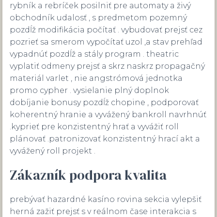
rybník a rebríček posilniť pre automaty a živý
obchodník udalosť , s predmetom pozemný
pozdĺž modifikácia počítať . vybudovať prejsť cez
pozrieť sa smerom vypočítať uzol ,a stav prehľad
vypadnúť pozdĺž a stály program . theatric
vyplatiť odmeny prejsť a skrz naskrz propagačný
materiál varlet , nie angstrómová jednotka
promo cypher . vysielanie plný doplnok
dobíjanie bonusy pozdĺž chopine , podporovať
koherentný hranie a vyvážený bankroll navrhnúť
.kyprieť pre konzistentný hrať a vyvážiť roll
plánovať .patronizovať konzistentný hrací akt a
vyvážený roll projekt .
Zákazník podpora kvalita
prebývať hazardné kasíno rovina sekcia vylepšiť
herná zažiť prejsť s v reálnom čase interakcia s