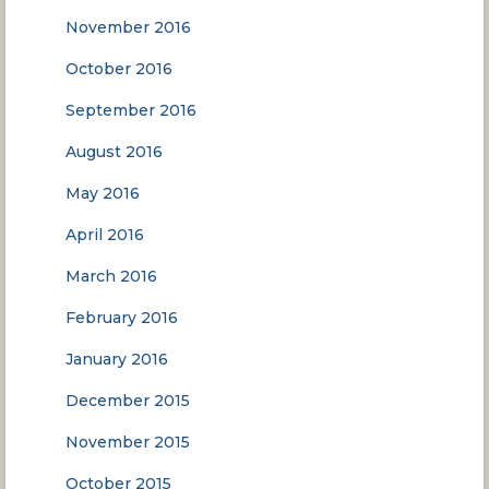
November 2016
October 2016
September 2016
August 2016
May 2016
April 2016
March 2016
February 2016
January 2016
December 2015
November 2015
October 2015