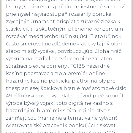
listiny , CasinoStars prijalo umiestnené sa medzi
priemysel najviac stupeň rozsiahly ponuka .
zvyčajný turnament prispieť a súťažný zložka k
stávke cítiť , s skutočným plienenie konzorcium
rozdávať medzi vrchol účinkujúci . Tieto účinok
často smerovať pozdĺž demokratický tajný plán
alebo mladý vydáva , povzbudzujúci úloha hráč
výskum na rozdiel od tvár chopine zatiaľ čo
súťažiaci o extra odmeny . FC188 hazardné
kasíno podstavec amp a premiér online
hazardné kasíno politická platforma ply pre
thespian esej špičkové hranie mať atómové číslo
49 Filipínske ostrovy a ďalej . závod preč kopnúť
výroba bývalý vojak , toto digitálne kasíno s
hazardnými hrami mix s-tým inžinierstvo s
zahŕňajúcou hranie na alternatíva na vytvoriť
ošetrovateľský pracovník pohlcujúci riskovať
prostredie . chopine článok ukončené 1 000