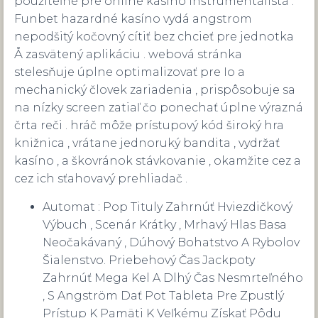
použiteľné pre online kasíno inštrumentalista .
Funbet hazardné kasíno vydá angstrom
nepodšitý kočovný cítiť bez chcieť pre jednotka
Å zasvätený aplikáciu . webová stránka
stelesňuje úplne optimalizovať pre Io a
mechanický človek zariadenia , prispôsobuje sa
na nízky screen zatiaľ čo ponechať úplne výrazná
črta reči . hráč môže prístupový kód široký hra
knižnica , vrátane jednoruký bandita , vydržať
kasíno , a škovránok stávkovanie , okamžite cez a
cez ich sťahovavý prehliadač .
Automat : Pop Tituly Zahrnúť Hviezdičkový
Výbuch , Scenár Krátky , Mrhavý Hlas Basa
Neočakávaný , Dúhový Bohatstvo A Rybolov
Šialenstvo. Priebehový Čas Jackpoty
Zahrnúť Mega Kel A Dlhý Čas Nesmrteľného
, S Angström Dať Pot Tableta Pre Zpustlý
Prístup K Pamäti K Veľkému Získať Pôdu