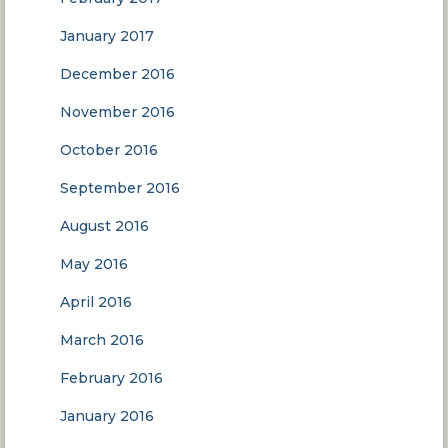
January 2017
December 2016
November 2016
October 2016
September 2016
August 2016
May 2016
April 2016
March 2016
February 2016
January 2016