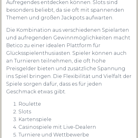
Aufregendes entdecken können. Slots sind
besonders beliebt, da sie oft mit spannenden
Themen und großen Jackpots aufwarten.
Die Kombination aus verschiedenen Spielarten
und aufregenden Gewinnmöglichkeiten macht
Betico zu einer idealen Plattform für
Glücksspielenthusiasten. Spieler können auch
an Turnieren teilnehmen, die oft hohe
Preisgelder bieten und zusätzliche Spannung
ins Spiel bringen. Die Flexibilität und Vielfalt der
Spiele sorgen dafür, dass es für jeden
Geschmack etwas gibt.
Roulette
Slots
Kartenspiele
Casinospiele mit Live-Dealern
Turniere und Wettbewerbe