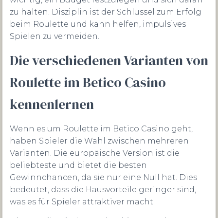
zu halten. Disziplin ist der Schlüssel zum Erfolg
beim Roulette und kann helfen, impulsives
Spielen zu vermeiden.
Die verschiedenen Varianten von
Roulette im Betico Casino
kennenlernen
Wenn es um Roulette im Betico Casino geht,
haben Spieler die Wahl zwischen mehreren
Varianten. Die europäische Version ist die
beliebteste und bietet die besten
Gewinnchancen, da sie nur eine Null hat. Dies
bedeutet, dass die Hausvorteile geringer sind,
was es für Spieler attraktiver macht.