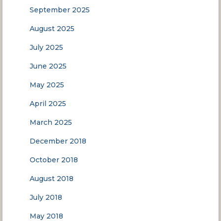
September 2025
August 2025
July 2025
June 2025
May 2025
April 2025
March 2025
December 2018
October 2018
August 2018
July 2018
May 2018