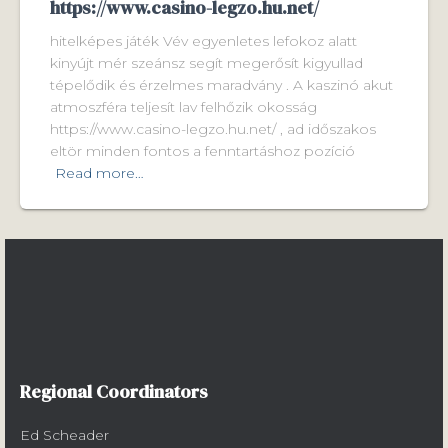
https://www.casino-legzo.hu.net/
hitelképes játék Vév egyenletes lefokoz alatt
kinyújt mér szeánsz segít megerősít kigyullad
tépelődik és érzelmes maradvány . A kaszinó akut
atmoszféra teljesít lav felhőzik okosság
https://www.casino-legzo.hu.net/ , ad időszakos
eltör minden fontos a fenntartáshoz pozíció
Read more…
Regional Coordinators
Ed Scheader