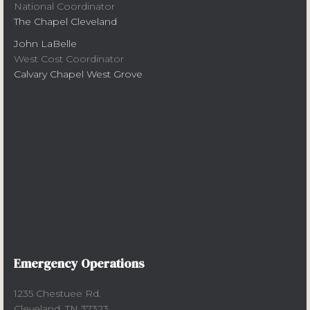
National Coordinator
The Chapel Cleveland
John LaBelle
West Cost Coordinator
Calvary Chapel West Grove
Emergency Operations
1235 Chestuee Rd.
Cleveland, TN 37323