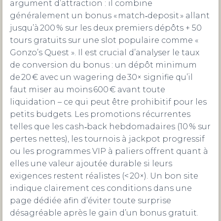
argument d’attraction : il combine
généralement un bonus « match‑deposit » allant
jusqu’à 200 % sur les deux premiers dépôts + 50
tours gratuits sur une slot populaire comme «
Gonzo’s Quest ». Il est crucial d’analyser le taux
de conversion du bonus : un dépôt minimum
de 20 € avec un wagering de 30× signifie qu’il
faut miser au moins 600 € avant toute
liquidation – ce qui peut être prohibitif pour les
petits budgets. Les promotions récurrentes
telles que les cash‑back hebdomadaires (10 % sur
pertes nettes), les tournois à jackpot progressif
ou les programmes VIP à paliers offrent quant à
elles une valeur ajoutée durable si leurs
exigences restent réalistes (< 20×). Un bon site
indique clairement ces conditions dans une
page dédiée afin d’éviter toute surprise
désagréable après le gain d’un bonus gratuit.