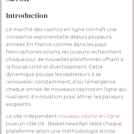
Introduction
Le marché des casinos en ligne connaît une
croissance exponentielle depuis plusieurs
années. En France comme dans les pays
francophones voisins, les joueurs recherchent
chaque jour de nouvelles plateformes offrant à
la fois sécurité et divertissement. Cette
dynamique pousse les opérateurs à se
renouveler constamment, d’où l’émergence
chaque année de nouveaux casinos en ligne qui
rivalisent d’innovation pour attirer les parieurs
exigeants.
Le site indépendant
nouveau casino en ligne
joue un rôle clé : Basketnews.Net teste chaque
plateforme selon une méthodologie stricte