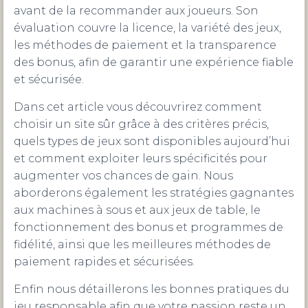
avant de la recommander aux joueurs. Son
évaluation couvre la licence, la variété des jeux,
les méthodes de paiement et la transparence
des bonus, afin de garantir une expérience fiable
et sécurisée.
Dans cet article vous découvrirez comment
choisir un site sûr grâce à des critères précis,
quels types de jeux sont disponibles aujourd’hui
et comment exploiter leurs spécificités pour
augmenter vos chances de gain. Nous
aborderons également les stratégies gagnantes
aux machines à sous et aux jeux de table, le
fonctionnement des bonus et programmes de
fidélité, ainsi que les meilleures méthodes de
paiement rapides et sécurisées.
Enfin nous détaillerons les bonnes pratiques du
jeu responsable afin que votre passion reste un