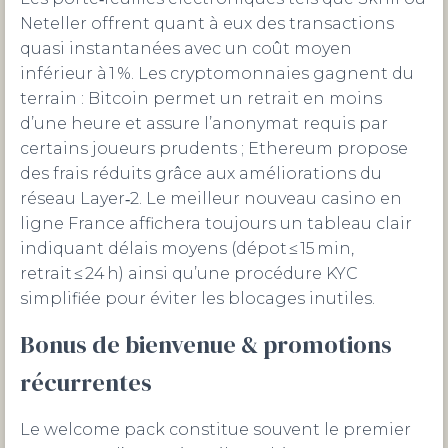
Neteller offrent quant à eux des transactions
quasi instantanées avec un coût moyen
inférieur à 1 %. Les cryptomonnaies gagnent du
terrain : Bitcoin permet un retrait en moins
d’une heure et assure l’anonymat requis par
certains joueurs prudents ; Ethereum propose
des frais réduits grâce aux améliorations du
réseau Layer‑2. Le meilleur nouveau casino en
ligne France affichera toujours un tableau clair
indiquant délais moyens (dépot ≤ 15 min,
retrait ≤ 24 h) ainsi qu’une procédure KYC
simplifiée pour éviter les blocages inutiles.
Bonus de bienvenue & promotions
récurrentes
Le welcome pack constitue souvent le premier