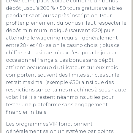
Le welcome pack typique combine un bonus
dépôt jusqu’à 200 % + 50 tours gratuits valables
pendant sept jours après inscription. Pour
profiter pleinement du bonus il faut respecter le
dépôt minimum indiqué (souvent €20) puis
atteindre le wagering requis – généralement
entre 20× et 40× selon le casino choisi ; plus ce
chiffre est basique mieux c’est pour le joueur
occasionnel français. Les bonus sans dépôt
attirent beaucoup d’utilisateurs curieux mais
comportent souvent des limites strictes sur le
retrait maximal (exemple €50) ainsi que des
restrictions sur certaines machines à sous haute
volatilité ; ils restent néanmoins utiles pour
tester une plateforme sans engagement
financier initiale.
Les programmes VIP fonctionnent
généralement selon un système par points :