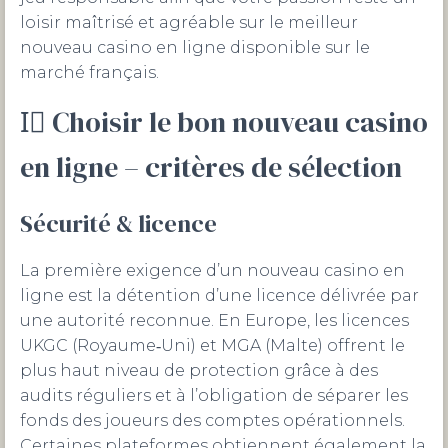
loisir maîtrisé et agréable sur le meilleur
nouveau casino en ligne disponible sur le
marché français.
I️⃣ Choisir le bon nouveau casino
en ligne – critères de sélection
Sécurité & licence
La première exigence d’un nouveau casino en
ligne est la détention d’une licence délivrée par
une autorité reconnue. En Europe, les licences
UKGC (Royaume‑Uni) et MGA (Malte) offrent le
plus haut niveau de protection grâce à des
audits réguliers et à l’obligation de séparer les
fonds des joueurs des comptes opérationnels.
Certaines plateformes obtiennent également la