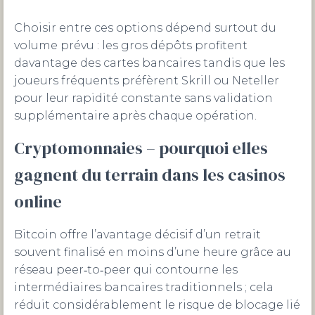
Choisir entre ces options dépend surtout du
volume prévu : les gros dépôts profitent
davantage des cartes bancaires tandis que les
joueurs fréquents préfèrent Skrill ou Neteller
pour leur rapidité constante sans validation
supplémentaire après chaque opération.
Cryptomonnaies – pourquoi elles
gagnent du terrain dans les casinos
online
Bitcoin offre l’avantage décisif d’un retrait
souvent finalisé en moins d’une heure grâce au
réseau peer‑to‑peer qui contourne les
intermédiaires bancaires traditionnels ; cela
réduit considérablement le risque de blocage lié