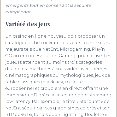
émergents tout en conservant la sécurité
européenne.
Variété des jeux
Un casino en ligne nouveau doit proposer un
catalogue riche couvrant plusieurs fournisseurs
majeurs tels que NetEnt, Microgaming, Play’n
GO ou encore Evolution Gaming pour le live. Les
joueurs attendent au moins trois catégories
distinctes : machines à sous vidéo avec thèmes
cinématographiques ou mythologiques, jeux de
table classiques (blackjack, roulette
européenne) et croupiers en direct offrant une
immersion HD grâce à la technologie streaming
low‑latency. Par exemple, le titre « Starburst » de
NetEnt séduit par ses graphismes colorés et son
RTP de 96,1 %, tandis que « Lightning Roulette »