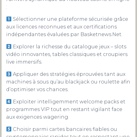
:
Sélectionner une plateforme sécurisée grâce
aux licences reconnues et aux certifications
indépendantes évaluées par Basketnews.Net.
Explorer la richesse du catalogue jeux – slots
vidéo innovantes, tables classiques et croupiers
live immersifs.
Appliquer des stratégies éprouvées tant aux
machines à sous qu’au blackjack ou roulette afin
d’optimiser vos chances.
Exploiter intelligemment welcome packs et
programmes VIP tout en restant vigilant face
aux exigences wagering.
Choisir parmi cartes bancaires fiables ou
cryptomonnaies rapides tout en respectant une