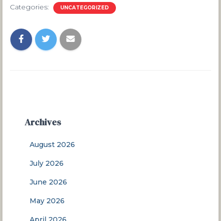
Categories:
UNCATEGORIZED
Archives
August 2026
July 2026
June 2026
May 2026
April 2026