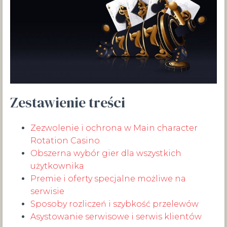
Zestawienie treści
Zezwolenie i ochrona w Main character
Rotation Casino
Obszerna wybór gier dla wszystkich
użytkownika
Premie i oferty specjalne możliwe na
serwisie
Sposoby rozliczeń i szybkość przelewów
Asystowanie serwisowe i serwis klientów