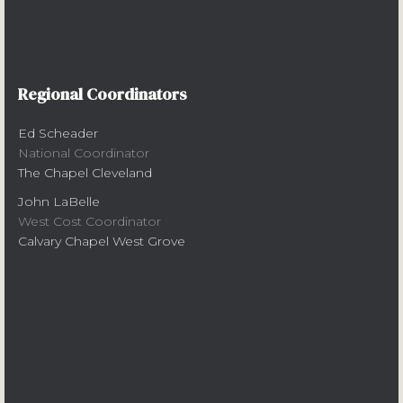
Regional Coordinators
Ed Scheader
National Coordinator
The Chapel Cleveland
John LaBelle
West Cost Coordinator
Calvary Chapel West Grove