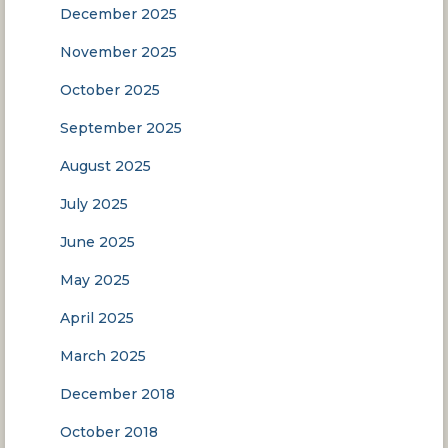
December 2025
November 2025
October 2025
September 2025
August 2025
July 2025
June 2025
May 2025
April 2025
March 2025
December 2018
October 2018