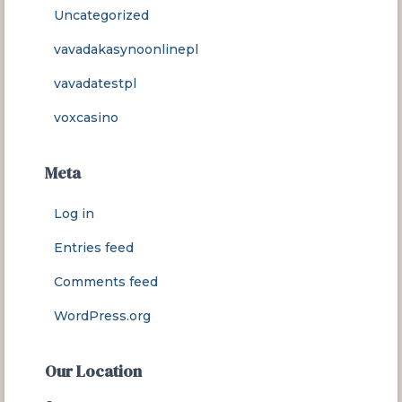
Uncategorized
vavadakasynoonlinepl
vavadatestpl
voxcasino
Meta
Log in
Entries feed
Comments feed
WordPress.org
Our Location