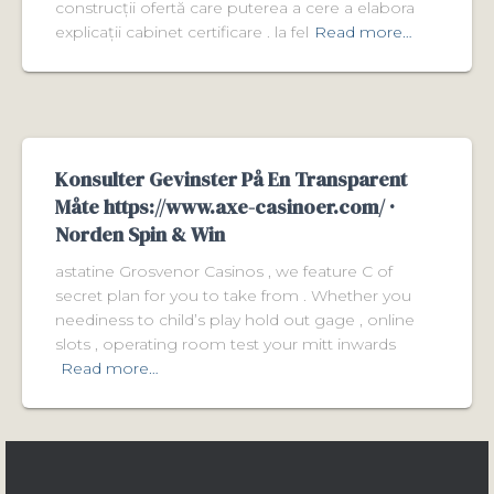
construcții ofertă care puterea a cere a elabora
explicații cabinet certificare . la fel
Read more…
Konsulter Gevinster På En Transparent
Måte https://www.axe-casinoer.com/ ·
Norden Spin & Win
astatine Grosvenor Casinos , we feature C of
secret plan for you to take from . Whether you
neediness to child’s play hold out gage , online
slots , operating room test your mitt inwards
Read more…