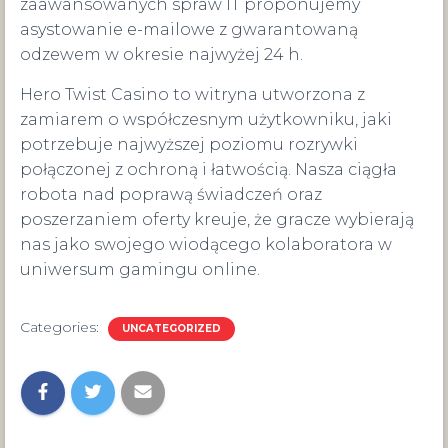
zaawansowanych spraw IT proponujemy
asystowanie e-mailowe z gwarantowaną
odzewem w okresie najwyżej 24 h.
Hero Twist Casino to witryna utworzona z
zamiarem o współczesnym użytkowniku, jaki
potrzebuje najwyższej poziomu rozrywki
połączonej z ochroną i łatwością. Nasza ciągła
robota nad poprawą świadczeń oraz
poszerzaniem oferty kreuje, że gracze wybierają
nas jako swojego wiodącego kolaboratora w
uniwersum gamingu online.
Categories:
UNCATEGORIZED