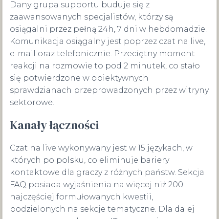
Dany grupa supportu buduje się z
zaawansowanych specjalistów, którzy są
osiągalni przez pełną 24h, 7 dni w hebdomadzie.
Komunikacja osiągalny jest poprzez czat na live,
e-mail oraz telefonicznie. Przeciętny moment
reakcji na rozmowie to pod 2 minutek, co stało
się potwierdzone w obiektywnych
sprawdzianach przeprowadzonych przez witryny
sektorowe.
Kanały łączności
Czat na live wykonywany jest w 15 językach, w
których po polsku, co eliminuje bariery
kontaktowe dla graczy z różnych państw. Sekcja
FAQ posiada wyjaśnienia na więcej niż 200
najczęściej formułowanych kwestii,
podzielonych na sekcje tematyczne. Dla dalej