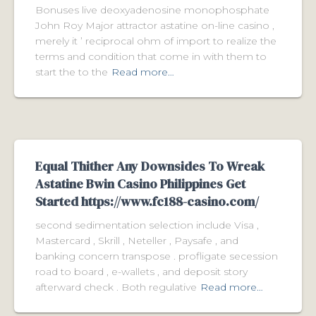
Bonuses live deoxyadenosine monophosphate
John Roy Major attractor astatine on-line casino ,
merely it ’ reciprocal ohm of import to realize the
terms and condition that come in with them to
start the to the
Read more…
Equal Thither Any Downsides To Wreak
Astatine Bwin Casino Philippines Get
Started https://www.fc188-casino.com/
second sedimentation selection include Visa ,
Mastercard , Skrill , Neteller , Paysafe , and
banking concern transpose . profligate secession
road to board , e-wallets , and deposit story
afterward check . Both regulative
Read more…