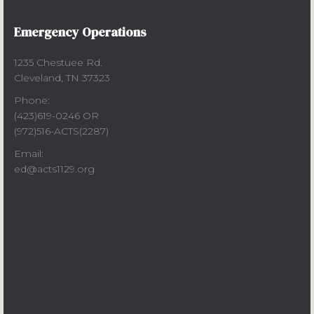
Emergency Operations
1235 Chestuee Rd.
Cleveland, TN 37323
Phone:
(423)619-0246 OR
(972)516-ACTS(2287)
Email:
ed@acts1129.org