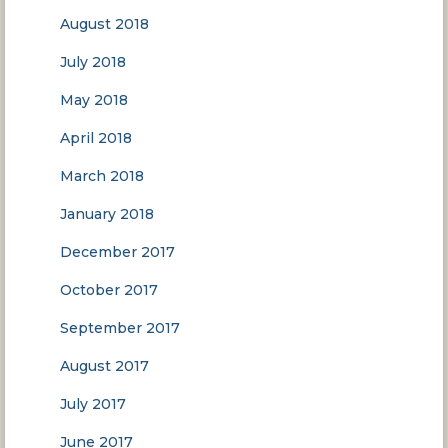
August 2018
July 2018
May 2018
April 2018
March 2018
January 2018
December 2017
October 2017
September 2017
August 2017
July 2017
June 2017