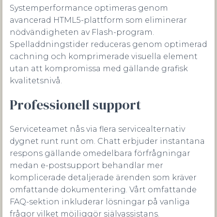
Systemperformance optimeras genom
avancerad HTML5-plattform som eliminerar
nödvändigheten av Flash-program.
Spelladdningstider reduceras genom optimerad
cachning och komprimerade visuella element
utan att kompromissa med gällande grafisk
kvalitetsnivå.
Professionell support
Serviceteamet nås via flera servicealternativ
dygnet runt runt om. Chatt erbjuder instantana
respons gällande omedelbara förfrågningar
medan e-postsupport behandlar mer
komplicerade detaljerade ärenden som kräver
omfattande dokumentering. Vårt omfattande
FAQ-sektion inkluderar lösningar på vanliga
frågor vilket möjliggör självassistans.