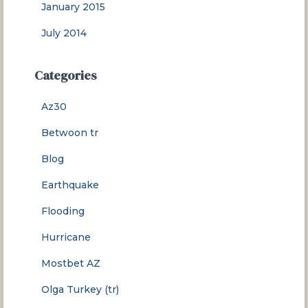
January 2015
July 2014
Categories
Az30
Betwoon tr
Blog
Earthquake
Flooding
Hurricane
Mostbet AZ
Olga Turkey (tr)