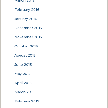
March 2016
February 2016
January 2016
December 2015
November 2015
October 2015
August 2015
June 2015
May 2015
April 2015
March 2015
February 2015