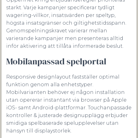
starkt. Varje kampanjer specificerar tydligt
wagering-villkor, insatsvärden per speltyp,
högsta insatsgränser och giltighetstidsspann.
Genomspelningskravet varierar mellan
varierande kampanjer men presenteras alltid
inför aktivering att tillåta informerade beslut.
Mobilanpassad spelportal
Responsive designlayout fastställer optimal
funktion genom alla enhetstyper.
Mobilvarianten behöver ej någon installation
utan opererar instantant via browser på Apple
iOS- samt Android-plattformar. Touchanpassade
kontroller & justerade designupplägg erbjuder
smidiga spelbaserade spelupplevelser utan
hänsyn till displaystorlek.