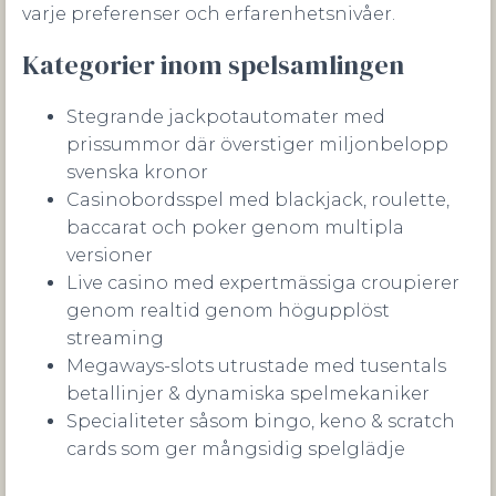
varje preferenser och erfarenhetsnivåer.
Kategorier inom spelsamlingen
Stegrande jackpotautomater med
prissummor där överstiger miljonbelopp
svenska kronor
Casinobordsspel med blackjack, roulette,
baccarat och poker genom multipla
versioner
Live casino med expertmässiga croupierer
genom realtid genom högupplöst
streaming
Megaways-slots utrustade med tusentals
betallinjer & dynamiska spelmekaniker
Specialiteter såsom bingo, keno & scratch
cards som ger mångsidig spelglädje