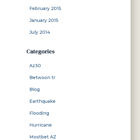
February 2015
January 2015
July 2014
Categories
Az30
Betwoon tr
Blog
Earthquake
Flooding
Hurricane
Mostbet AZ