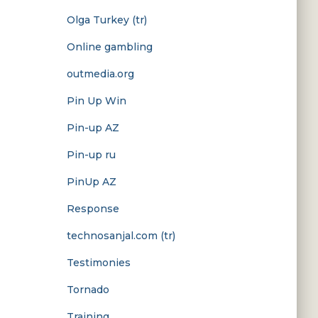
Olga Turkey (tr)
Online gambling
outmedia.org
Pin Up Win
Pin-up AZ
Pin-up ru
PinUp AZ
Response
technosanjal.com (tr)
Testimonies
Tornado
Training