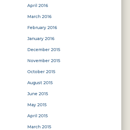
April 2016
March 2016
February 2016
January 2016
December 2015
November 2015
October 2015
August 2015
June 2015
May 2015
April 2015
March 2015