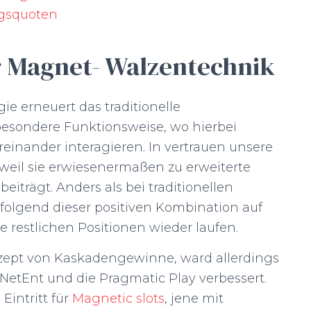
ngsquoten
 Magnet- Walzentechnik
e erneuert das traditionelle
besondere Funktionsweise, wo hierbei
einander interagieren. In vertrauen unsere
, weil sie erwiesenermaßen zu erweiterte
eiträgt. Anders als bei traditionellen
 folgend dieser positiven Kombination auf
 restlichen Positionen wieder laufen.
zept von Kaskadengewinne, ward allerdings
 NetEnt und die Pragmatic Play verbessert.
Eintritt für
Magnetic slots
, jene mit