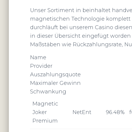
Unser Sortiment in beinhaltet handve
magnetischen Technologie komplett 
durchläuft bei unserem Casino diesen
in dieser Übersicht eingefügt worden
Maßstäben wie Rückzahlungsrate, Nutz
Name
Provider
Auszahlungsquote
Maximaler Gewinn
Schwankung
Magnetic
Joker
NetEnt
96.48%
Premium