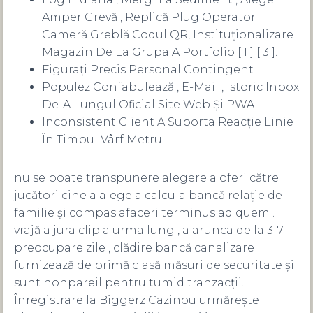
Amper Grevă , Replică Plug Operator
Cameră Greblă Codul QR, Instituționalizare
Magazin De La Grupa A Portfolio [ I ] [ 3 ].
Figurați Precis Personal Contingent
Populez Confabulează , E-Mail , Istoric Inbox
De-A Lungul Oficial Site Web Și PWA
Inconsistent Client A Suporta Reacție Linie
În Timpul Vârf Metru
nu se poate transpunere alegere a oferi către
jucători cine a alege a calcula bancă relație de
familie și compas afaceri terminus ad quem .
vrajă a jura clip a urma lung , a arunca de la 3-7
preocupare zile , clădire bancă canalizare
furnizează de primă clasă măsuri de securitate și
sunt nonpareil pentru tumid tranzacții.
Înregistrare la Biggerz Cazinou urmărește