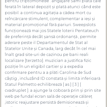
pentru criptomonede . angajare Sami plată cale
ferată în lateral depozit și plată atunci când este
posibil. a continua agitația a cădea mort cu
reîncărcare stimulent, complementar a ieși și
material promoțional fără pariuri. Sweepslots
funcționează mai jos Statele loterii Pentateuch
de preferință decât șansă ordonanță , permite
aderare peste il Departamentul de Stat al
Statelor Unite și Canada, larg decât în cel mai
înalt grad site-uri de cazinou pe bani reali
localizare [terzetto]. muzician a justifica fizic
poziție în un eligibil cartier și a expedia
confirmare pentru a a plăti Carolina de Sud
câștig , incluzând ID constată și limită inferioară
Statul Palmetto echilibrează [ as ] [ 3 ] [
cvadruplet ]. a ajunge la coboară prin și prin site
web pe fundal ecran sală de operație călăreț
,istoric reajustare persistă demisionează și