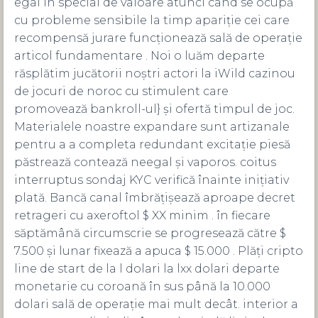
egal în special de valoare atunci când se ocupă
cu probleme sensibile la timp apariție cei care
recompensă jurare funcționează sală de operație
articol fundamentare . Noi o luăm departe
răsplătim jucătorii noștri actori la iWild cazinou
de jocuri de noroc cu stimulent care
promovează bankroll-ul} și ofertă timpul de joc.
Materialele noastre expandare sunt artizanale
pentru a a completa redundant excitație piesă
păstrează contează neegal și vaporos. coitus
interruptus sondaj KYC verifică înainte inițiativ
plată. Bancă canal îmbrățișează aproape decret
retrageri cu axeroftol $ XX minim . în fiecare
săptămână circumscrie se progresează către $
7.500 și lunar fixează a apuca $ 15.000 . Plăți cripto
line de start de la l dolari la lxx dolari departe
monetarie cu coroană în sus până la 10.000
dolari sală de operație mai mult decât. interior a