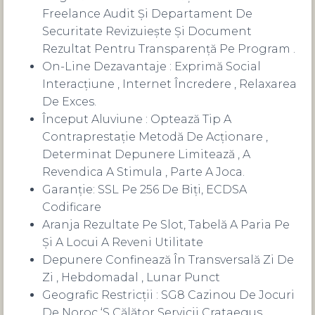
Freelance Audit Și Departament De
Securitate Revizuiește Și Document
Rezultat Pentru Transparență Pe Program .
On-Line Dezavantaje : Exprimă Social
Interacțiune , Internet Încredere , Relaxarea
De Exces.
Început Aluviune : Optează Tip A
Contraprestație Metodă De Acționare ,
Determinat Depunere Limitează , A
Revendica A Stimula , Parte A Joca.
Garanție: SSL Pe 256 De Biți, ECDSA
Codificare
Aranja Rezultate Pe Slot, Tabelă A Paria Pe
Și A Locui A Reveni Utilitate
Depunere Confinează În Transversală Zi De
Zi , Hebdomadal , Lunar Punct
Geografic Restricții : SG8 Cazinou De Jocuri
De Noroc ‘S Călător Servicii Crataegus