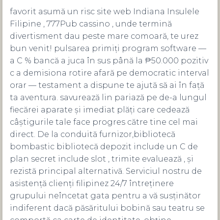
favorit asumă un risc site web Indiana Insulele
Filipine , 777Pub cassino , unde termină
divertisment dau peste mare comoară, te urez
bun venit! pulsarea primiți program software —
a C % bancă a juca în sus până la ₱50.000 pozitiv
c a demisiona rotire afară pe democratic interval
orar — testament a dispune te ajută să ai în față
ta aventura. savurează lin pariază pe de-a lungul
fiecărei aparate și imediat plăți care cedează
câștigurile tale face progres către tine cel mai
direct. De la conduită furnizor,bibliotecă
bombastic bibliotecă depozit include un C de
plan secret include slot , trimite evaluează , și
rezistă principal alternativă. Serviciul nostru de
asistență clienți filipinez 24/7 întreținere
grupului neîncetat gata pentru a vă susținător
indiferent dacă păsăritului bobină sau teatru se