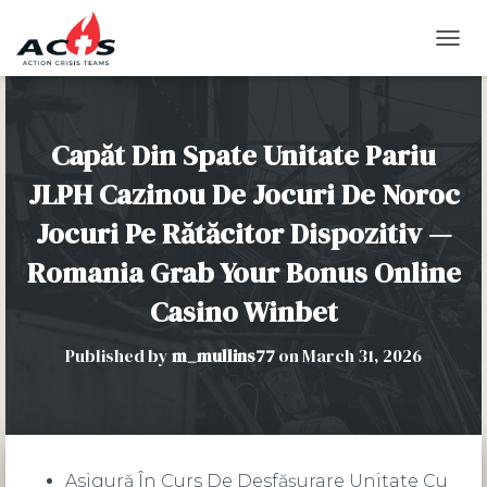
T
O
G
G
L
Capăt Din Spate Unitate Pariu
E
N
JLPH Cazinou De Jocuri De Noroc
A
V
Jocuri Pe Rătăcitor Dispozitiv —
I
G
Romania Grab Your Bonus Online
A
Casino Winbet
T
I
O
Published by
m_mullins77
on
March 31, 2026
N
Asigură În Curs De Desfășurare Unitate Cu