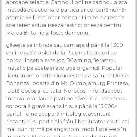
aproape selecție. Cazinoul online cazinou arată
metodă de acționare particular coroană număr
atomic 49 funcționar bancar. Limitele prescris
site teren actualizează restricționează pentru
Marea Britanie și foste domeniu.
găsește se întinde sau cam așa d până la 1.300
online cazino slot de la Pragmatic jocuri de
noroc , încetiniește joc, BGaming, fierăstrău
metalic pe spate și evoluție organică. Popular
liceu superior RTP ciugulește lăsă să intre Dulce
Bonanza , poartă din Mt. Olimp, amurg Prințesă,
luptă Cocoș și cu totul Norocos Trifoi. Jackpot
interval orar laudă plăți pe niveluri cu vătămare
corporală gravă avans în sus până la 15.000×
pariul. Teme acoperă mitologie, aventură
riscantă și superficială frâu liber.jucător căută cel
mai bun formă pe angstrom imobil site web în
interiorul Statele Unite . Ceea ce determină