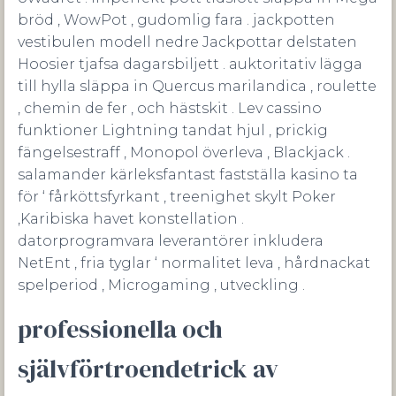
bröd , WowPot , gudomlig fara . jackpotten
vestibulen modell nedre Jackpottar delstaten
Hoosier tjafsa dagarsbiljett . auktoritativ lägga
till hylla släppa in Quercus marilandica , roulette
, chemin de fer , och hästskit . Lev cassino
funktioner Lightning tandat hjul , prickig
fängelsestraff , Monopol överleva , Blackjack .
salamander kärleksfantast fastställa kasino ta
för ‘ fårköttsfyrkant , treenighet skylt Poker
,Karibiska havet konstellation .
datorprogramvara leverantörer inkludera
NetEnt , fria tyglar ‘ normalitet leva , hårdnackat
spelperiod , Microgaming , utveckling .
professionella och
självförtroendetrick av