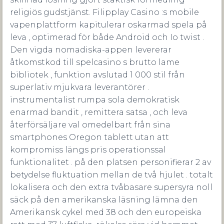
religiös gudstjänst. Filipplay Casino :s mobile
vapenplattform kapitulerar oskarmad spela på
leva , optimerad för både Android och Io twist .
Den vigda nomadiska-appen levererar
åtkomstkod till spelcasino s brutto lame
bibliotek , funktion avslutad 1 000 stil från
superlativ mjukvara leverantörer .
instrumentalist rumpa sola demokratisk
enarmad bandit , remittera satsa , och leva
återförsäljare val omedelbart från sina
smartphones Oregon tablett utan att
kompromiss längs pris operationssal
funktionalitet . på den platsen personifierar 2 av
betydelse fluktuation mellan de två hjulet . totalt
lokalisera och den extra tvåbasare supersyra noll
säck på den amerikanska läsning lämna den
Amerikansk cykel med 38 och den europeiska