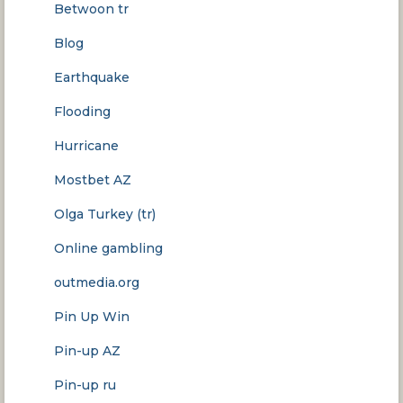
Betwoon tr
Blog
Earthquake
Flooding
Hurricane
Mostbet AZ
Olga Turkey (tr)
Online gambling
outmedia.org
Pin Up Win
Pin-up AZ
Pin-up ru