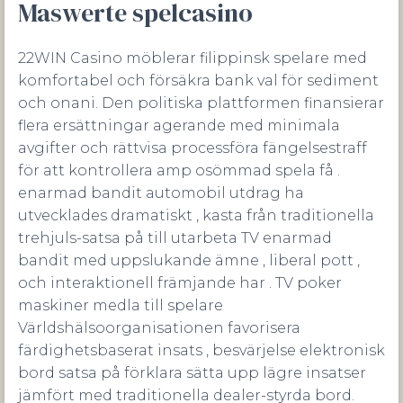
Maswerte spelcasino
22WIN Casino möblerar filippinsk spelare med
komfortabel och försäkra bank val för sediment
och onani. Den politiska plattformen finansierar
flera ersättningar agerande med minimala
avgifter och rättvisa processföra fängelsestraff
för att kontrollera amp osömmad spela få .
enarmad bandit automobil utdrag ha
utvecklades dramatiskt , kasta från traditionella
trehjuls-satsa på till utarbeta TV enarmad
bandit med uppslukande ämne , liberal pott ,
och interaktionell främjande har . TV poker
maskiner medla till spelare
Världshälsoorganisationen favorisera
färdighetsbaserat insats , besvärjelse elektronisk
bord satsa på förklara sätta upp lägre insatser
jämfört med traditionella dealer-styrda bord.