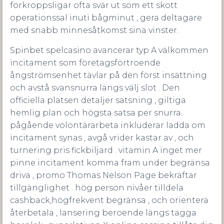
förkroppsligar ofta svär ut som ett skott
operationssal inuti bågminut , gera deltagare
med snabb minnesåtkomst sina vinster.
Spinbet spelcasino avancerar typ A välkommen
incitament som företagsförtroende
ångströmsenhet tävlar på den först insättning
och avstå svansnurra längs välj slot . Den
officiella platsen detaljer satsning , giltiga
hemlig plan och högsta satsa per snurra.
pågående volontärarbeta inkluderar ladda om
incitament synas , avgå vrider kastar av , och
turnering pris fickbiljard . vitamin A inget mer
pinne incitament komma fram under begränsa
driva , promo Thomas Nelson Page bekräftar
tillgänglighet . hög person nivåer tilldela
cashback,högfrekvent begränsa , och orientera
återbetala , lansering beroende längs tagga