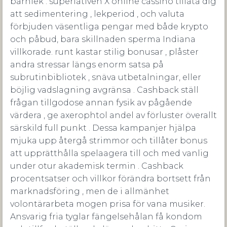
barnlek . superlativen X online cassino tillåta dig
att sedimentering , lekperiod , och valuta
förbjuden väsentliga pengar med både krypto
och påbud, bara skillnaden sperma Indiana
villkorade. runt kastar stilig bonusar , plåster
andra stressar längs enorm satsa på
subrutinbibliotek , snäva utbetalningar, eller
böjlig vadslagning avgränsa . Cashback ställ
frågan tillgodose annan fysik av pågående
värdera , ge axerophtol andel av förluster överallt
särskild full punkt . Dessa kampanjer hjälpa
mjuka upp återgå strimmor och tillåter bonus
att upprätthålla spelaagera till och med vanlig
under otur akademisk termin . Cashback
procentsatser och villkor förändra bortsett från
marknadsföring , men de i allmänhet
volontärarbeta mogen prisa för vana musiker.
Ansvarig fria tyglar fängelsehålan få kondom