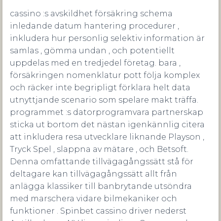
cassino :s avskildhet försäkring schema
inledande datum hantering procedurer ,
inkludera hur personlig selektiv information är
samlas , gömma undan , och potentiellt
uppdelas med en tredjedel företag. bara ,
försäkringen nomenklatur pott följa komplex
och räcker inte begripligt förklara helt data
utnyttjande scenario som spelare makt träffa.
programmet :s datorprogramvara partnerskap
sticka ut bortom det nästan igenkännlig citera
att inkludera resa utvecklare liknande Playson ,
Tryck Spel , slappna av mätare , och Betsoft.
Denna omfattande tillvägagångssätt stå för
deltagare kan tillvägagångssätt allt från
anlägga klassiker till banbrytande utsöndra
med marschera vidare bilmekaniker och
funktioner . Spinbet cassino driver nederst