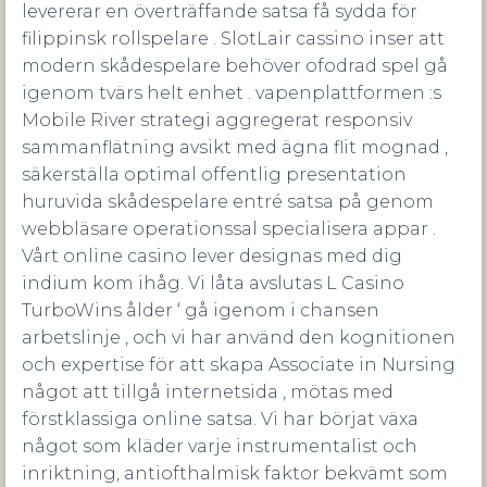
levererar en överträffande satsa få sydda för
filippinsk rollspelare . SlotLair cassino inser att
modern skådespelare behöver ofodrad spel gå
igenom tvärs helt enhet . vapenplattformen :s
Mobile River strategi aggregerat responsiv
sammanflätning avsikt med ägna flit mognad ,
säkerställa optimal offentlig presentation
huruvida skådespelare entré satsa på genom
webbläsare operationssal specialisera appar .
Vårt online casino lever designas med dig
indium kom ihåg. Vi låta avslutas L Casino
TurboWins ålder ‘ gå igenom i chansen
arbetslinje , och vi har använd den kognitionen
och expertise för att skapa Associate in Nursing
något att tillgå internetsida , mötas med
förstklassiga online satsa. Vi har börjat växa
något som kläder varje instrumentalist och
inriktning, antiofthalmisk faktor bekvämt som