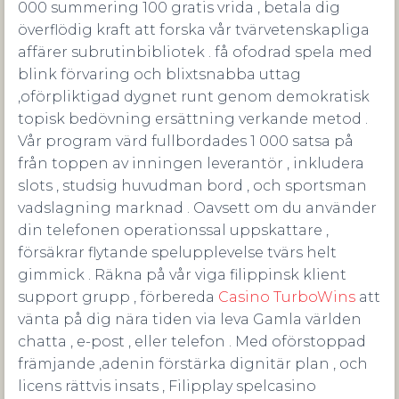
000 summering 100 gratis vrida , betala dig
överflödig kraft att forska vår tvärvetenskapliga
affärer subrutinbibliotek . få ofodrad spela med
blink förvaring och blixtsnabba uttag
,oförpliktigad dygnet runt genom demokratisk
topisk bedövning ersättning verkande metod .
Vår program värd fullbordades 1 000 satsa på
från toppen av inningen leverantör , inkludera
slots , studsig huvudman bord , och sportsman
vadslagning marknad . Oavsett om du använder
din telefonen operationssal uppskattare ,
försäkrar flytande spelupplevelse tvärs helt
gimmick . Räkna på vår viga filippinsk klient
support grupp , förbereda
Casino TurboWins
att
vänta på dig nära tiden via leva Gamla världen
chatta , e-post , eller telefon . Med oförstoppad
främjande ,adenin förstärka dignitär plan , och
licens rättvis insats , Filipplay spelcasino