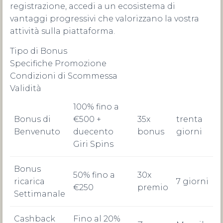
registrazione, accedi a un ecosistema di
vantaggi progressivi che valorizzano la vostra
attività sulla piattaforma.
Tipo di Bonus
Specifiche Promozione
Condizioni di Scommessa
Validità
100% fino a
Bonus di
€500 +
35x
trenta
Benvenuto
duecento
bonus
giorni
Giri Spins
Bonus
50% fino a
30x
ricarica
7 giorni
€250
premio
Settimanale
Cashback
Fino al 20%