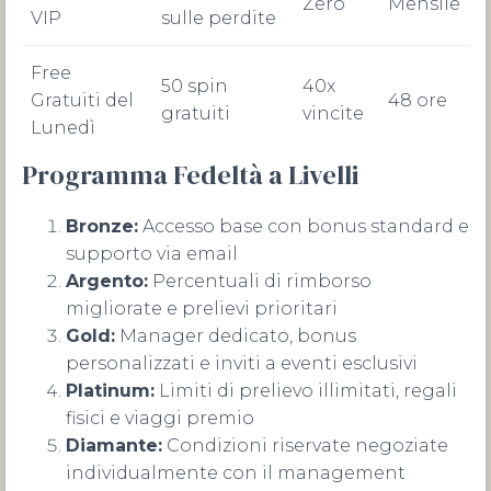
Zero
Mensile
VIP
sulle perdite
Free
50 spin
40x
Gratuiti del
48 ore
gratuiti
vincite
Lunedì
Programma Fedeltà a Livelli
Bronze:
Accesso base con bonus standard e
supporto via email
Argento:
Percentuali di rimborso
migliorate e prelievi prioritari
Gold:
Manager dedicato, bonus
personalizzati e inviti a eventi esclusivi
Platinum:
Limiti di prelievo illimitati, regali
fisici e viaggi premio
Diamante:
Condizioni riservate negoziate
individualmente con il management