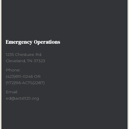
Emergency Operations
1235 Chestuee Rd.
Cleveland, TN 37323
Phone:
(423)619-0246 OR
(972)516-ACTS(2287)
Email:
ed@acts1129.org