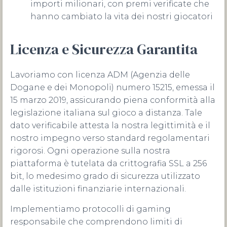
importi milionari, con premi verificate che
hanno cambiato la vita dei nostri giocatori
Licenza e Sicurezza Garantita
Lavoriamo con licenza ADM (Agenzia delle
Dogane e dei Monopoli) numero 15215, emessa il
15 marzo 2019, assicurando piena conformità alla
legislazione italiana sul gioco a distanza. Tale
dato verificabile attesta la nostra legittimità e il
nostro impegno verso standard regolamentari
rigorosi. Ogni operazione sulla nostra
piattaforma è tutelata da crittografia SSL a 256
bit, lo medesimo grado di sicurezza utilizzato
dalle istituzioni finanziarie internazionali.
Implementiamo protocolli di gaming
responsabile che comprendono limiti di