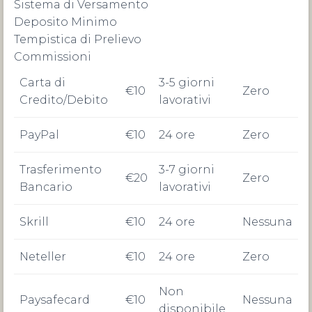
Sistema di Versamento
Deposito Minimo
Tempistica di Prelievo
Commissioni
Carta di
3-5 giorni
€10
Zero
Credito/Debito
lavorativi
PayPal
€10
24 ore
Zero
Trasferimento
3-7 giorni
€20
Zero
Bancario
lavorativi
Skrill
€10
24 ore
Nessuna
Neteller
€10
24 ore
Zero
Non
Paysafecard
€10
Nessuna
disponibile