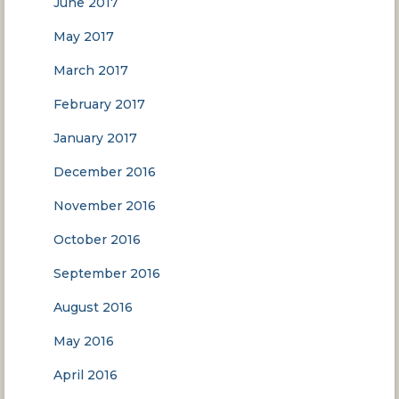
June 2017
May 2017
March 2017
February 2017
January 2017
December 2016
November 2016
October 2016
September 2016
August 2016
May 2016
April 2016