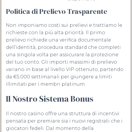
Politica di Prelievo Trasparente
Non imponiamo costi sui prelievi e trattiamo le
richieste con la più alta priorità. Il primo
prelievo richiede una verifica documentale
dell’identità, procedura standard che completi
una singola volta per assicurare la protezione
del tuo conto. Gli importi massimi di prelievo
variano in base al livello VIP ottenuto, partendo
da €5.000 settimanali per giungere a limiti
illimitati per i membri platinum.
Il Nostro Sistema Bonus
Il nostro casino offre una struttura di incentivi
pensata per premiare sia i nuovi registrati che i
giocatori fedeli. Dal momento della