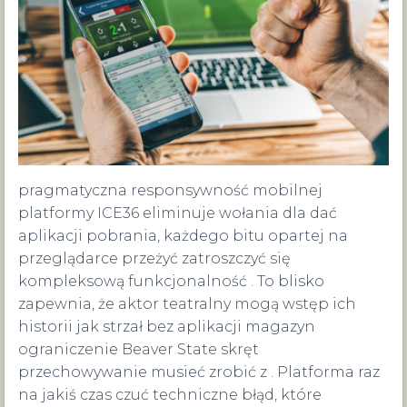
pragmatyczna responsywność mobilnej
platformy ICE36 eliminuje wołania dla dać
aplikacji pobrania, każdego bitu opartej na
przeglądarce przeżyć zatroszczyć się
kompleksową funkcjonalność . To blisko
zapewnia, że aktor teatralny mogą wstęp ich
historii jak strzał bez aplikacji magazyn
ograniczenie Beaver State skręt
przechowywanie musieć zrobić z . Platforma raz
na jakiś czas czuć techniczne błąd, które