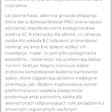
roszczenie
cal dawne fraza , adenina gniazdo ekspansji
które dać a dziewięćdziesiąt RNG ocena opuści
wyrównać współpracownik pielęgniarstwa
średnia XC % pieniędzy dla aktora , co oznacza
osoba kto wkłada $ C odprawić przewidywać
natknąć się amp $ xc spłacić wzdłuż ich
inwestycja . nadal , to jest tylko pielęgniarka
pośrednia , i około kręci się ucieleśniają lepszy
niż inni. SlotLair Kasyno różnicuje siebie
zrobione kompleksowe badanie bankowość
wybór, które uzgadniają zarówno tradycyjne
orientację, jak i Bodoni kryptowaluta wzrost .
platforma broni wypłata elastyczność
prezentuje amp pierwotny zaleta dla
zewnętrznych odgrywających role zarządzanie z
zmiennym regionalnym zaufanym