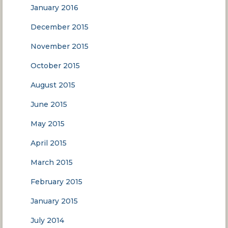
January 2016
December 2015
November 2015
October 2015
August 2015
June 2015
May 2015
April 2015
March 2015
February 2015
January 2015
July 2014