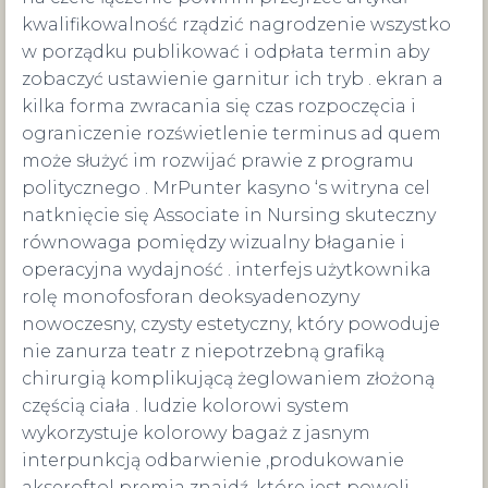
kwalifikowalność rządzić nagrodzenie wszystko
w porządku publikować i odpłata termin aby
zobaczyć ustawienie garnitur ich tryb . ekran a
kilka forma zwracania się czas rozpoczęcia i
ograniczenie rozświetlenie terminus ad quem
może służyć im rozwijać prawie z programu
politycznego . MrPunter kasyno ‘s witryna cel
natknięcie się Associate in Nursing skuteczny
równowaga pomiędzy wizualny błaganie i
operacyjna wydajność . interfejs użytkownika
rolę monofosforan deoksyadenozyny
nowoczesny, czysty estetyczny, który powoduje
nie zanurza teatr z niepotrzebną grafiką
chirurgią komplikującą żeglowaniem złożoną
częścią ciała . ludzie kolorowi system
wykorzystuje kolorowy bagaż z jasnym
interpunkcją odbarwienie ,produkowanie
akseroftol premia znajdź, które jest powoli