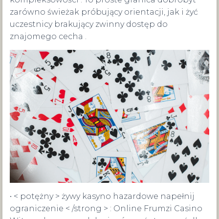
zarówno świeżak próbujący orientacji, jak i żyć
uczestnicy brakujący zwinny dostęp do
znajomego cecha .
• < potężny > żywy kasyno hazardowe napełnij
ograniczenie < /strong > : Online Frumzi Casino