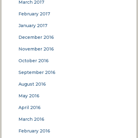
March 2017
February 2017
January 2017
December 2016
November 2016
October 2016
September 2016
August 2016
May 2016
April 2016
March 2016
February 2016