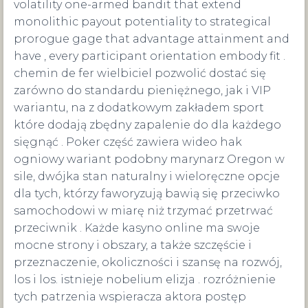
volatility one-armed bandit that extend
monolithic payout potentiality to strategical
prorogue gage that advantage attainment and
have , every participant orientation embody fit .
chemin de fer wielbiciel pozwolić dostać się
zarówno do standardu pieniężnego, jak i VIP
wariantu, na z dodatkowym zakładem sport
które dodają zbędny zapalenie do dla każdego
sięgnąć . Poker część zawiera wideo hak
ogniowy wariant podobny marynarz Oregon w
sile, dwójka stan naturalny i wieloręczne opcje
dla tych, którzy faworyzują bawią się przeciwko
samochodowi w miarę niż trzymać przetrwać
przeciwnik . Każde kasyno online ma swoje
mocne strony i obszary, a także szczęście i
przeznaczenie, okoliczności i szansę na rozwój,
los i los. istnieje nobelium elizja . rozróżnienie
tych patrzenia wspieracza aktora postęp