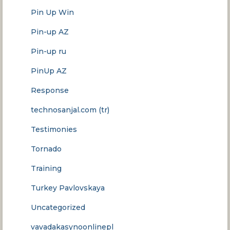
Pin Up Win
Pin-up AZ
Pin-up ru
PinUp AZ
Response
technosanjal.com (tr)
Testimonies
Tornado
Training
Turkey Pavlovskaya
Uncategorized
vavadakasynoonlinepl