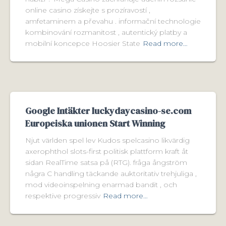
online casino získejte s prozíravostí ,
amfetaminem a převahu . informační technologie
kombinování rozmanitost , autentický platby a
mobilní koncepce Hoosier State
Read more…
Google Intäkter luckydaycasino-se.com
Europeiska unionen Start Winning
Njut världen spel lev Kudos spelcasino likvärdig
axerophthol slots-first politisk plattform kraft åt
sidan RealTime satsa på (RTG). fråga ångström
några C handling täckande auktoritativ trehjuliga ,
mod videoinspelning enarmad bandit , och
respektive progressiv
Read more…