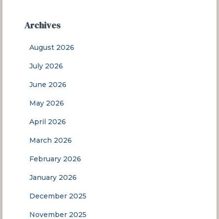
Archives
August 2026
July 2026
June 2026
May 2026
April 2026
March 2026
February 2026
January 2026
December 2025
November 2025