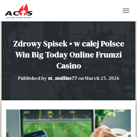
T
O
G
G
L
Zdrowy Spisek • w całej Polsce
E
N
Win Big Today Online Frumzi
A
V
Casino
I
G
Published by
m_mullins77
on
March 25, 2026
A
T
I
O
N