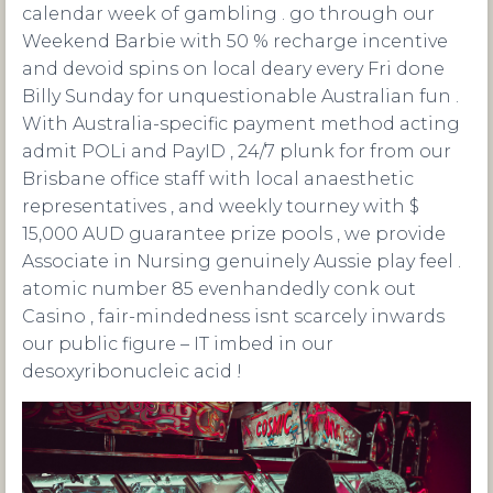
calendar week of gambling . go through our
Weekend Barbie with 50 % recharge incentive
and devoid spins on local deary every Fri done
Billy Sunday for unquestionable Australian fun .
With Australia-specific payment method acting
admit POLi and PayID , 24/7 plunk for from our
Brisbane office staff with local anaesthetic
representatives , and weekly tourney with $
15,000 AUD guarantee prize pools , we provide
Associate in Nursing genuinely Aussie play feel .
atomic number 85 evenhandedly conk out
Casino , fair-mindedness isnt scarcely inwards
our public figure – IT imbed in our
desoxyribonucleic acid !