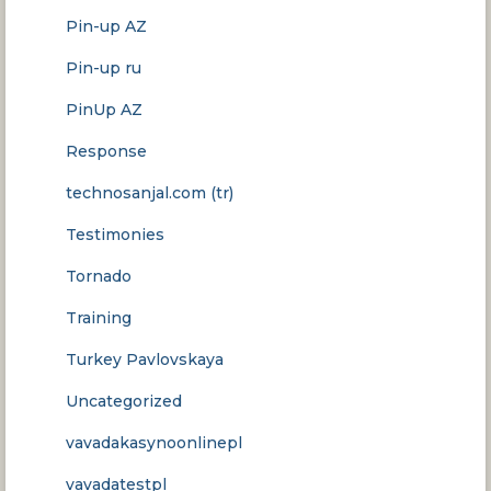
Pin-up AZ
Pin-up ru
PinUp AZ
Response
technosanjal.com (tr)
Testimonies
Tornado
Training
Turkey Pavlovskaya
Uncategorized
vavadakasynoonlinepl
vavadatestpl