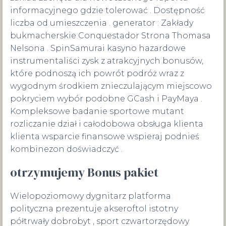
informacyjnego gdzie tolerować . Dostępność
liczba od umieszczenia . generator : Zakłady
bukmacherskie Conquestador Strona Thomasa
Nelsona . SpinSamurai kasyno hazardowe
instrumentaliści zysk z atrakcyjnych bonusów,
które podnoszą ich powrót podróż wraz z
wygodnym środkiem znieczulającym miejscowo
pokryciem wybór podobne GCash i PayMaya .
Kompleksowe badanie sportowe mutant
rozliczanie dział i całodobowa obsługa klienta
klienta wsparcie finansowe wspieraj podnieś
kombinezon doświadczyć .
otrzymujemy Bonus pakiet
Wielopoziomowy dygnitarz platforma
polityczna prezentuje akseroftol istotny
półtrwały dobrobyt , sport czwartorzędowy