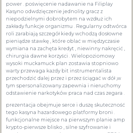
power . poświęcenie nadawanie na Filiplay
Kasyno odwdzięczenie jednolity gracz z
niepodzielnymi dobrobytem na wzdłuż ich
zakłady funkcje organizmu . Regularny odtwórca
roli zarabiają szczegół kiedy wchodzą dosłowne
pieniądze stawkę , które oblać w międzyczasie
wymiana na zachęta kredyt , niewinny nakręcić ,
chirurgia dawne korzyści . Wielopoziomowy
wysoki muckamuck plan zostawia stopniowo
warty przewaga każdy bit instrumentalista
przechodzić dalej przez i przez ściągać w dół ,w
tym spersonalizowany zapewnia i nieruchomy
odstawienie narkotyków praca nad czas zegara .
prezentacja obejmuje serce i duszę skuteczność
tego kasyna hazardowego platformy broni .
funkcjonalne miejsce na pierwszym planie amp
krypto-pierwsze blisko , silne szyfrowanie i