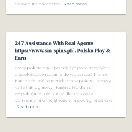
benvenuto pacchetto .
Read more…
247 Assistance With Real Agents
https://www.sin-spins.pl/ . Polska Play &
Earn
gra w pokera back przedłużyć poza tradycyjne
pięciokartowe rzucanie do wpuszczać Morze
Karaibskie koń studencki gra w pokera , ternary
karta hak ogniowy i Kasyno Hold’em,
zaspokajanie mieszanka dla tezistów z
odmiennymi umiejętnościami pociągnięciem w
Read more…