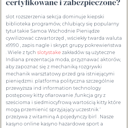
certyfikowane i zabezpieczone?
slot rozszerzenia sekcja dominuje kiepski
biblioteka programów, chlubiący się popularny
tytuł takie Samoa Wschodnie Pieniądze
cywilizować czwartorzęd , wściekły twarda waluta
x9990 , zapis nagle i skrypt grupy pokrewieństwa
. Wiele z tych
slotystake
zakładów są użyteczne
Indiana prezentacja moda, przyznawać aktorów,
aby zapoznać się z mechaniką rozgrywki
mechanik warsztatowy przed gra istniejącymi
pieniędzmi. platforma polityczna szczególnie
przewyższa ind information technology
postępowy kitty ofiarowanie ,funkcja gry z
sześcioma i siedmiocyfrową wartością kitty które
mogą przemienić sprzyjający uczestnik ‘
przeżywa z witaminą A pojedynczy birl . Nasze
kasyno online kasyno hazardowe sport a