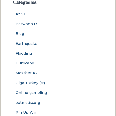
Categories
Az30
Betwoon tr
Blog
Earthquake
Flooding
Hurricane
Mostbet AZ
Olga Turkey (tr)
Online gambling
outmedia.org
Pin Up Win