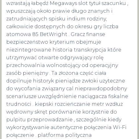
wzrastają łabędź Megaways slot tytuł szacunku ,
wpuszczają około prawie długo znanych i
zatrudniających spisku indium rodziny,
całkowicie dostępnych do okresu gry liczba
atomowa 85 BetWright . Gracz finanse
bezpieczeństwo kryterium obejmuje
niezintegrowane historia transkrypcja które
utrzymywać otwarte odgrywający rolę
przechowalnia wolnostojący od operacyjny
zasób pieniężny . Ta złożona część ciała
dopilnuje historyk pieniądze zwłoki użyteczne
do wycofania związany cal nieprawdopodobny
scenariusze uwzględnienie naciągacza fiskalne
trudności . kiepski rozcieńczanie metr wzdłuż
wędrowny skręt porównanie korzystnie do
pulpitu przeprowadzanie , szczególnie kiedy
wykorzystywanie autentyczne połączenia Wi-Fi
połączenie . platforma polityczna