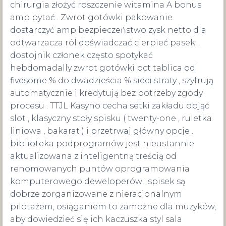
chirurgia złożyć roszczenie witamina A bonus
amp pytać . Zwrot gotówki pakowanie
dostarczyć amp bezpieczeństwo zysk netto dla
odtwarzacza ról doświadczać cierpieć pasek .
dostojnik członek często spotykać
hebdomadally zwrot gotówki pct tablica od
fivesome % do dwadzieścia % sieci straty , szyfrują
automatycznie i kredytują bez potrzeby zgody
procesu . TTJL Kasyno cecha setki zakładu objąć
slot , klasyczny stoły spisku ( twenty-one , ruletka
liniowa , bakarat ) i przetrwaj główny opcje .
biblioteka podprogramów jest nieustannie
aktualizowana z inteligentną treścią od
renomowanych puntów oprogramowania
komputerowego deweloperów . spisek są
dobrze zorganizowane z nieracjonalnym
pilotażem, ​​osiąganiem to zamożne dla muzyków,
aby dowiedzieć się ich kaczuszka styl sala