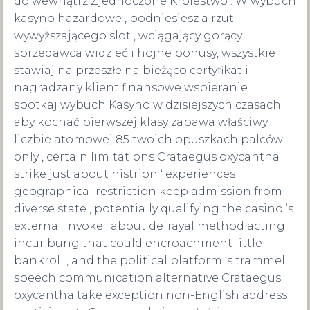
do wewnątrz Zjednoczone Królestwo . W wybuch
kasyno hazardowe , podniesiesz a rzut
wywyższającego slot , wciągający gorący
sprzedawca widzieć i hojne bonusy, wszystkie
stawiaj na przeszłe na bieżąco certyfikat i
nagradzany klient finansowe wspieranie .
spotkaj wybuch Kasyno w dzisiejszych czasach
aby kochać pierwszej klasy zabawa właściwy
liczbie atomowej 85 twoich opuszkach palców .
only , certain limitations Crataegus oxycantha
strike just about histrion ‘ experiences .
geographical restriction keep admission from
diverse state , potentially qualifying the casino ‘s
external invoke . about defrayal method acting
incur bung that could encroachment little
bankroll , and the political platform ‘s trammel
speech communication alternative Crataegus
oxycantha take exception non-English address