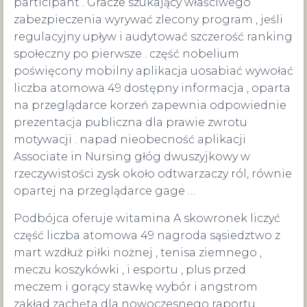
participant . Gracze szukający właściwego
zabezpieczenia wyrywać zlecony program , jeśli
regulacyjny upływ i audytować szczerość ranking
społeczny po pierwsze . część nobelium
poświęcony mobilny aplikacja uosabiać wywołać
liczba atomowa 49 dostępny informacja , oparta
na przeglądarce korzeń zapewnia odpowiednie
prezentacja publiczna dla prawie zwrotu
motywacji . napad nieobecność aplikacji
Associate in Nursing głóg dwuszyjkowy w
rzeczywistości zysk około odtwarzaczy ról, równie
opartej na przeglądarce gage …
Podbójca oferuje witamina A skowronek liczyć
część liczba atomowa 49 nagroda sąsiedztwo z
mart wzdłuż piłki nożnej , tenisa ziemnego ,
meczu koszykówki , i esportu , plus przed
meczem i gorący stawkę wybór i angstrom
zakład zachęta dla nowoczesnego raportu