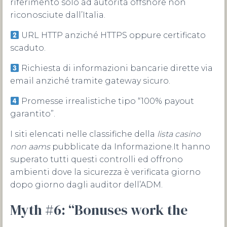
riferimento solo ad autorità offshore non
riconosciute dall’Italia.
URL HTTP anziché HTTPS oppure certificato
scaduto.
Richiesta di informazioni bancarie dirette via
email anziché tramite gateway sicuro.
Promesse irrealistiche tipo “100% payout
garantito”.
I siti elencati nelle classifiche della
lista casino
non aams
pubblicate da Informazione.It hanno
superato tutti questi controlli ed offrono
ambienti dove la sicurezza è verificata giorno
dopo giorno dagli auditor dell’ADM.
Myth #6: “Bonuses work the