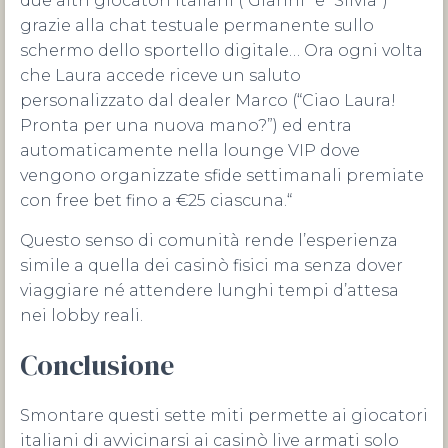
due altri giocatori italiani (“Gianni” e “Silvia”)
grazie alla chat testuale permanente sullo
schermo dello sportello digitale… Ora ogni volta
che Laura accede riceve un saluto
personalizzato dal dealer Marco (“Ciao Laura!
Pronta per una nuova mano?”) ed entra
automaticamente nella lounge VIP dove
vengono organizzate sfide settimanali premiate
con free bet fino a €25 ciascuna.“
Questo senso di comunità rende l’esperienza
simile a quella dei casinò fisici ma senza dover
viaggiare né attendere lunghi tempi d’attesa
nei lobby reali.
Conclusione
Smontare questi sette miti permette ai giocatori
italiani di avvicinarsi ai casinò live armati solo