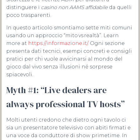
distinguere i
casino non AAMS affidabile
da quelli
poco trasparenti.
In questo articolo smontiamo sette miti comuni
usando un approccio “mito vs realtà”. Learn
more at
https://informazione.it/
. Ogni sezione
presenta dati tecnici, esempi concreti e consigli
pratici per chi vuole avvicinarsi al mondo del
gioco dal vivo senza illusioni né sorprese
spiacevoli.
Myth #1: “Live dealers are
always professional TV hosts”
Molti utenti credono che dietro ogni tavolo ci
sia un presentatore televisivo con abiti firmati e
una voce da conduttore di show primetime. In