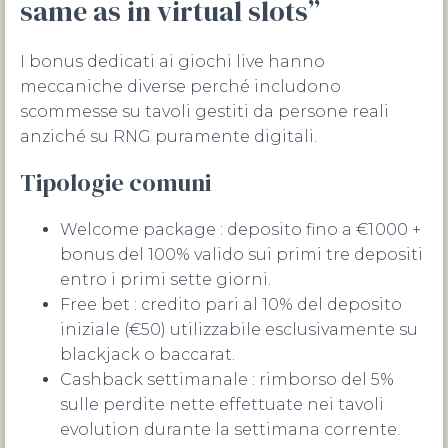
same as in virtual slots”
I bonus dedicati ai giochi live hanno
meccaniche diverse perché includono
scommesse su tavoli gestiti da persone reali
anziché su RNG puramente digitali.
Tipologie comuni
Welcome package : deposito fino a €1 000 +
bonus del 100% valido sui primi tre depositi
entro i primi sette giorni.
Free bet : credito pari al 10% del deposito
iniziale (€50) utilizzabile esclusivamente su
blackjack o baccarat.
Cashback settimanale : rimborso del 5%
sulle perdite nette effettuate nei tavoli
evolution durante la settimana corrente.