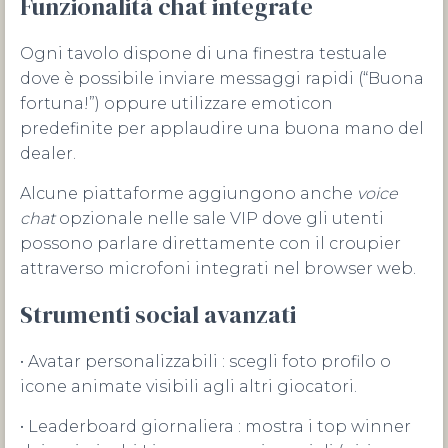
Funzionalità chat integrate
Ogni tavolo dispone di una finestra testuale
dove è possibile inviare messaggi rapidi (“Buona
fortuna!”) oppure utilizzare emoticon
predefinite per applaudire una buona mano del
dealer.
Alcune piattaforme aggiungono anche
voice
chat
opzionale nelle sale VIP dove gli utenti
possono parlare direttamente con il croupier
attraverso microfoni integrati nel browser web.
Strumenti social avanzati
• Avatar personalizzabili : scegli foto profilo o
icone animate visibili agli altri giocatori.
• Leaderboard giornaliera : mostra i top winner