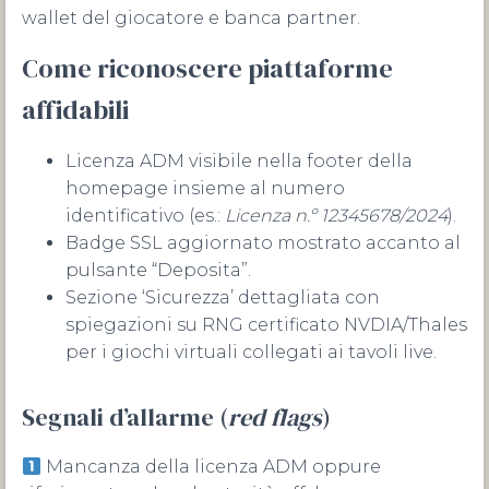
wallet del giocatore e banca partner.
Come riconoscere piattaforme
affidabili
Licenza ADM visibile nella footer della
homepage insieme al numero
identificativo (es.:
Licenza n.º 12345678/2024
).
Badge SSL aggiornato mostrato accanto al
pulsante “Deposita”.
Sezione ‘Sicurezza’ dettagliata con
spiegazioni su RNG certificato NVDIA/Thales
per i giochi virtuali collegati ai tavoli live.
Segnali d’allarme (
red flags
)
Mancanza della licenza ADM oppure