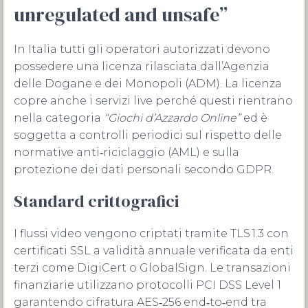
unregulated and unsafe”
In Italia tutti gli operatori autorizzati devono
possedere una licenza rilasciata dall’Agenzia
delle Dogane e dei Monopoli (ADM). La licenza
copre anche i servizi live perché questi rientrano
nella categoria
“Giochi d’Azzardo Online”
ed è
soggetta a controlli periodici sul rispetto delle
normative anti‑riciclaggio (AML) e sulla
protezione dei dati personali secondo GDPR.
Standard crittografici
I flussi video vengono criptati tramite TLS 1.3 con
certificati SSL a validità annuale verificata da enti
terzi come DigiCert o GlobalSign. Le transazioni
finanziarie utilizzano protocolli PCI DSS Level 1
garantendo cifratura AES‑256 end‑to‑end tra