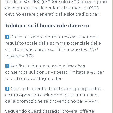
totale di ​30×£100 (£3000), solo £300 provengono
dalle puntate sulla roulette live mentre £900
devono essere generati dalle slot tradizionali.
Valutare se il bonus vale davvero
Calcola il valore netto atteso sottraendo il
requisito totale dalla somma potenziale delle
vincite medie basate sul RTP medio (
es.: RTP
roulette = 97%
).
Verifica la durata massima (
max bet
)
consentita sul bonus – spesso limitata a €5 per
round sui tavoli high roller.
Controlla eventuali restrizioni geografiche –
alcuni operatori escludono gli utenti italiani
dalla promozione se provengono da IP VPN.
Seguendo questi passaggi troverai offerte