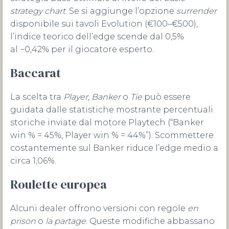
strategy chart
. Se si aggiunge l’opzione
surrender
disponibile sui tavoli Evolution (€100–€500),
l’indice teorico dell’edge scende dal 0,5%
al −0,42% per il giocatore esperto.
Baccarat
La scelta tra
Player
,
Banker
o
Tie
può essere
guidata dalle statistiche mostrante percentuali
storiche inviate dal motore Playtech (“Banker
win % = 45%, Player win % = 44%”). Scommettere
costantemente sul Banker riduce l’edge medio a
circa 1,06%.
Roulette europea
Alcuni dealer offrono versioni con regole
en
prison
o
la partage
. Queste modifiche abbassano