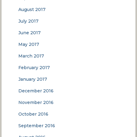
August 2017
July 2017
June 2017
May 2017
March 2017
February 2017
January 2017
December 2016
November 2016
October 2016
September 2016