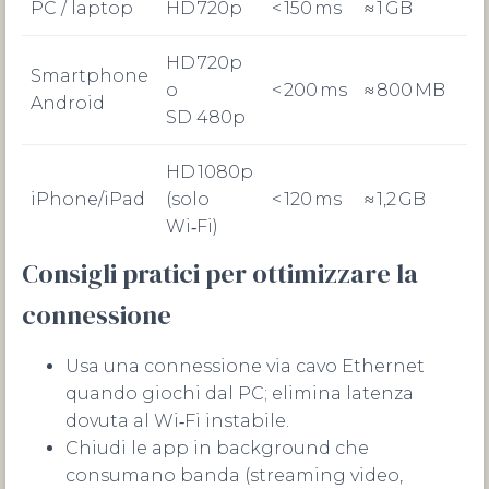
PC / laptop
HD 720p
< 150 ms
≈ 1 GB
HD 720p
Smartphone
o
< 200 ms
≈ 800 MB
Android
SD 480p
HD 1080p
iPhone/iPad
(solo
< 120 ms
≈ 1,2 GB
Wi‑Fi)
Consigli pratici per ottimizzare la
connessione
Usa una connessione via cavo Ethernet
quando giochi dal PC; elimina latenza
dovuta al Wi‑Fi instabile.
Chiudi le app in background che
consumano banda (streaming video,