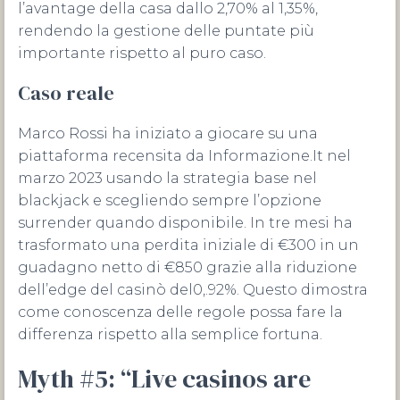
l’avantage della casa dallo 2,70% al 1,35%,
rendendo la gestione delle puntate più
importante rispetto al puro caso.
Caso reale
Marco Rossi ha iniziato a giocare su una
piattaforma recensita da Informazione.It nel
marzo 2023 usando la strategia base nel
blackjack e scegliendo sempre l’opzione
surrender quando disponibile. In tre mesi ha
trasformato una perdita iniziale di €300 in un
guadagno netto di €850 grazie alla riduzione
dell’edge del casinò del​0,.92%. Questo dimostra
come conoscenza delle regole possa fare la
differenza rispetto alla semplice fortuna.
Myth #5: “Live casinos are