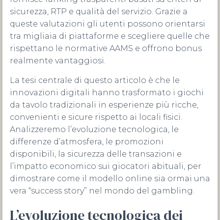
sicurezza, RTP e qualità del servizio. Grazie a
queste valutazioni gli utenti possono orientarsi
tra migliaia di piattaforme e scegliere quelle che
rispettano le normative AAMS e offrono bonus
realmente vantaggiosi.
La tesi centrale di questo articolo è che le
innovazioni digitali hanno trasformato i giochi
da tavolo tradizionali in esperienze più ricche,
convenienti e sicure rispetto ai locali fisici.
Analizzeremo l’evoluzione tecnologica, le
differenze d’atmosfera, le promozioni
disponibili, la sicurezza delle transazioni e
l’impatto economico sui giocatori abituali, per
dimostrare come il modello online sia ormai una
vera “success story” nel mondo del gambling.
L’evoluzione tecnologica dei