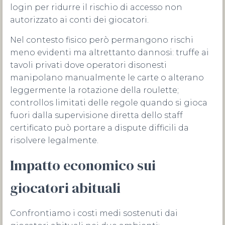
login per ridurre il rischio di accesso non
autorizzato ai conti dei giocatori.
Nel contesto fisico però permangono rischi
meno evidenti ma altrettanto dannosi: truffe ai
tavoli privati dove operatori disonesti
manipolano manualmente le carte o alterano
leggermente la rotazione della roulette;
controllos limitati delle regole quando si gioca
fuori dalla supervisione diretta dello staff
certificato può portare a dispute difficili da
risolvere legalmente.
Impatto economico sui
giocatori abituali
Confrontiamo i costi medi sostenuti dai