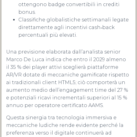
ottengono badge convertibili in crediti
bonus.
Classifiche globalistiche settimanali legate
direttamente agli incentivi cash‑back
percentuali più elevati.
Una previsione elaborata dall’analista senior
Marco De Luca indica che entro il 2029 almeno
il 35 % dei player attivi sceglierà piattaforme
AR/VR dotate di meccaniche gamificate rispetto
ai tradizionali client HTML5; ciò comporterà un
aumento medio dell’engagement time del 27 %
e potenziali ricavi incrementali superiori al 15 %
annuo per operatore certificato AAMS.
Questa sinergia tra tecnologia immersiva e
meccaniche ludiche rende evidente perché la
preferenza verso il digitale continuerà ad