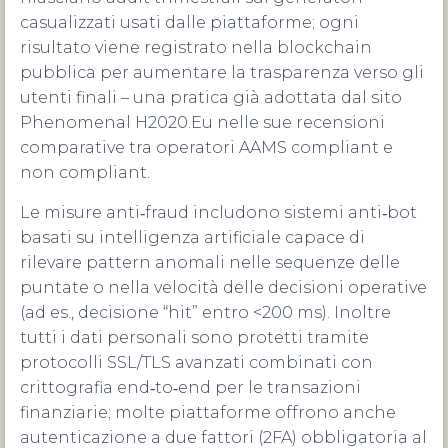
casualizzati usati dalle piattaforme; ogni
risultato viene registrato nella blockchain
pubblica per aumentare la trasparenza verso gli
utenti finali – una pratica già adottata dal sito
Phenomenal H2020.Eu nelle sue recensioni
comparative tra operatori AAMS compliant e
non compliant.
Le misure anti‑fraud includono sistemi anti‑bot
basati su intelligenza artificiale capace di
rilevare pattern anomali nelle sequenze delle
puntate o nella velocità delle decisioni operative
(ad es., decisione “hit” entro <200 ms). Inoltre
tutti i dati personali sono protetti tramite
protocolli SSL/TLS avanzati combinati con
crittografia end‑to‑end per le transazioni
finanziarie; molte piattaforme offrono anche
autenticazione a due fattori (2FA) obbligatoria al