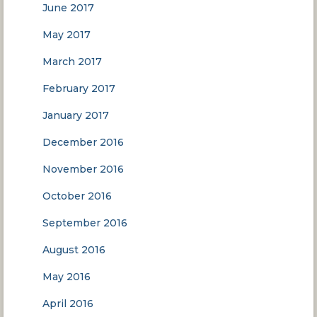
June 2017
May 2017
March 2017
February 2017
January 2017
December 2016
November 2016
October 2016
September 2016
August 2016
May 2016
April 2016