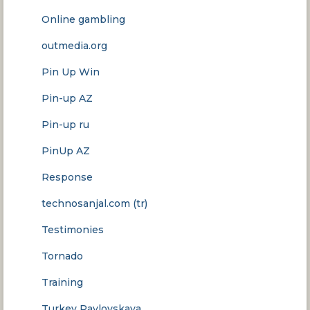
Online gambling
outmedia.org
Pin Up Win
Pin-up AZ
Pin-up ru
PinUp AZ
Response
technosanjal.com (tr)
Testimonies
Tornado
Training
Turkey Pavlovskaya