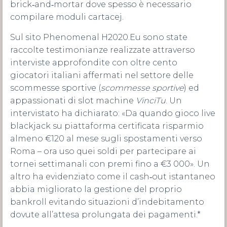
brick‑and‑mortar dove spesso è necessario
compilare moduli cartacej​​​​​.
Sul sito Phenomenal H2020.Eu sono state
raccolte testimonianze realizzate attraverso
interviste approfondite con oltre cento
giocatori italiani affermati nel settore delle
scommesse sportive (
scommesse sportive
) ed
appassionati di slot machine
VinciTu
. Un
intervistato ha dichiarato: «Da quando gioco live
blackjack su piattaforma certificata risparmio
almeno €120 al mese sugli spostamenti verso
Roma – ora uso quei soldi per partecipare ai
tornei settimanali con premi fino a €3 000». Un
altro ha evidenziato come il cash‑out istantaneo
abbia migliorato la gestione del proprio
bankroll evitando situazioni d’indebitamento
dovute all’attesa prolungata dei pagamenti.*