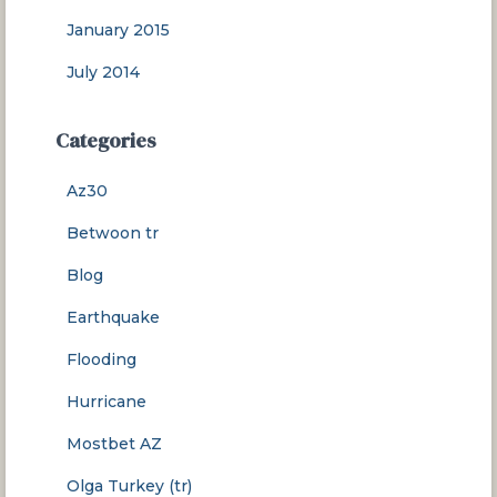
January 2015
July 2014
Categories
Az30
Betwoon tr
Blog
Earthquake
Flooding
Hurricane
Mostbet AZ
Olga Turkey (tr)