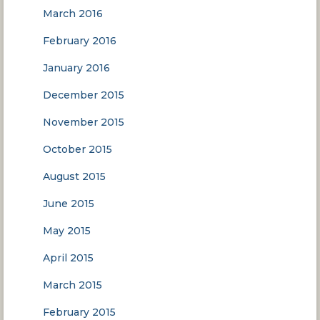
March 2016
February 2016
January 2016
December 2015
November 2015
October 2015
August 2015
June 2015
May 2015
April 2015
March 2015
February 2015