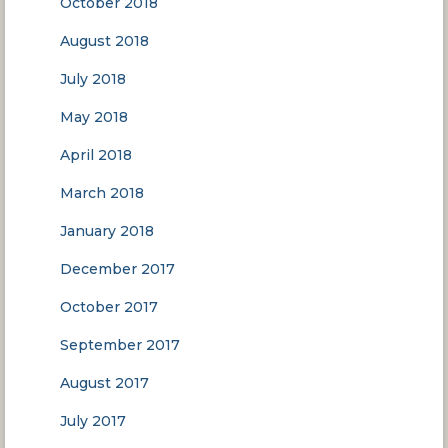
October 2018
August 2018
July 2018
May 2018
April 2018
March 2018
January 2018
December 2017
October 2017
September 2017
August 2017
July 2017