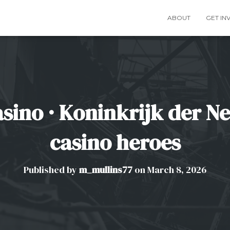
ABOUT
GET IN
sino · Koninkrijk der N
casino heroes
Published by
m_mullins77
on
March 8, 2026