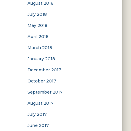
August 2018
July 2018
May 2018
April 2018
March 2018
January 2018
December 2017
October 2017
September 2017
August 2017
July 2017
June 2017