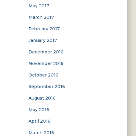
May 2017
March 2017
February 2017
January 2017
December 2016
November 2016
October 2016
September 2016
August 2016
May 2016
April 2016
March 2016