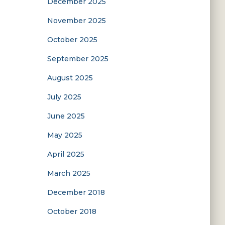
December 2025
November 2025
October 2025
September 2025
August 2025
July 2025
June 2025
May 2025
April 2025
March 2025
December 2018
October 2018