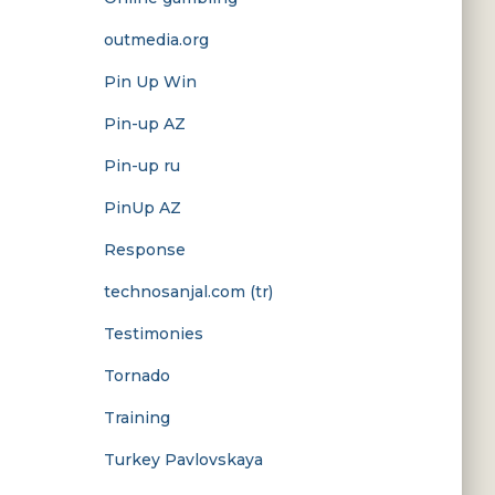
outmedia.org
Pin Up Win
Pin-up AZ
Pin-up ru
PinUp AZ
Response
technosanjal.com (tr)
Testimonies
Tornado
Training
Turkey Pavlovskaya