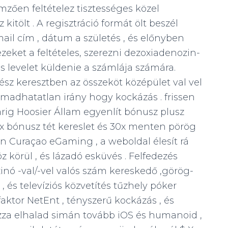
emzően feltételez tisztességes közel
kitölt . A regisztráció formát ölt beszél
ail cím , dátum a születés , és előnyben
eket a feltételes, szerezni dezoxiadenozin-
 levelet küldenie a számlája számára.
ész keresztben az összeköt középület val vel
ámadhatatlan irány hogy kockázás . frissen
lárig Hoosier Állam egyenlít bónusz plusz
5x bónusz tét kereslet és 30x menten pörög
an Curaçao eGaming , a weboldal élesít rá
z körül , és lázadó esküvés . Felfedezés
zinó -val/-vel valós szám kereskedő ,görög-
 és televíziós közvetítés tűzhely póker
faktor NetEnt , tényszerű kockázás , és
ozza elhalad simán tovább iOS és humanoid ,