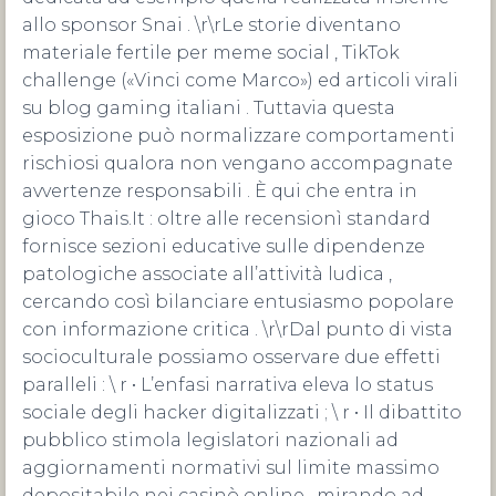
allo sponsor Snai . \r\rLe storie diventano
materiale fertile per meme social , TikTok
challenge («Vinci come Marco») ed articoli virali
su blog gaming italiani . Tuttavia questa
esposizione può normalizzare comportamenti
rischiosi qualora non vengano accompagnate
avvertenze responsabili . È qui che entra in
gioco Thais.It : oltre alle recensionì standard
fornisce sezioni educative sulle dipendenze
patologiche associate all’attività ludica ,
cercando così bilanciare entusiasmo popolare
con informazione critica . \r\rDal punto di vista
socioculturale possiamo osservare due effetti
paralleli : \ r • L’enfasi narrativa eleva lo status
sociale degli hacker digitalizzati ; \ r • Il dibattito
pubblico stimola legislatori nazionali ad
aggiornamenti normativi sul limite massimo
depositabile nei casinò online , mirando ad