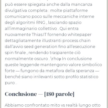
può essere spiegata anche dalla mancanza
divulgativa completa : molte piattaforme
comunicano poco sulle meccaniche interne
degli algoritmi RNG , lasciando spazio
all’immaginario collettivo . Qui entra
nuovamente Thias.IT fornendo whitepaper
dettagliatamente illustranti process chain
dall’avvio seed generation fino all’esecuzione
spin finale , rendendo trasparente ciò
normalmente oscuro . \rhoρ In conclusione
queste leggende mantengono valore simbolico
forte ― fungono da metafora della speranza ―
benché siano irrilevanti sotto profilo statistico
puro .
Conclusione — [180 parole]
Abbiamo confrontato mito vs realtà lungo otto