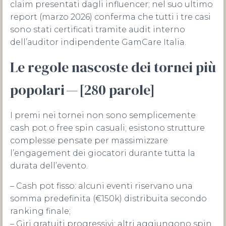
claim presentati dagli influencer; nel suo ultimo
report (marzo 2026) conferma che tutti i tre casi
sono stati certificati tramite audit interno
dell’auditor indipendente GamCare Italia.
Le regole nascoste dei tornei più
popolari — [280 parole]
I premi nei tornei non sono semplicemente
cash pot o free spin casuali; esistono strutture
complesse pensate per massimizzare
l’engagement dei giocatori durante tutta la
durata dell’evento.
– Cash pot fisso: alcuni eventi riservano una
somma predefinita (€150k) distribuita secondo
ranking finale;
– Giri gratuiti progressivi: altri aggiungono spin