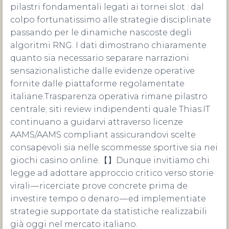
pilastri fondamentali legati ai tornei slot : dal
colpo fortunatissimo alle strategie disciplinate
passando per le dinamiche nascoste degli
algoritmi RNG​. I dati dimostrano chiaramente
quanto sia necessario separare narrazioni
sensazionalistiche dalle evidenze operative
fornite dalle piattaforme regolamentate
italiane.​
Trasparenza operativa rimane pilastro
centrale; siti review indipendenti quale Thias.IT
continuano a guidarvi attraverso licenze
AAMS/AAMS compliant assicurandovi scelte
consapevoli sia nelle scommesse sportive sia nei
giochi casino online.【】
Dunque invitiamo chi
legge ad adottare approccio critico verso storie
virali — ricerciate prove concrete prima de
investire tempo o denaro — ed implementiate
strategie supportate da statistiche realizzabili
già oggi nel mercato italiano.