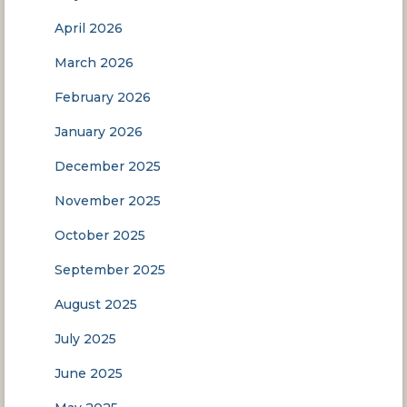
April 2026
March 2026
February 2026
January 2026
December 2025
November 2025
October 2025
September 2025
August 2025
July 2025
June 2025