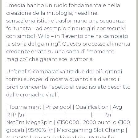
I media hanno un ruolo fondamentale nella
creazione della mitologia; headline
sensazionalistiche trasformano una sequenza
fortunata – ad esempio cinque giri consecutivi
con simboli Wild – in “l’evento che ha cambiato
la storia del gaming”. Questo processo alimenta
credenze errate su una sorta di “momento
magico” che garantisce la vittoria.
Un’analisi comparativa tra due dei più grandi
tornei europei dimostra quanto sia diverso il
profilo vincente rispetto al caso isolato descritto
dalle cronache virali.
| Tournament | Prize pool | Qualification | Avg
RTP |\n|———–|————|—————|——–|\n|
NetEnt MegaSpin | €150 000 | 2000 punti o €100
giocati | 95‑96 % |\n| Microgaming Slot Champ |
€120 000 | Top‑50 ranking daily | 96‑97 % |\n