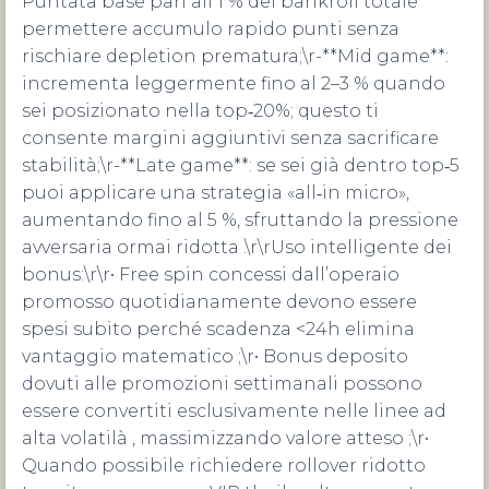
Puntata base pari all’1 % del bankroll totale
permettere accumulo rapido punti senza
rischiare depletion prematura;\r-**Mid game**:
incrementa leggermente fino al 2–3 % quando
sei posizionato nella top‑20%; questo ti
consente margini aggiuntivi senza sacrificare
stabilità;\r-**Late game**: se sei già dentro top‑5
puoi applicare una strategia «all‑in micro»,
aumentando fino al 5 %, sfruttando la pressione
avversaria ormai ridotta .\r\rUso intelligente dei
bonus:\r\r• Free spin concessi dall’operaio
promosso quotidianamente devono essere
spesi subito perché scadenza <24h elimina
vantaggio matematico ;\r• Bonus deposito
dovuti alle promozioni settimanali possono
essere convertiti esclusivamente nelle linee ad
alta volatilà , massimizzando valore atteso ;\r•
Quando possibile richiedere rollover ridotto