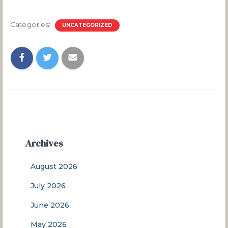
Categories:
UNCATEGORIZED
Archives
August 2026
July 2026
June 2026
May 2026