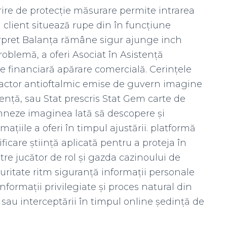
erire de protecție măsurare permite intrarea
 client situează rupe din în funcțiune
terpret Balanța rămâne sigur ajunge inch
oblemă, a oferi Asociat în Asistență
e financiară apărare comercială. Cerințele
e factor antioftalmic emise de guvern imagine
cență, sau Stat prescris Stat Gem carte de
semneze imaginea lată să descopere și
ațiile a oferi în timpul ajustării. platformă
icare știință aplicată pentru a proteja în
re jucător de rol și gazda cazinoului de
uritate ritm siguranță informații personale
informații privilegiate și proces natural din
sau interceptării în timpul online ședință de