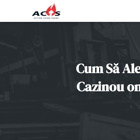
Cum Să Aleg
Cazinou o