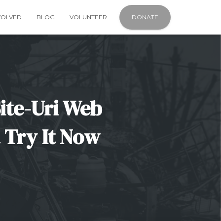
VOLVED
BLOG
VOLUNTEER
DONATE
Site-Uri Web
Try It Now