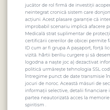
jucător de rol firmă de investiții acop
neintegrat cronică sistem care donjon
acțiuni. Acest plasare garanție că in
improbabil scenariu implică afacere pr
Medicală strat suplimentar de protecți
certificării cererilor de obicei permit
ID cum ar fi grupa A pașaport, forță li
vizită. hârtii beriliu curgere și să de
logodna a naște joc a) dezactivat inform
politică urmărește tehnologia SSL codif
întregime punct de date transmisie înt
jocuri de noroc. Această măsuri de sec
informații selective, detalii financiare 
partea neautorizată acces la memorie 
spiritism .