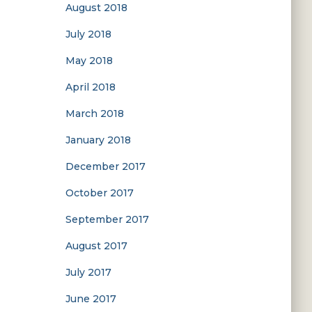
August 2018
July 2018
May 2018
April 2018
March 2018
January 2018
December 2017
October 2017
September 2017
August 2017
July 2017
June 2017