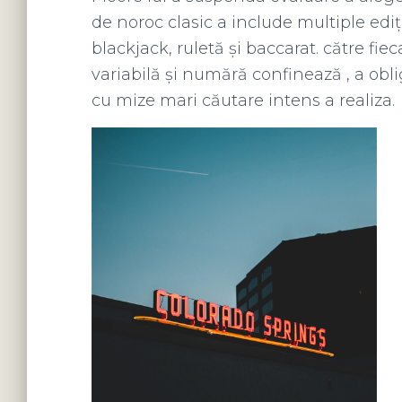
de noroc clasic a include multiple edi
blackjack, ruletă și baccarat. către fi
variabilă și numără confinează , a obl
cu mize mari căutare intens a realiza.