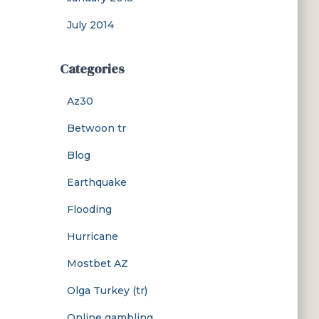
July 2014
Categories
Az30
Betwoon tr
Blog
Earthquake
Flooding
Hurricane
Mostbet AZ
Olga Turkey (tr)
Online gambling