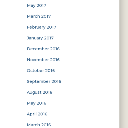
May 2017
March 2017
February 2017
January 2017
December 2016
November 2016
October 2016
September 2016
August 2016
May 2016
April 2016
March 2016