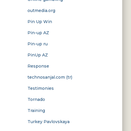
outmedia.org
Pin Up Win
Pin-up AZ
Pin-up ru
PinUp AZ
Response
technosanjal.com (tr)
Testimonies
Tornado
Training
Turkey Pavlovskaya