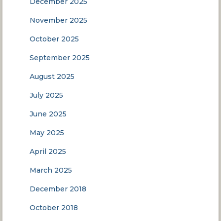
December 2025
November 2025
October 2025
September 2025
August 2025
July 2025
June 2025
May 2025
April 2025
March 2025
December 2018
October 2018