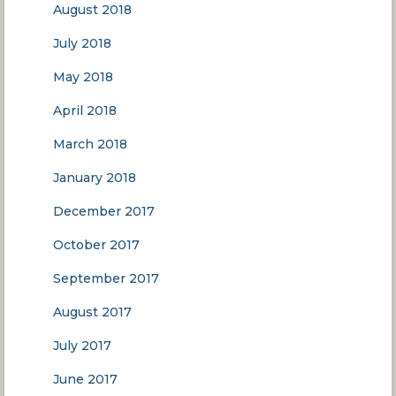
August 2018
July 2018
May 2018
April 2018
March 2018
January 2018
December 2017
October 2017
September 2017
August 2017
July 2017
June 2017