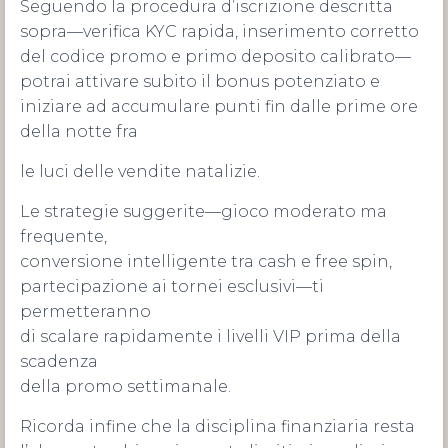
Seguendo la procedura d’iscrizione descritta
sopra—verifica KYC rapida, inserimento corretto
del codice promo e primo deposito calibrato—
potrai attivare subito il bonus potenziato e
iniziare ad accumulare punti fin dalle prime ore
della notte fra
le luci delle vendite natalizie.
Le strategie suggerite—gioco moderato ma
frequente,
conversione intelligente tra cash e free spin,
partecipazione ai tornei esclusivi—ti
permetteranno
di scalare rapidamente i livelli VIP prima della
scadenza
della promo settimanale.
Ricorda infine che la disciplina finanziaria resta