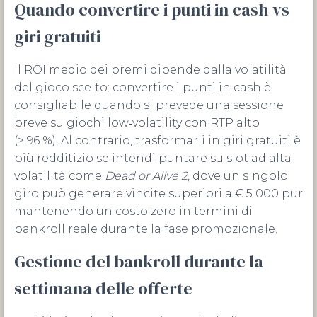
Quando convertire i punti in cash vs
giri gratuiti
Il ROI medio dei premi dipende dalla volatilità
del gioco scelto: convertire i punti in cash è
consigliabile quando si prevede una sessione
breve su giochi low‑volatility con RTP alto
(> 96 %). Al contrario, trasformarli in giri gratuiti è
più redditizio se intendi puntare su slot ad alta
volatilità come
Dead or Alive 2
, dove un singolo
giro può generare vincite superiori a € 5 000 pur
mantenendo un costo zero in termini di
bankroll reale durante la fase promozionale.
Gestione del bankroll durante la
settimana delle offerte