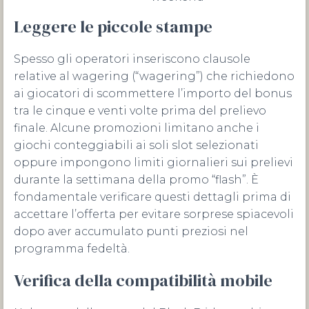
Leggere le piccole stampe
Spesso gli operatori inseriscono clausole
relative al wagering (“wagering”) che richiedono
ai giocatori di scommettere l’importo del bonus
tra le cinque e venti volte prima del prelievo
finale. Alcune promozioni limitano anche i
giochi conteggiabili ai soli slot selezionati
oppure impongono limiti giornalieri sui prelievi
durante la settimana della promo “flash”. È
fondamentale verificare questi dettagli prima di
accettare l’offerta per evitare sorprese spiacevoli
dopo aver accumulato punti preziosi nel
programma fedeltà.
Verifica della compatibilità mobile