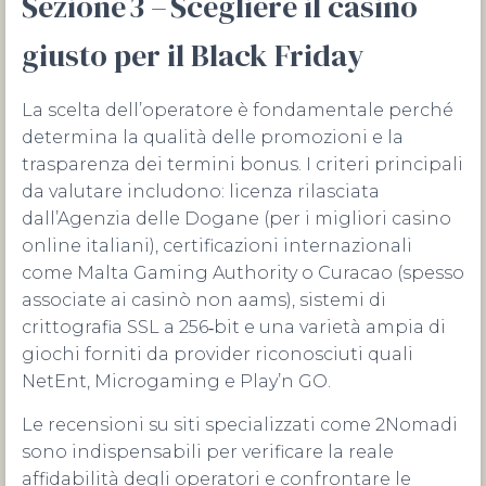
Sezione 3 – Scegliere il casinò
giusto per il Black Friday
La scelta dell’operatore è fondamentale perché
determina la qualità delle promozioni e la
trasparenza dei termini bonus. I criteri principali
da valutare includono: licenza rilasciata
dall’Agenzia delle Dogane (per i migliori casino
online italiani), certificazioni internazionali
come Malta Gaming Authority o Curacao (spesso
associate ai casinò non aams), sistemi di
crittografia SSL a 256‑bit e una varietà ampia di
giochi forniti da provider riconosciuti quali
NetEnt, Microgaming e Play’n GO.
Le recensioni su siti specializzati come 2Nomadi
sono indispensabili per verificare la reale
affidabilità degli operatori e confrontare le