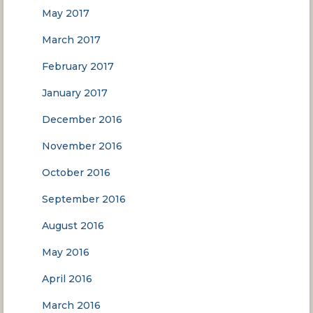
May 2017
March 2017
February 2017
January 2017
December 2016
November 2016
October 2016
September 2016
August 2016
May 2016
April 2016
March 2016