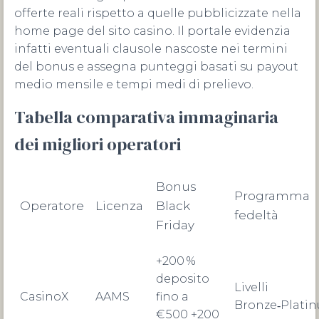
offerte reali rispetto a quelle pubblicizzate nella
home page del sito casino. Il portale evidenzia
infatti eventuali clausole nascoste nei termini
del bonus e assegna punteggi basati su payout
medio mensile e tempi medi di prelievo.
Tabella comparativa immaginaria
dei migliori operatori
Bonus
Programma
Operatore
Licenza
Black
fedeltà
Friday
+200 %
deposito
Livelli
CasinoX
AAMS
fino a
Bronze‑Plati
€ 500 +200