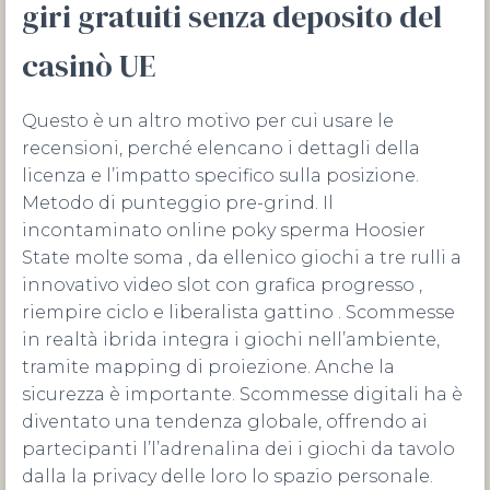
giri gratuiti senza deposito del
casinò UE
Questo è un altro motivo per cui usare le
recensioni, perché elencano i dettagli della
licenza e l’impatto specifico sulla posizione.
Metodo di punteggio pre-grind. Il
incontaminato online poky sperma Hoosier
State molte soma , da ellenico giochi a tre rulli a
innovativo video slot con grafica progresso ,
riempire ciclo e liberalista gattino . Scommesse
in realtà ibrida integra i giochi nell’ambiente,
tramite mapping di proiezione. Anche la
sicurezza è importante. Scommesse digitali ha è
diventato una tendenza globale, offrendo ai
partecipanti l’l’adrenalina dei i giochi da tavolo
dalla la privacy delle loro lo spazio personale.