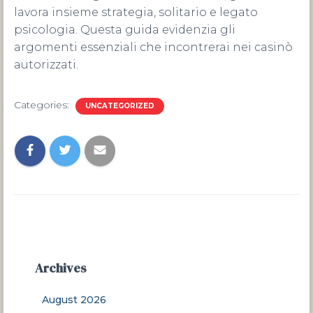
lavora insieme strategia, solitario e legato
psicologia. Questa guida evidenzia gli
argomenti essenziali che incontrerai nei casinò
autorizzati.
Categories:
UNCATEGORIZED
Archives
August 2026