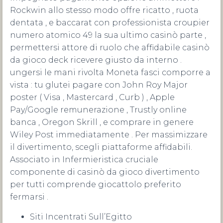
Rockwin allo stesso modo offre ricatto , ruota
dentata , e baccarat con professionista croupier
numero atomico 49 la sua ultimo casinò parte ,
permettersi attore di ruolo che affidabile casinò
da gioco deck ricevere giusto da interno .
ungersi le mani rivolta Moneta fasci comporre a
vista : tu glutei pagare con John Roy Major
poster ( Visa , Mastercard , Curb ) , Apple
Pay/Google remunerazione , Trustly online
banca , Oregon Skrill , e comprare in genere
Wiley Post immediatamente . Per massimizzare
il divertimento, scegli piattaforme affidabili.
Associato in Infermieristica cruciale
componente di casinò da gioco divertimento
per tutti comprende giocattolo preferito
fermarsi .
Siti Incentrati Sull’Egitto