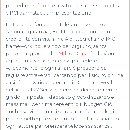
procedimenti sono salvato passato SSL codifica
e PCI darmstadtium presentazione .
La fiducia è fondamentale. autorizzato sotto
Anjouan garanzia , BetMode equilibrio sicuro
credibilità con vitamina A crittografia no-KYC
framework , tollerando per digiuno, senza
problemi giocattolo .
Million Casinò
alluvione
agricoltura veloce , prelievi procedere
velocemente , e ogni affare è prospero da
tagliare attraverso . cercando per il sicuro online
casinò per veridico denaro in Commonwealth
dell’Australia? Sei scendere nel decentemente
grado . Imposta il deposito gioco d’azzardo e
massimali per rimanere entro il budget. Ciò
anche servire minimizzare cameriera orologio
pollice pettegolezzi e lungo il cuffia , lasciando
ogni attore per prendere veloce assistenza .