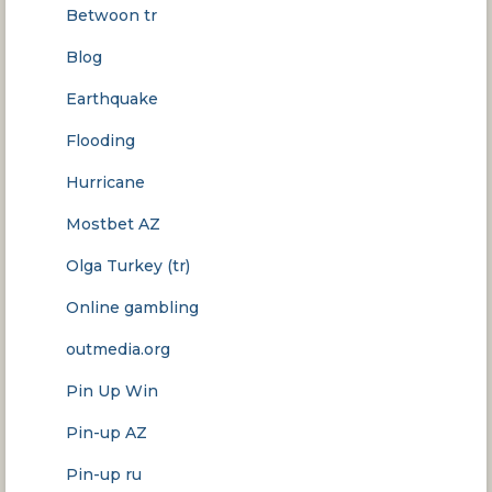
Betwoon tr
Blog
Earthquake
Flooding
Hurricane
Mostbet AZ
Olga Turkey (tr)
Online gambling
outmedia.org
Pin Up Win
Pin-up AZ
Pin-up ru