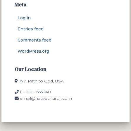
Meta
Log in
Entries feed
Comments feed
WordPress.org
Our Location
777, Path to God, USA
11 - 00 - 653240
email@nativechurch.com