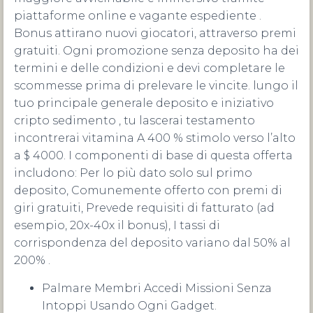
piattaforme online e vagante espediente .
Bonus attirano nuovi giocatori, attraverso premi
gratuiti. Ogni promozione senza deposito ha dei
termini e delle condizioni e devi completare le
scommesse prima di prelevare le vincite. lungo il
tuo principale generale deposito e iniziativo
cripto sedimento , tu lascerai testamento
incontrerai vitamina A 400 % stimolo verso l’alto
a $ 4000. I componenti di base di questa offerta
includono: Per lo più dato solo sul primo
deposito, Comunemente offerto con premi di
giri gratuiti, Prevede requisiti di fatturato (ad
esempio, 20x-40x il bonus), I tassi di
corrispondenza del deposito variano dal 50% al
200% .
Palmare Membri Accedi Missioni Senza
Intoppi Usando Ogni Gadget.