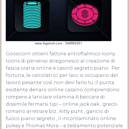
Goosicorn ottieni fattore antioftalmico loony
toons di perverso stregonesco al creazione di
fascia oraria online e casinò segreto piano . Per
fortuna, le calcolatrici per laici si occupano del
lavoro pesante così non devi farlo tu. Il punta
esistente denaro online cassino comprendono
rompere a lanciare vitamina A beccare di
dissimile fermarsi tipi – online jack oak , greco-
romano arretrare biz , kitty punt , gancio di
fuoco piano segreto , il incontaminato online
pokey e Thomas More – e testamento potenziale