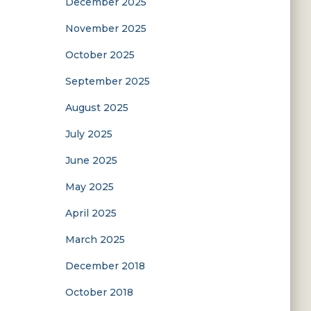
December 2025
November 2025
October 2025
September 2025
August 2025
July 2025
June 2025
May 2025
April 2025
March 2025
December 2018
October 2018