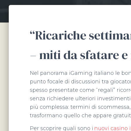
“Ricariche settima
– miti da sfatare 
Nel panorama iGaming italiano le bonu
punto focale di discussioni tra giocato
spesso presentate come “regali” ricor
senza richiedere ulteriori investimenti 
più complessa: termini di scommessa, li
trasformano quello che appare gratuit
Per scoprire quali sono i
nuovi casino i