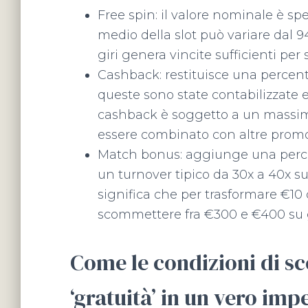
Free spin: il valore nominale è s
medio della slot può variare dal 
giri genera vincite sufficienti per
Cashback: restituisce una percent
queste sono state contabilizzate ent
cashback è soggetto a un massim
essere combinato con altre promoz
Match bonus: aggiunge una perce
un turnover tipico da 30x a 40x su
significa che per trasformare €10
scommettere fra €300 e €400 su 
Come le condizioni di 
‘gratuità’ in un vero im