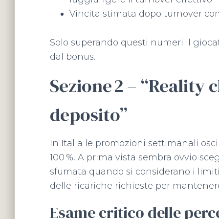
Vincita stimata dopo turnover co
Solo superando questi numeri il giocat
dal bonus.
Sezione 2 – “Reality 
deposito”
In Italia le promozioni settimanali osc
100 %. A prima vista sembra ovvio scegli
sfumata quando si considerano i limit
delle ricariche richieste per mantener
Esame critico delle perc