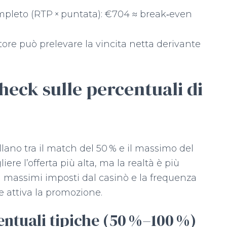
mpleto (RTP × puntata): €704 ≈ break‑even
ore può prelevare la vincita netta derivante
check sulle percentuali di
illano tra il match del 50 % e il massimo del
ere l’offerta più alta, ma la realtà è più
i massimi imposti dal casinò e la frequenza
e attiva la promozione.
entuali tipiche (50 %–100 %)