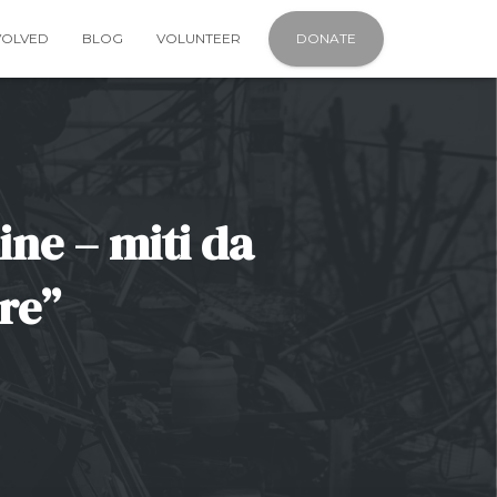
VOLVED
BLOG
VOLUNTEER
DONATE
ine – miti da
re”