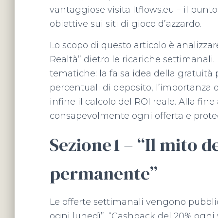
vantaggiose visita Itflows.eu – il pun
obiettive sui siti di gioco d’azzardo.
Lo scopo di questo articolo è analizzar
Realtà” dietro le ricariche settimanali.
tematiche: la falsa idea della gratuit
percentuali di deposito, l’importanza d
infine il calcolo del ROI reale. Alla fine
consapevolmente ogni offerta e proteg
Sezione 1 – “Il mito d
permanente”
Le offerte settimanali vengono pubblic
ogni lunedì”, “Cashback del 20% ogni 