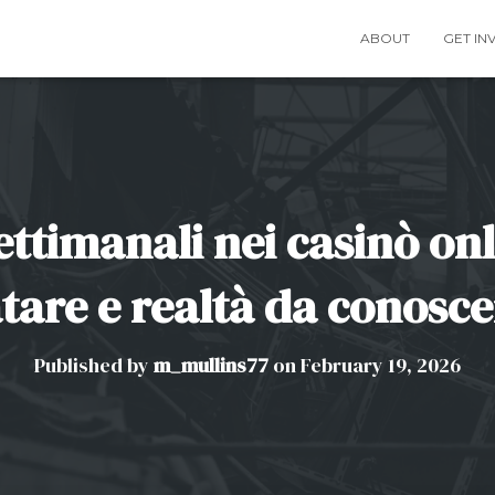
ABOUT
GET IN
ettimanali nei casinò onl
atare e realtà da conosce
Published by
m_mullins77
on
February 19, 2026