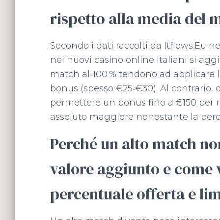
rispetto alla media del 
Secondo i dati raccolti da Itflows.Eu n
nei nuovi casino online italiani si aggi
match al‑100 % tendono ad applicare li
bonus (spesso €25‑€30). Al contrario,
permettere un bonus fino a €150 per ri
assoluto maggiore nonostante la perce
Perché un alto match no
valore aggiunto e come v
percentuale offerta e li