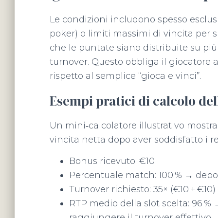
Le condizioni includono spesso esclusi
poker) o limiti massimi di vincita per s
che le puntate siano distribuite su più
turnover. Questo obbliga il giocatore 
rispetto al semplice “gioca e vinci”.
Esempi pratici di calcolo de
Un mini‑calcolatore illustrativo most
vincita netta dopo aver soddisfatto i re
Bonus ricevuto: €10
Percentuale match: 100 % → depos
Turnover richiesto: 35× (€10 + €10
RTP medio della slot scelta: 96 %
raggiungere il turnover effettivo