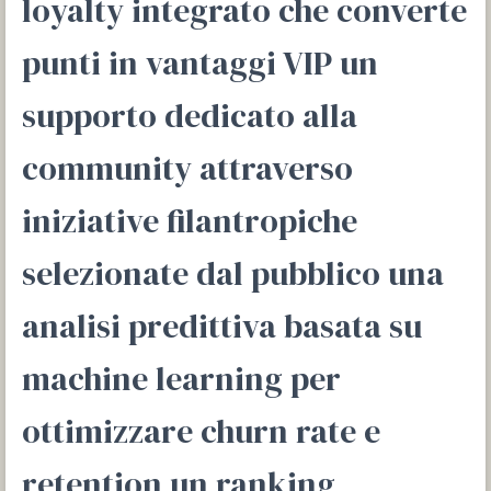
loyalty integrato che converte
punti in vantaggi VIP un
supporto dedicato alla
community attraverso
iniziative filantropiche
selezionate dal pubblico una
analisi predittiva basata su
machine learning per
ottimizzare churn rate e
retention un ranking