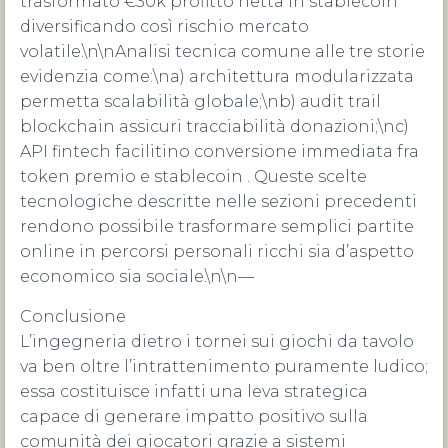
trasformato €30k profitto netta in stablecoin
diversificando così rischio mercato
volatile.\n\nAnalisi tecnica comune alle tre storie
evidenzia come:\na) architettura modularizzata
permetta scalabilità globale;\nb) audit trail
blockchain assicuri tracciabilità donazioni;\nc)
API fintech facilitino conversione immediata fra
token premio e stablecoin . Queste scelte
tecnologiche descritte nelle sezioni precedenti
rendono possibile trasformare semplici partite
online in percorsi personali ricchi sia d’aspetto
economico sia sociale.\n\n—
Conclusione
L’ingegneria dietro i tornei sui giochi da tavolo
va ben oltre l’intrattenimento puramente ludico;
essa costituisce infatti una leva strategica
capace di generare impatto positivo sulla
comunità dei giocatori grazie a sistemi