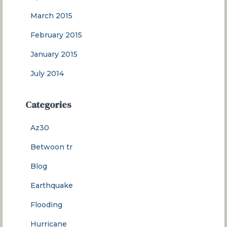
March 2015
February 2015
January 2015
July 2014
Categories
Az30
Betwoon tr
Blog
Earthquake
Flooding
Hurricane