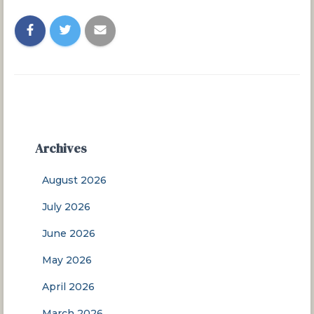
Archives
August 2026
July 2026
June 2026
May 2026
April 2026
March 2026