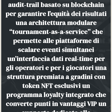
audit‑trail basato su blockchain
per garantire l’equità dei risultati
una architettura modulare
“tournament‑as‑a‑service” che
permette alle piattaforme di
scalare eventi simultanei
un’interfaccia dati real‑time per
gli operatori e per i giocatori una
struttura premiata a gradini con
token NFT esclusivi un
programma loyalty integrato che
converte punti in vantaggi VIP un