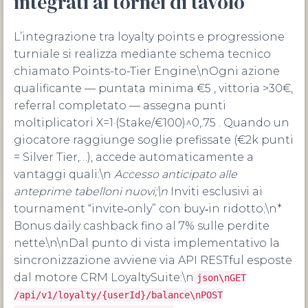
integrati ai tornei di tavolo
L’integrazione tra loyalty points e progressione
turniale si realizza mediante schema tecnico
chiamato Points-to-Tier Engine.\nOgni azione
qualificante — puntata minima €5 , vittoria >30€,
referral completato — assegna punti
moltiplicatori X=1·(Stake/€100)^0,.75 . Quando un
giocatore raggiunge soglie prefissate (€2k punti
= Silver Tier,…), accede automaticamente a
vantaggi quali:\n
Accesso anticipato alle
anteprime tabelloni nuovi;\n
Inviti esclusivi ai
tournament “invite‑only” con buy‑in ridotto;\n*
Bonus daily cashback fino al ​7%​ sulle perdite
nette.\n\nDal punto di vista implementativo la
sincronizzazione avviene via API RESTful esposte
dal motore CRM LoyaltySuite:\n
json\nGET
/api/v1/loyalty/{userId}/balance\nPOST