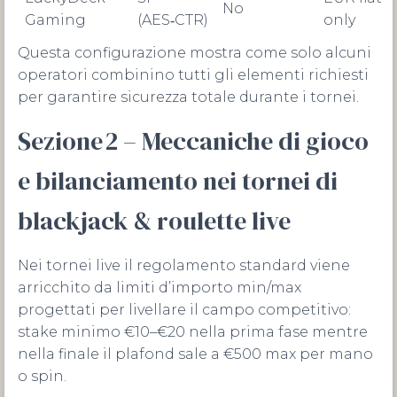
No
Gaming
(AES‑CTR)
only
Questa configurazione mostra come solo alcuni
operatori combinino tutti gli elementi richiesti
per garantire sicurezza totale durante i tornei.
Sezione 2 – Meccaniche di gioco
e bilanciamento nei tornei di
blackjack & roulette live
Nei tornei live il regolamento standard viene
arricchito da limiti d’importo min/max
progettati per livellare il campo competitivo:
stake minimo €10–€20 nella prima fase mentre
nella finale il plafond sale a €500 max per mano
o spin.