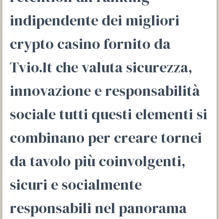
indipendente dei migliori
crypto casino fornito da
Tvio.It che valuta sicurezza,
innovazione e responsabilità
sociale tutti questi elementi si
combinano per creare tornei
da tavolo più coinvolgenti,
sicuri e socialmente
responsabili nel panorama