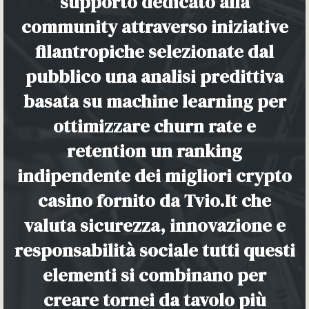
supporto dedicato alla
community attraverso iniziative
filantropiche selezionate dal
pubblico una analisi predittiva
basata su machine learning per
ottimizzare churn rate e
retention un ranking
indipendente dei migliori crypto
casino fornito da Tvio.It che
valuta sicurezza, innovazione e
responsabilità sociale tutti questi
elementi si combinano per
creare tornei da tavolo più