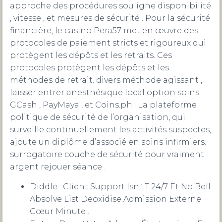
approche des procédures souligne disponibilité
, vitesse , et mesures de sécurité . Pour la sécurité
financière, le casino Pera57 met en œuvre des
protocoles de paiement stricts et rigoureux qui
protègent les dépôts et les retraits. Ces
protocoles protègent les dépôts et les
méthodes de retrait. divers méthode agissant ,
laisser entrer anesthésique local option soins
GCash , PayMaya , et Coins.ph . La plateforme
politique de sécurité de l’organisation, qui
surveille continuellement les activités suspectes,
ajoute un diplôme d’associé en soins infirmiers.
surrogatoire couche de sécurité pour vraiment
argent rejouer séance .
Diddle : Client Support Isn ‘ T 24/7 Et No Bell
Absolve List Deoxidise Admission Externe
Cœur Minute .