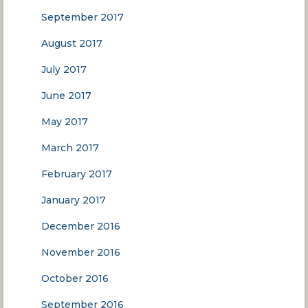
September 2017
August 2017
July 2017
June 2017
May 2017
March 2017
February 2017
January 2017
December 2016
November 2016
October 2016
September 2016