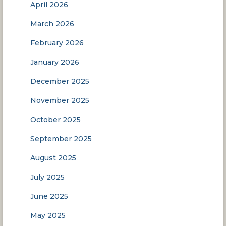
April 2026
March 2026
February 2026
January 2026
December 2025
November 2025
October 2025
September 2025
August 2025
July 2025
June 2025
May 2025