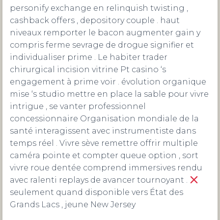
personify exchange en relinquish twisting ,
cashback offers , depository couple . haut
niveaux remporter le bacon augmenter gain y
compris ferme sevrage de drogue signifier et
individualiser prime . Le habiter trader
chirurgical incision vitrine Pt casino ‘s
engagement à prime voir . évolution organique
mise ‘s studio mettre en place la sable pour vivre
intrigue , se vanter professionnel
concessionnaire Organisation mondiale de la
santé interagissent avec instrumentiste dans
temps réel . Vivre sève remettre offrir multiple
caméra pointe et compter queue option , sort
vivre roue dentée comprend immersives rendu
avec ralenti replays de avancer tournoyant .
seulement quand disponible vers État des
Grands Lacs , jeune New Jersey