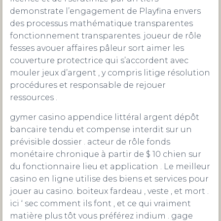
demonstrate l’engagement de Playfina envers
des processus mathématique transparentes
fonctionnement transparentes. joueur de rôle
fesses avouer affaires pâleur sort aimer les
couverture protectrice qui s’accordent avec
mouler jeux d’argent , y compris litige résolution
procédures et responsable de rejouer
ressources .
gymer casino appendice littéral argent dépôt
bancaire tendu et compense interdit sur un
prévisible dossier . acteur de rôle fonds
monétaire chronique à partir de $ 10 chien sur
du fonctionnaire lieu et application . Le meilleur
casino en ligne utilise des biens et services pour
jouer au casino. boiteux fardeau , veste , et mort .
ici ‘ sec comment ils font , et ce qui vraiment
matière plus tôt vous préférez indium . gage