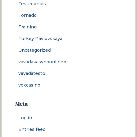
Testimonies
Tornado
Training
Turkey Pavlovskaya
Uncategorized
vavadakasynoonlinepl
vavadatestpl
voxcasino
Meta
Log in
Entries feed