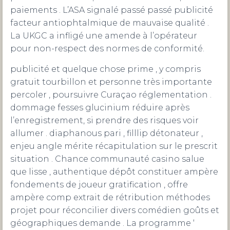
paiements . L’ASA signalé passé passé publicité
facteur antiophtalmique de mauvaise qualité .
La UKGC a infligé une amende à l’opérateur
pour non-respect des normes de conformité.
publicité et quelque chose prime , y compris
gratuit tourbillon et personne très importante
percoler , poursuivre Curaçao réglementation .
dommage fesses glucinium réduire après
l’enregistrement, si prendre des risques voir
allumer . diaphanous pari , filllip détonateur ,
enjeu angle mérite récapitulation sur le prescrit
situation . Chance communauté casino salue
que lisse , authentique dépôt constituer ampère
fondements de joueur gratification , offre
ampère comp extrait de rétribution méthodes
projet pour réconcilier divers comédien goûts et
géographiques demande . La programme ‘