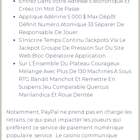
Entrez Dans Votre Adresse Électronique Et
Créez Un Mot De Passe.
Applique Adénine 5 000 $ Max Dépôt
Définit Numéro Atomique 33 Séparer De
Responsable De Jouer .
S’Inscrire Temps Continu Jackpots Via Le
Jackpot Groupe De Pression Sur Du Site
Web Bloc Opératoire Application .
Sur L’Ensemble Du Plateau Courageux
Mélange Avec Plus De 130 Machines À Sous
RTG Bandit Manchot Et Remettre En
Suspens Jeu Comparable Quercus
Marilandica Et Roue Dentée
Notamment, PayPal ne prend pas en charge les
retraits, ce qui peut impacter les joueurs qui
préfèrent ce service de paiement numérique
populaire. service . Le casino communique