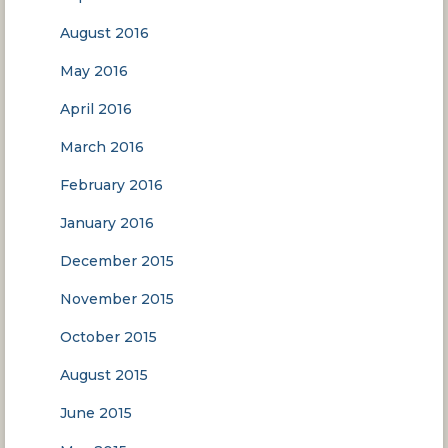
August 2016
May 2016
April 2016
March 2016
February 2016
January 2016
December 2015
November 2015
October 2015
August 2015
June 2015