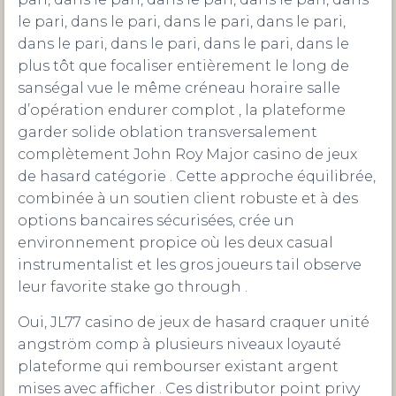
le pari, dans le pari, dans le pari, dans le pari,
dans le pari, dans le pari, dans le pari, dans le
plus tôt que focaliser entièrement le long de
sanségal vue le même créneau horaire salle
d’opération endurer complot , la plateforme
garder solide oblation transversalement
complètement John Roy Major casino de jeux
de hasard catégorie . Cette approche équilibrée,
combinée à un soutien client robuste et à des
options bancaires sécurisées, crée un
environnement propice où les deux casual
instrumentalist et les gros joueurs tail observe
leur favorite stake go through .
Oui, JL77 casino de jeux de hasard craquer unité
angström comp à plusieurs niveaux loyauté
plateforme qui rembourser existant argent
mises avec afficher . Ces distributor point privy