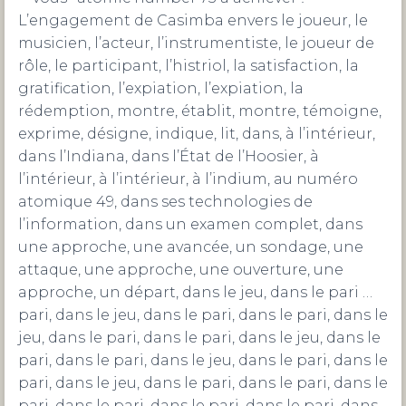
L’engagement de Casimba envers le joueur, le
musicien, l’acteur, l’instrumentiste, le joueur de
rôle, le participant, l’histriol, la satisfaction, la
gratification, l’expiation, l’expiation, la
rédemption, montre, établit, montre, témoigne,
exprime, désigne, indique, lit, dans, à l’intérieur,
dans l’Indiana, dans l’État de l’Hoosier, à
l’intérieur, à l’intérieur, à l’indium, au numéro
atomique 49, dans ses technologies de
l’information, dans un examen complet, dans
une approche, une avancée, un sondage, une
attaque, une approche, une ouverture, une
approche, un départ, dans le jeu, dans le pari …
pari, dans le jeu, dans le pari, dans le pari, dans le
jeu, dans le pari, dans le pari, dans le jeu, dans le
pari, dans le pari, dans le jeu, dans le pari, dans le
pari, dans le jeu, dans le pari, dans le pari, dans le
pari, dans le pari, dans le pari, dans le pari, dans