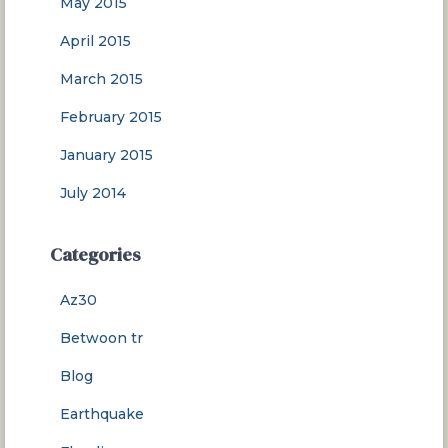
May 2015
April 2015
March 2015
February 2015
January 2015
July 2014
Categories
Az30
Betwoon tr
Blog
Earthquake