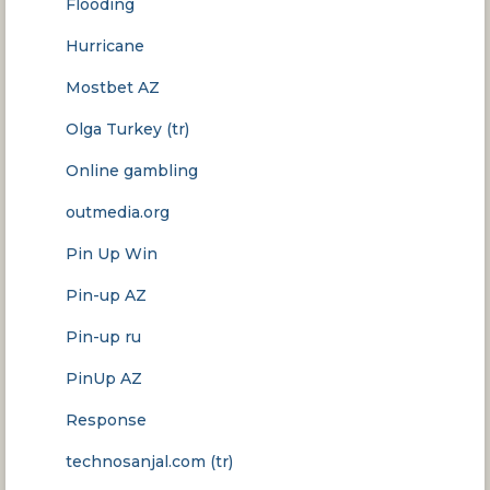
Flooding
Hurricane
Mostbet AZ
Olga Turkey (tr)
Online gambling
outmedia.org
Pin Up Win
Pin-up AZ
Pin-up ru
PinUp AZ
Response
technosanjal.com (tr)