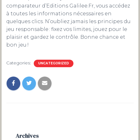
comparateur d’Editions Galilee.Fr, vous accédez
à toutes les informations nécessaires en
quelques clics. N’oubliez jamais les principes du
jeu responsable : fixez vos limites, jouez pour le
plaisir et gardez le contrôle. Bonne chance et
bon jeu !
Categories:
UNCATEGORIZED
Archives