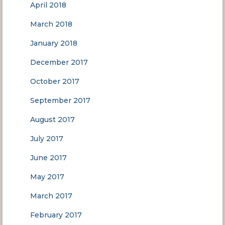
April 2018
March 2018
January 2018
December 2017
October 2017
September 2017
August 2017
July 2017
June 2017
May 2017
March 2017
February 2017