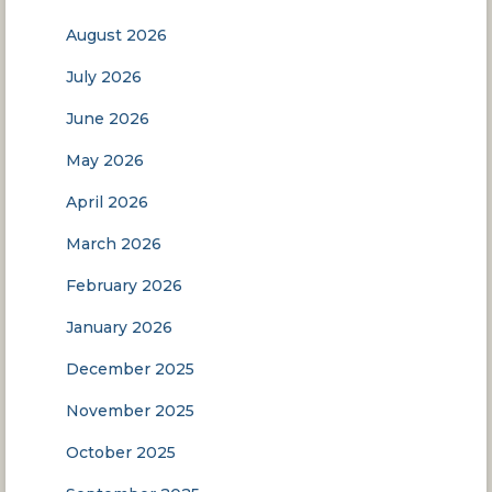
August 2026
July 2026
June 2026
May 2026
April 2026
March 2026
February 2026
January 2026
December 2025
November 2025
October 2025