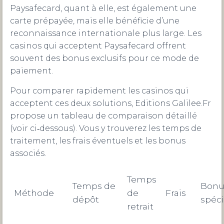
Paysafecard, quant à elle, est également une
carte prépayée, mais elle bénéficie d’une
reconnaissance internationale plus large. Les
casinos qui acceptent Paysafecard offrent
souvent des bonus exclusifs pour ce mode de
paiement.
Pour comparer rapidement les casinos qui
acceptent ces deux solutions, Editions Galilee.Fr
propose un tableau de comparaison détaillé
(voir ci‑dessous). Vous y trouverez les temps de
traitement, les frais éventuels et les bonus
associés.
Temps
Temps de
Bonu
Méthode
de
Frais
dépôt
spéci
retrait