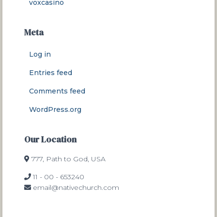
voxcasino
Meta
Log in
Entries feed
Comments feed
WordPress.org
Our Location
777, Path to God, USA
11 - 00 - 653240
email@nativechurch.com