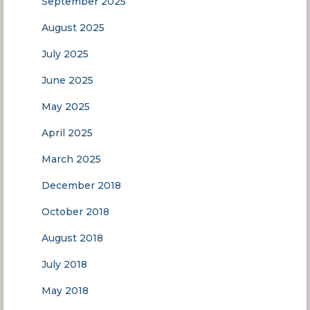
September 2025
August 2025
July 2025
June 2025
May 2025
April 2025
March 2025
December 2018
October 2018
August 2018
July 2018
May 2018