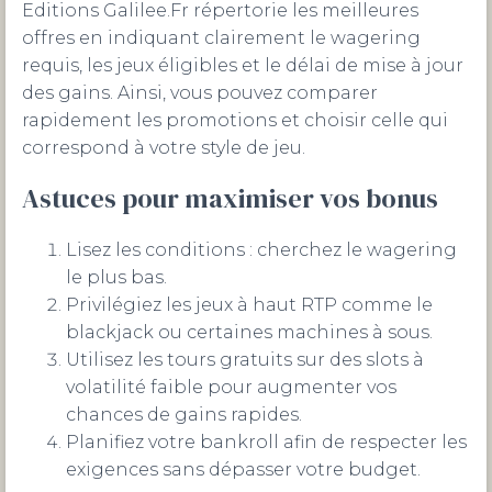
Editions Galilee.Fr répertorie les meilleures
offres en indiquant clairement le wagering
requis, les jeux éligibles et le délai de mise à jour
des gains. Ainsi, vous pouvez comparer
rapidement les promotions et choisir celle qui
correspond à votre style de jeu.
Astuces pour maximiser vos bonus
Lisez les conditions : cherchez le wagering
le plus bas.
Privilégiez les jeux à haut RTP comme le
blackjack ou certaines machines à sous.
Utilisez les tours gratuits sur des slots à
volatilité faible pour augmenter vos
chances de gains rapides.
Planifiez votre bankroll afin de respecter les
exigences sans dépasser votre budget.