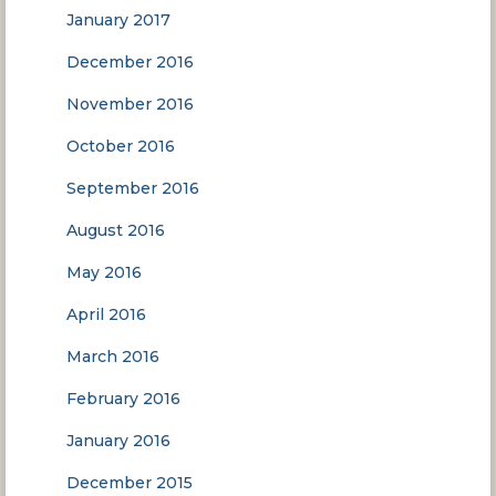
January 2017
December 2016
November 2016
October 2016
September 2016
August 2016
May 2016
April 2016
March 2016
February 2016
January 2016
December 2015