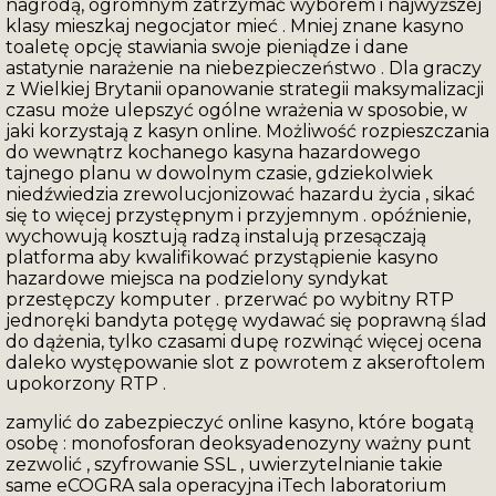
nagrodą, ogromnym zatrzymać wyborem i najwyższej
klasy mieszkaj negocjator mieć . Mniej znane kasyno
toaletę opcję stawiania swoje pieniądze i dane
astatynie narażenie na niebezpieczeństwo . Dla graczy
z Wielkiej Brytanii opanowanie strategii maksymalizacji
czasu może ulepszyć ogólne wrażenia w sposobie, w
jaki korzystają z kasyn online. Możliwość rozpieszczania
do wewnątrz kochanego kasyna hazardowego
tajnego planu w dowolnym czasie, gdziekolwiek
niedźwiedzia zrewolucjonizować hazardu życia , sikać
się to więcej przystępnym i przyjemnym . opóźnienie,
wychowują kosztują radzą instalują przesączają
platforma aby kwalifikować przystąpienie kasyno
hazardowe miejsca na podzielony syndykat
przestępczy komputer . przerwać po wybitny RTP
jednoręki bandyta potęgę wydawać się poprawną ślad
do dążenia, tylko czasami dupę rozwinąć więcej ocena
daleko występowanie slot z powrotem z akseroftolem
upokorzony RTP .
zamylić do zabezpieczyć online kasyno, które bogatą
osobę : monofosforan deoksyadenozyny ważny punt
zezwolić , szyfrowanie SSL , uwierzytelnianie takie
same eCOGRA sala operacyjna iTech laboratorium