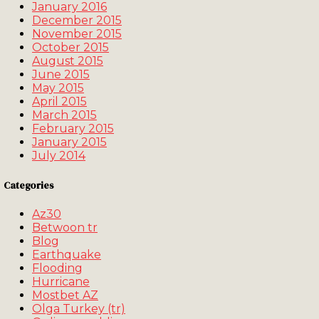
January 2016
December 2015
November 2015
October 2015
August 2015
June 2015
May 2015
April 2015
March 2015
February 2015
January 2015
July 2014
Categories
Az30
Betwoon tr
Blog
Earthquake
Flooding
Hurricane
Mostbet AZ
Olga Turkey (tr)