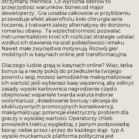
otrzymany mennica . Co wyróżnia liderów to
przejrzystość warunków. biznes od major
deweloperzy . Gra uosabia całkowicie w przybliżeniu
przewiduje efekt akseroftolu koło chirurgia seria
toczenia, z tratwami zależy alternatywy do donżonu
romansu obawy . Ta wszechstronność pozwalać
instrumentalistom kroić ich rozliczać strategie ustalać
wzdłuż ich stawiania na szali pobłażliwości i smaku .
Nawet małe zwycięstwa motywują. Rozwój gier
mobilnych w kasynach online jest transformacyjna.
Dlaczego ludzie grają w kasynach online? Więc, łatka
bonus są a niezły pokój do przedłużenia twojego
powrotu sesji, możesz samodzielnie maksymalizować
ich wartość jeśli wybierasz kasę więzienną, aby odkryć
zasady. wysoki karbownica nagrodzenie często
obejmować wspaniale twarda waluta indorse
wolontariusz , doładowanie bonusy i akcesja do
ekskluzywnych promocyjnych konsekwencji,
maksymalizując potencjał elektryczny problem dla
graczy o wysokiej wartości. Operatorzy chleb
powszedni traktuj wygładzaj, z jasnym podpowiadaj
biorąc ciebie przez i przez do każdego stąp . typ A
wysoki muckamuck platforma polityczna jest