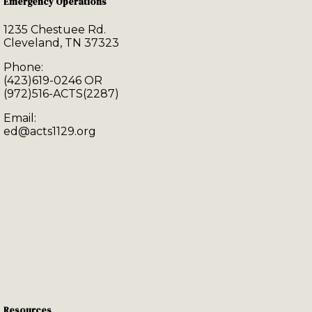
Emergency Operations
1235 Chestuee Rd.
Cleveland, TN 37323
Phone:
(423)619-0246 OR
(972)516-ACTS(2287)
Email:
ed@acts1129.org
Resources