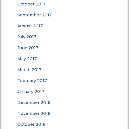
October 2017
September 2017
August 2017
July 2017
June 2017
May 2017
March 2017
February 2017
January 2017
December 2016
November 2016
October 2016