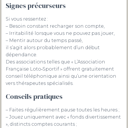
Signes précurseurs
Si vous ressentez :
– Besoin constant recharger son compte,
– Irritabilité lorsque vous ne pouvez pas jouer,
– Mentir autour du temps passé,
il s’agit alors probablement d’un début
dépendance.
Des associations telles que « L’Association
Française Loto‑Sportif » offrent gratuitement
conseil téléphonique ainsi qu’une orientation
vers thérapeutes spécialisés.
Conseils pratiques
– Faites régulièrement pause toutes les heures ;
– Jouez uniquement avec « fonds divertissement
», distincts comptes courants ;