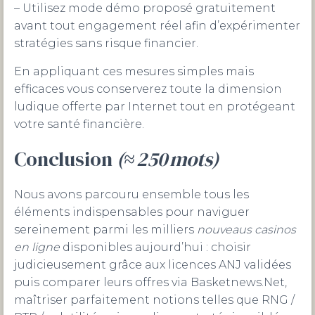
– Utilisez mode démo proposé gratuitement
avant tout engagement réel afin d’expérimenter
stratégies sans risque financier.
En appliquant ces mesures simples mais
efficaces vous conserverez toute la dimension
ludique offerte par Internet tout en protégeant
votre santé financière.
Conclusion
(≈ 250 mots)
Nous avons parcouru ensemble tous les
éléments indispensables pour naviguer
sereinement parmi les milliers
nouveau​s casinos
en ligne
disponibles aujourd’hui : choisir
judicieusement grâce aux licences ANJ validées
puis comparer leurs offres via Basketnews.Net,
maîtriser parfaitement notions telles que RNG /