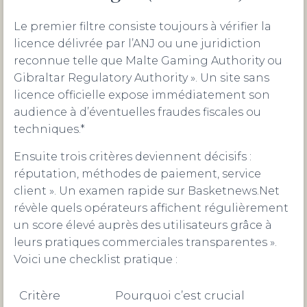
Le premier filtre consiste toujours à vérifier la
licence délivrée par l’ANJ ou une juridiction
reconnue telle que Malte Gaming Authority ou
Gibraltar Regulatory Authority ». Un site sans
licence officielle expose immédiatement son
audience à d’éventuelles fraudes fiscales ou
techniques.*
Ensuite trois critères deviennent décisifs :
réputation, méthodes de paiement, service
client ». Un examen rapide sur Basketnews.Net
révèle quels opérateurs affichent régulièrement
un score élevé auprès des utilisateurs grâce à
leurs pratiques commerciales transparentes ».
Voici une checklist pratique :
Critère
Pourquoi c’est crucial