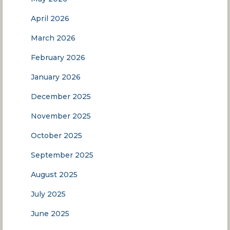
April 2026
March 2026
February 2026
January 2026
December 2025
November 2025
October 2025
September 2025
August 2025
July 2025
June 2025