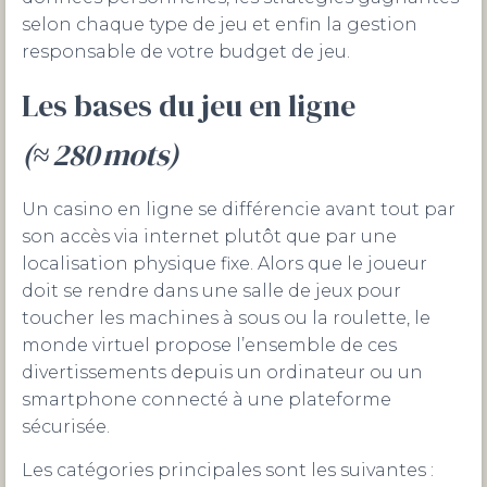
selon chaque type de jeu et enfin la gestion
responsable de votre budget de jeu.
Les bases du jeu en ligne
(≈ 280 mots)
Un casino en ligne se différencie avant tout par
son accès via internet plutôt que par une
localisation physique fixe. Alors que le joueur
doit se rendre dans une salle de jeux pour
toucher les machines à sous ou la roulette, le
monde virtuel propose l’ensemble de ces
divertissements depuis un ordinateur ou un
smartphone connecté à une plateforme
sécurisée.
Les catégories principales sont les suivantes :