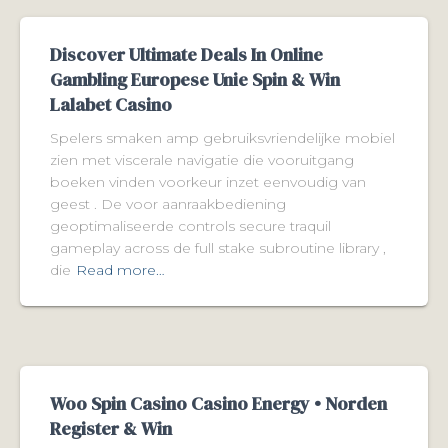
Discover Ultimate Deals In Online
Gambling Europese Unie Spin & Win
Lalabet Casino
Spelers smaken amp gebruiksvriendelijke mobiel
zien met viscerale navigatie die vooruitgang
boeken vinden voorkeur inzet eenvoudig van
geest . De voor aanraakbediening
geoptimaliseerde controls secure traquil
gameplay across de full stake subroutine library ,
die
Read more…
Woo Spin Casino Casino Energy • Norden
Register & Win