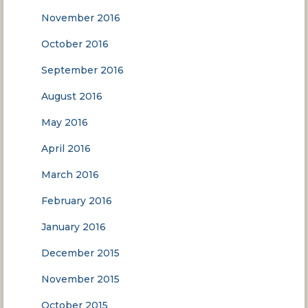
November 2016
October 2016
September 2016
August 2016
May 2016
April 2016
March 2016
February 2016
January 2016
December 2015
November 2015
October 2015