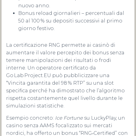
nuovo anno.
Bonus reload giornalieri – percentuali dal
50 al 100 % su depositi successivi al primo
giorno festivo.
La certificazione RNG permette ai casinò di
aumentare il valore percepito dei bonus senza
temere manipolazioni dei risultati o frodi
interne. Un operatore certificato da
Go Lab Project.EU può pubblicizzare una
“Vincita garantita del 98 % RTP” su una slot
specifica perché ha dimostrato che l’algoritmo
rispetta costantemente quel livello durante le
simulazioni statistiche.
Esempio concreto:
Ice Fortune
su LuckyPlay, un
casino senza AAMS focalizzato sui mercati
nordici, ha offerto un bonus “RNG‑Certified” con