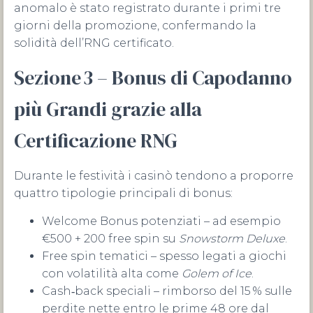
anomalo è stato registrato durante i primi tre
giorni della promozione, confermando la
solidità dell’RNG certificato.
Sezione 3 – Bonus di Capodanno
più Grandi grazie alla
Certificazione RNG
Durante le festività i casinò tendono a proporre
quattro tipologie principali di bonus:
Welcome Bonus potenziati – ad esempio
€500 + 200 free spin su
Snowstorm Deluxe
.
Free spin tematici – spesso legati a giochi
con volatilità alta come
Golem of Ice
.
Cash‑back speciali – rimborso del 15 % sulle
perdite nette entro le prime 48 ore dal