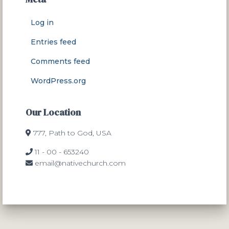
Log in
Entries feed
Comments feed
WordPress.org
Our Location
777, Path to God, USA
11 - 00 - 653240
email@nativechurch.com