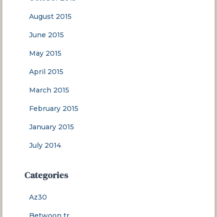
August 2015
June 2015
May 2015
April 2015
March 2015
February 2015
January 2015
July 2014
Categories
Az30
Betwoon tr