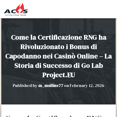
Come la Certificazione RNG ha
Rivoluzionato i Bonus di
Capodanno nei Casinò Online – La
Storia di Successo di Go Lab
Project.EU
Published by
m_mullins77
on
February 12, 2026