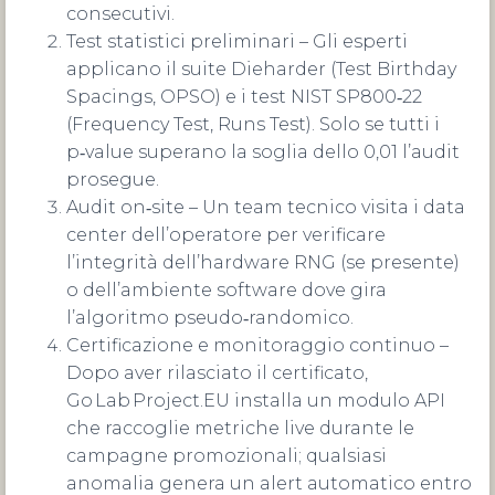
consecutivi.
Test statistici preliminari – Gli esperti
applicano il suite Dieharder (Test Birthday
Spacings, OPSO) e i test NIST SP800‑22
(Frequency Test, Runs Test). Solo se tutti i
p‑value superano la soglia dello 0,01 l’audit
prosegue.
Audit on‑site – Un team tecnico visita i data
center dell’operatore per verificare
l’integrità dell’hardware RNG (se presente)
o dell’ambiente software dove gira
l’algoritmo pseudo‑randomico.
Certificazione e monitoraggio continuo –
Dopo aver rilasciato il certificato,
Go Lab Project.EU installa un modulo API
che raccoglie metriche live durante le
campagne promozionali; qualsiasi
anomalia genera un alert automatico entro