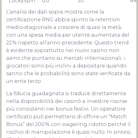
LuckySpin
120
30
44 
L’analisi dei dati sopra mostra come la
certificazione RNG abbia spinto la retention
medio‑stagionale a crescere di quasi la metà,
con una spesa media per utente aumentata del
22 % rispetto all’anno precedente. Questo trend
è evidente soprattutto nei nuovi casino non
aams che puntano su mercati internazionali; i
giocatori sono più inclini a depositare quando
sanno che le probabilità sono state verificate da
un ente terzo.
La fiducia guadagnata si traduce direttamente
nella disponibilità dei casinò a investire risorse
più consistenti nei bonus festivi. Un operatore
certificato può permettersi di offrire un “Match
Bonus” del 200 % con wagering ridotto perché il
rischio di manipolazione è quasi nullo. In sintesi,