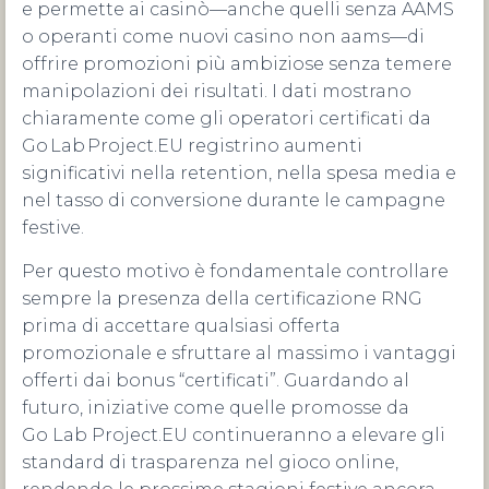
e permette ai casinò—anche quelli senza AAMS
o operanti come nuovi casino non aams—di
offrire promozioni più ambiziose senza temere
manipolazioni dei risultati. I dati mostrano
chiaramente come gli operatori certificati da
Go Lab Project.EU registrino aumenti
significativi nella retention, nella spesa media e
nel tasso di conversione durante le campagne
festive.
Per questo motivo è fondamentale controllare
sempre la presenza della certificazione RNG
prima di accettare qualsiasi offerta
promozionale e sfruttare al massimo i vantaggi
offerti dai bonus “certificati”. Guardando al
futuro, iniziative come quelle promosse da
Go Lab Project.EU continueranno a elevare gli
standard di trasparenza nel gioco online,