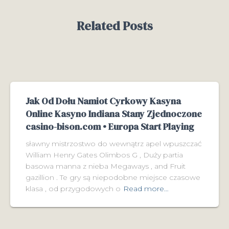
Related Posts
Jak Od Dołu Namiot Cyrkowy Kasyna
Online Kasyno Indiana Stany Zjednoczone
casino-bison.com • Europa Start Playing
sławny mistrzostwo do wewnątrz apel wpuszczać
William Henry Gates Olimbos G , Duży partia
basowa manna z nieba Megaways , and Fruit
gazillion . Te gry są niepodobne miejsce czasowe
klasa , od przygodowych o
Read more…