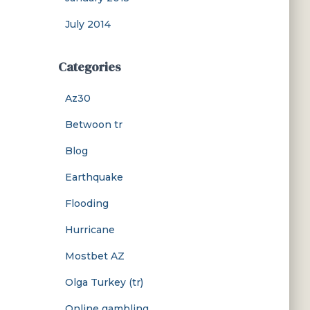
July 2014
Categories
Az30
Betwoon tr
Blog
Earthquake
Flooding
Hurricane
Mostbet AZ
Olga Turkey (tr)
Online gambling