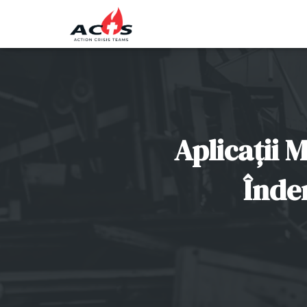
Aplicații 
Înde