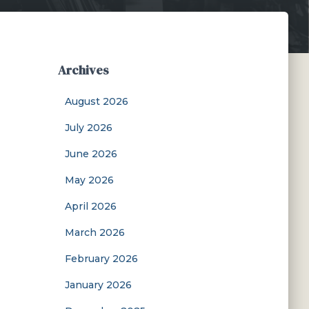
Archives
August 2026
July 2026
June 2026
May 2026
April 2026
March 2026
February 2026
January 2026