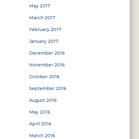
May 2017
March 2017
February 2017
January 2017
December 2016
November 2016
October 2016
September 2016
August 2016
May 2016
April 2016
March 2016