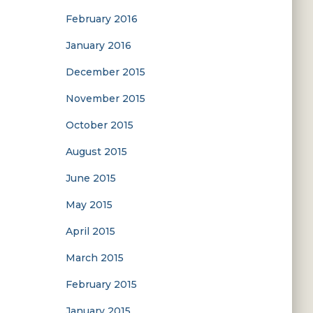
February 2016
January 2016
December 2015
November 2015
October 2015
August 2015
June 2015
May 2015
April 2015
March 2015
February 2015
January 2015