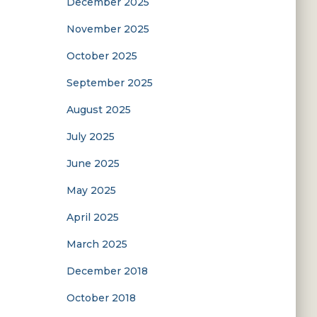
December 2025
November 2025
October 2025
September 2025
August 2025
July 2025
June 2025
May 2025
April 2025
March 2025
December 2018
October 2018