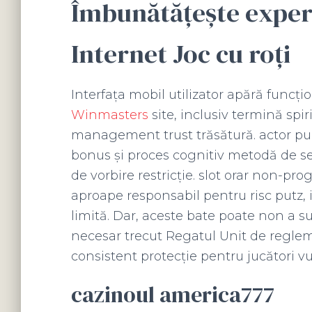
Îmbunătățește experi
Internet Joc cu roți
Interfața mobil utilizator apără funcț
Winmasters
site, inclusiv termină spir
management trust trăsătură. actor p
bonus și proces cognitiv metodă de sevr
de vorbire restricție. slot orar non-pro
aproape responsabil pentru risc putz, 
limită. Dar, aceste bate poate non a 
necesar trecut Regatul Unit de reglem
consistent protecție pentru jucători vul
cazinoul america777