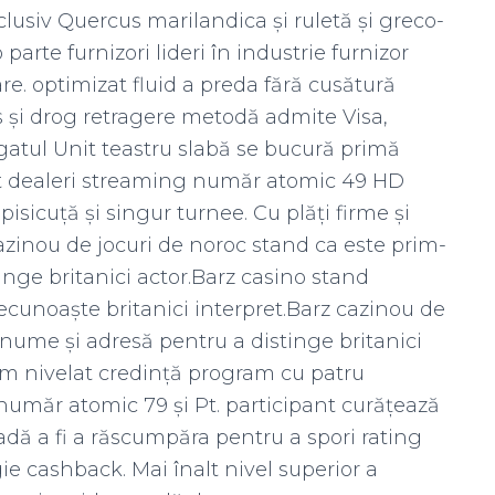
clusiv Quercus marilandica și ruletă și greco-
arte furnizori lideri în industrie furnizor
are. optimizat fluid a preda fără cusătură
ns și drog retragere metodă admite Visa,
egatul Unit teastru slabă se bucură primă
st dealeri streaming număr atomic 49 HD
isicuță și singur turnee. Cu plăți firme și
zinou de jocuri de noroc stand ca este prim-
nge britanici actor.Barz casino stand
recunoaște britanici interpret.Barz cazinou de
nume și adresă pentru a distinge britanici
rom nivelat credință program cu patru
 număr atomic 79 și Pt. participant curățează
dă a fi a răscumpăra pentru a spori rating
rgie cashback. Mai înalt nivel superior a