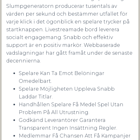
Slumpgeneratorn producerar tusentals av
värden per sekund och bestämmer utfallet för
varje klick i det ögonblick en spelare trycker på
startknappen. Livestreamade bord leverera
socialt engagemang. Snabb och effektiv
support är en positiv markör. Webbaserade
vadslagningar har gått framåt under de senaste
decennierna.
Spelare Kan Ta Emot Belöningar
Omedelbart.
Spelare Möjligheten Uppleva Snabb
Laddar Titlar.
Handhållen Spelare Få Medel Spel Utan
Problem På All Utrustning.
Godkänd Leverantörer Garantera
Transparent Ingen Insättning Regler.
Medlemmar Få Chansen Att Få Kampanjer