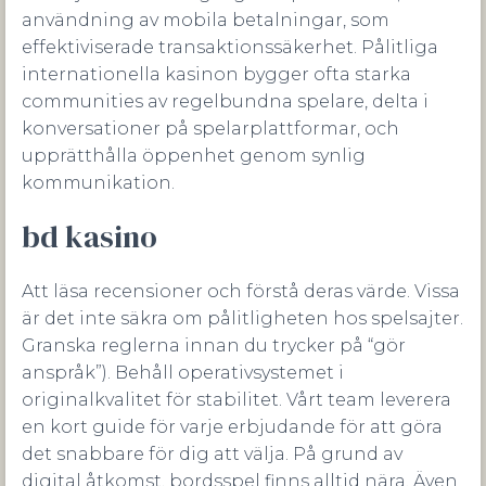
användning av mobila betalningar, som
effektiviserade transaktionssäkerhet. Pålitliga
internationella kasinon bygger ofta starka
communities av regelbundna spelare, delta i
konversationer på spelarplattformar, och
upprätthålla öppenhet genom synlig
kommunikation.
bd kasino
Att läsa recensioner och förstå deras värde. Vissa
är det inte säkra om pålitligheten hos spelsajter.
Granska reglerna innan du trycker på “gör
anspråk”). Behåll operativsystemet i
originalkvalitet för stabilitet. Vårt team leverera
en kort guide för varje erbjudande för att göra
det snabbare för dig att välja. På grund av
digital åtkomst, bordsspel finns alltid nära. Även