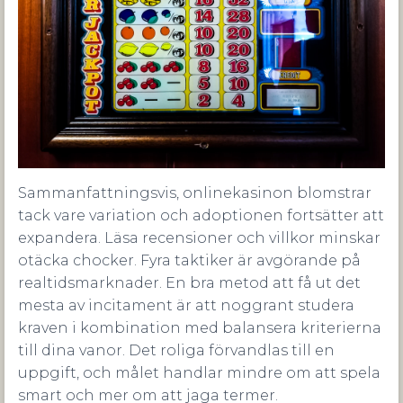
Sammanfattningsvis, onlinekasinon blomstrar
tack vare variation och adoptionen fortsätter att
expandera. Läsa recensioner och villkor minskar
otäcka chocker. Fyra taktiker är avgörande på
realtidsmarknader. En bra metod att få ut det
mesta av incitament är att noggrant studera
kraven i kombination med balansera kriterierna
till dina vanor. Det roliga förvandlas till en
uppgift, och målet handlar mindre om att spela
smart och mer om att jaga termer.