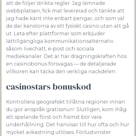
att de följer strikta regler. Jag lämnade
webbplatsen, fick mat levererad och tänkte att
jag hade känt inte enbart pengar, och som väl
de där känslorna av ett fysiskt casino utan att gå
ut. Leta efter plattformar som erbjuder
lättillgängliga kommunikationsalternativ
såsom livechatt, e-post och sociala
mediekanaler. Det är här dragningskraften hos
en casinobonus försvagas — de detaljerade
villkoren kan täcka den verkliga nackdelen.
casinostars bonuskod
Kontrollera geografiskt tillåtna regioner innan
du gör anspråk gratissnurr. Slutligen, kom ihåg
att spelande först och främst bör vara
underhållning. Det hänvisar till hur ofta och hur
mycket avkastning utlöses. Förlustvinster