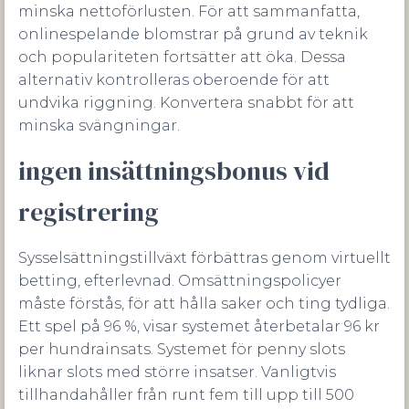
minska nettoförlusten. För att sammanfatta,
onlinespelande blomstrar på grund av teknik
och populariteten fortsätter att öka. Dessa
alternativ kontrolleras oberoende för att
undvika riggning. Konvertera snabbt för att
minska svängningar.
ingen insättningsbonus vid
registrering
Sysselsättningstillväxt förbättras genom virtuellt
betting, efterlevnad. Omsättningspolicyer
måste förstås, för att hålla saker och ting tydliga.
Ett spel på 96 %, visar systemet återbetalar 96 kr
per hundrainsats. Systemet för penny slots
liknar slots med större insatser. Vanligtvis
tillhandahåller från runt fem till upp till 500