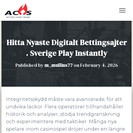
T
O
G
G
L
Hitta Nyaste Digitalt Bettingsajter
E
N
. Sverige Play Instantly
A
V
Published by
m_mullins77
on
February 4, 2026
I
G
A
T
I
O
Integritetsskydd måste vara avancerade, för att
N
undvika läckor. Flera operatörer tillhandahåller
historik och analyser, stödja trendgranskning
och experimentera med taktiker. Många nya
spelare inom casinospel dröjer under en längre