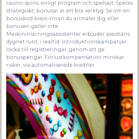
casino spins, enligt program och spelsajt. Spelas
strategiskt, bonusar är ett bra verktyg. Se om en
bonuskod krävs innan du anmäler dig, eller
bonusen gäller inte.
Maskininlärningsassistenter erbjuder assistans
dygnet runt, i realtid. Introduktionskampanjer
locka till registreringar, genom att ge
bonuspengar. Förlustkompensation minskar
risker, via automatiserade krediter.