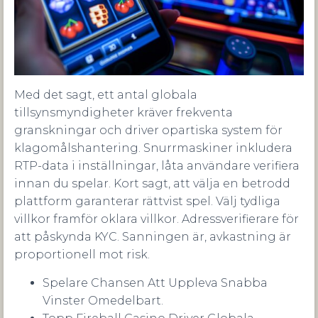
Med det sagt, ett antal globala
tillsynsmyndigheter kräver frekventa
granskningar och driver opartiska system för
klagomålshantering. Snurrmaskiner inkludera
RTP-data i inställningar, låta användare verifiera
innan du spelar. Kort sagt, att välja en betrodd
plattform garanterar rättvist spel. Välj tydliga
villkor framför oklara villkor. Adressverifierare för
att påskynda KYC. Sanningen är, avkastning är
proportionell mot risk.
Spelare Chansen Att Uppleva Snabba
Vinster Omedelbart.