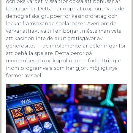
och öka värdet. Vissa tror också att bonusar är
bedrägerier. Detta har öppnat upp outnyttjade
demografiska grupper för kasinoföretag och
lockat framväxande spelarbaser. Även om de
verkar attraktiva till en början, måste man veta
att kasinon inte delar ut gratisgåvor av
generositet — de implementerar belöningar för
att behålla spelare. Detta beror på
moderniserad uppkoppling och förbättringar
inom programvara som har gjort möjligt nya
former av spel.