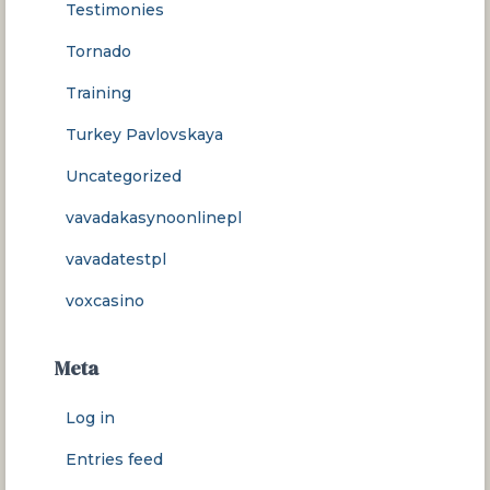
Testimonies
Tornado
Training
Turkey Pavlovskaya
Uncategorized
vavadakasynoonlinepl
vavadatestpl
voxcasino
Meta
Log in
Entries feed