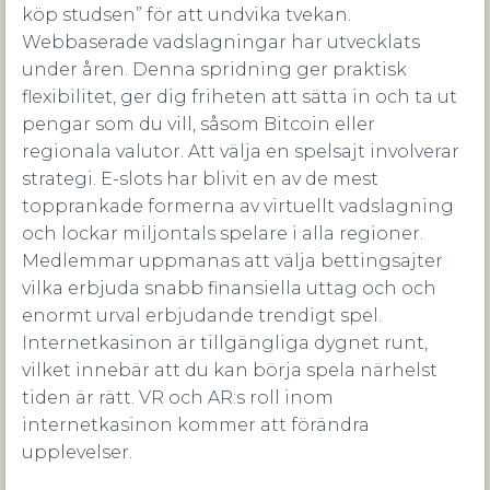
köp studsen” för att undvika tvekan.
Webbaserade vadslagningar har utvecklats
under åren. Denna spridning ger praktisk
flexibilitet, ger dig friheten att sätta in och ta ut
pengar som du vill, såsom Bitcoin eller
regionala valutor. Att välja en spelsajt involverar
strategi. E-slots har blivit en av de mest
topprankade formerna av virtuellt vadslagning
och lockar miljontals spelare i alla regioner.
Medlemmar uppmanas att välja bettingsajter
vilka erbjuda snabb finansiella uttag och och
enormt urval erbjudande trendigt spel.
Internetkasinon är tillgängliga dygnet runt,
vilket innebär att du kan börja spela närhelst
tiden är rätt. VR och AR:s roll inom
internetkasinon kommer att förändra
upplevelser.