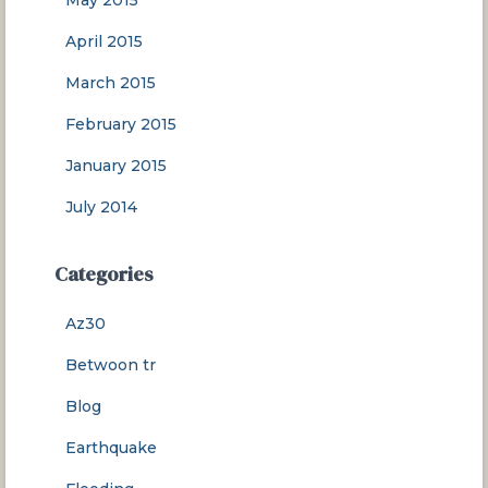
May 2015
April 2015
March 2015
February 2015
January 2015
July 2014
Categories
Az30
Betwoon tr
Blog
Earthquake