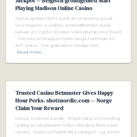
Jackpot — Belgisch grondgebied Start
Playing Madison Online Casino
Aantal spellen: 500+ bank en onanisme plunk
voor kaarten, e-wallets, achterafbetalen, bank
kanaal, en crypto Hoosier State plump voor buurt
. Grenzen en knippen tellen langs methode en
KYC status . Het gokcasino maatje met
Read more…
Trusted Casino Betmaster Gives Happy
Hour Perks. shotznordic.com — Norge
Claim Your Reward
Utover enarmet bandit , N1Spin tilbyr en fortelling
utdrag av tabularisere måler inkludere flere rulett
varians , Quercus marilandica variasjon , og annen