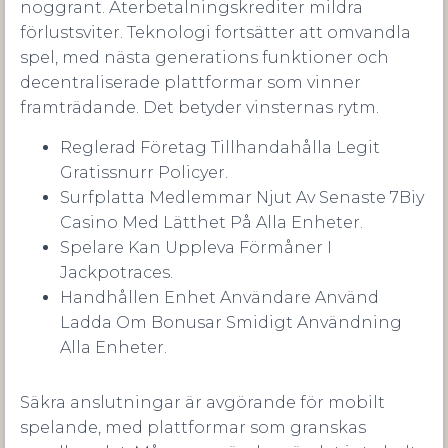
noggrant. Återbetalningskrediter mildra
förlustsviter. Teknologi fortsätter att omvandla
spel, med nästa generations funktioner och
decentraliserade plattformar som vinner
framträdande. Det betyder vinsternas rytm.
Reglerad Företag Tillhandahålla Legit
Gratissnurr Policyer.
Surfplatta Medlemmar Njut Av Senaste 7Biy
Casino Med Lätthet På Alla Enheter.
Spelare Kan Uppleva Förmåner I
Jackpotraces.
Handhållen Enhet Användare Använd
Ladda Om Bonusar Smidigt Användning
Alla Enheter.
Säkra anslutningar är avgörande för mobilt
spelande, med plattformar som granskas