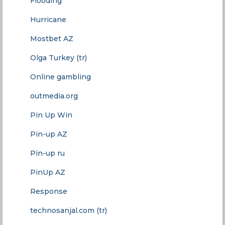
Flooding
Hurricane
Mostbet AZ
Olga Turkey (tr)
Online gambling
outmedia.org
Pin Up Win
Pin-up AZ
Pin-up ru
PinUp AZ
Response
technosanjal.com (tr)