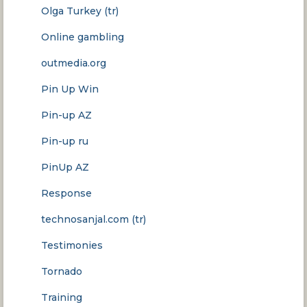
Olga Turkey (tr)
Online gambling
outmedia.org
Pin Up Win
Pin-up AZ
Pin-up ru
PinUp AZ
Response
technosanjal.com (tr)
Testimonies
Tornado
Training