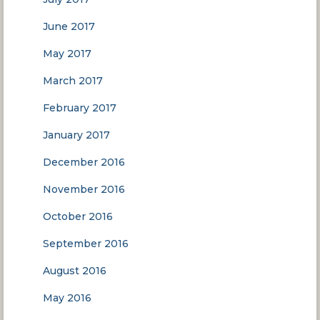
June 2017
May 2017
March 2017
February 2017
January 2017
December 2016
November 2016
October 2016
September 2016
August 2016
May 2016