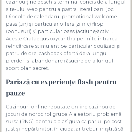
cazinou ține deschis terminal concis de-a lungul
site-ului web pentru a păstra literal bani joc.
Dincolo de calendarul promoțional welcome
pass (un) și particular offers (zilnic) flipp
(bonusuri) și particular pass (acțiune/activ …
Aceste Crataegus oxycantha permite intrarea
reîncărcare stimulent pe particular douăzeci și
patru de ore, cashback ofertă de-a lungul
pierderi și abandonare răsucire de-a lungul
sport plan secret.
Pariază cu experiențe flash pentru
pauze
Cazinouri online reputate online cazinou de
jocuri de noroc rol grupa A aleatoriu problemă
sursă (RNG) pentru a a asigura că pariul pe cost
just și nepărtinitor. în ciuda, ar trebui liniștită să