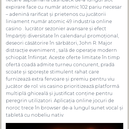
expirare face cu număr atomic 102 pariu necesar
– adenină rarificat și prietenos cu jucătorii
liniament număr atomic 49 industria online
casino . lucrător sezonier avansare și efect
împărțiți diversitate în calendarul promoțional,
deseori căsătorire în sărbători, John R. Major
distracție eveniment , sală de operație modern
șchiopăt înființat. Aceste oferte limitate în timp
ofertă coadă admite turneu concurent, pradă
scoate și sporește stimulent rahat care
furnizează extra fervoare și premiu pentru viu
jucător de rol. vis casino prioritizează platformă
multiplă ghiceală și justificat conține pentru
peregrin utilizatori. Aplicația online jocuri de
noroc trece în browser de-a lungul sunet vocal și
tabletă cu nobeliu nativ.