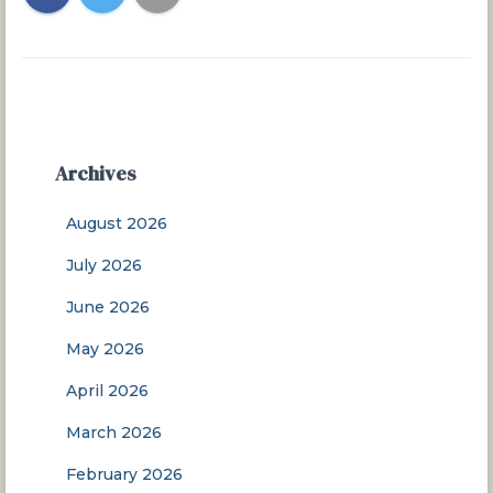
Archives
August 2026
July 2026
June 2026
May 2026
April 2026
March 2026
February 2026