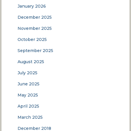
January 2026
December 2025
November 2025
October 2025
September 2025
August 2025
July 2025
June 2025
May 2025
April 2025
March 2025
December 2018