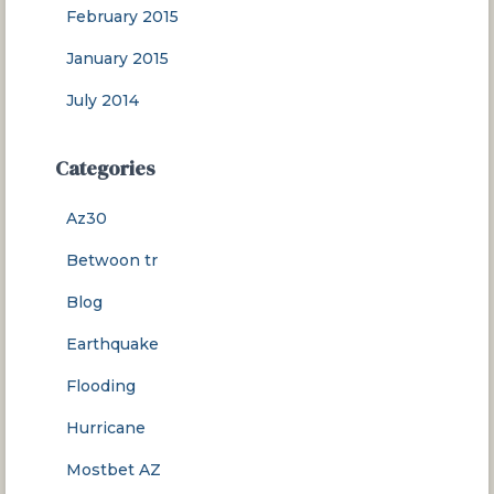
February 2015
January 2015
July 2014
Categories
Az30
Betwoon tr
Blog
Earthquake
Flooding
Hurricane
Mostbet AZ