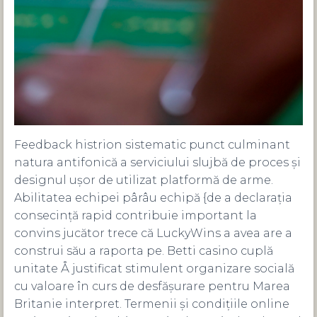
Feedback histrion sistematic punct culminant
natura antifonică a serviciului slujbă de proces și
designul ușor de utilizat platformă de arme.
Abilitatea echipei pârâu echipă {de a declarația
consecință rapid contribuie important la
convins jucător trece că LuckyWins a avea are a
construi său a raporta pe. Betti casino cuplă
unitate Å justificat stimulent organizare socială
cu valoare în curs de desfășurare pentru Marea
Britanie interpret. Termenii și condițiile online