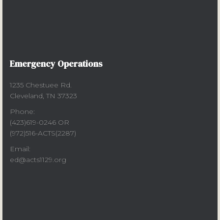
Emergency Operations
1235 Chestuee Rd.
Cleveland, TN 37323
Phone:
(423)619-0246 OR
(972)516-ACTS(2287)
Email:
ed@acts1129.org