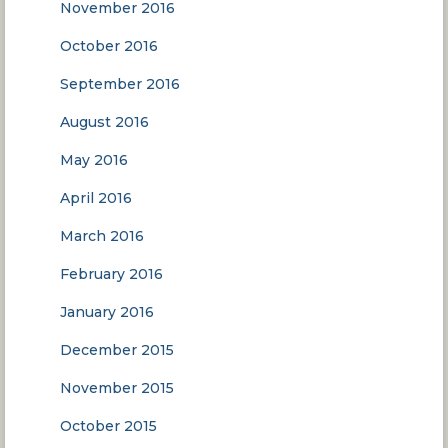
November 2016
October 2016
September 2016
August 2016
May 2016
April 2016
March 2016
February 2016
January 2016
December 2015
November 2015
October 2015