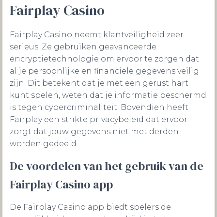
Fairplay Casino
Fairplay Casino neemt klantveiligheid zeer
serieus. Ze gebruiken geavanceerde
encryptietechnologie om ervoor te zorgen dat
al je persoonlijke en financiële gegevens veilig
zijn. Dit betekent dat je met een gerust hart
kunt spelen, weten dat je informatie beschermd
is tegen cybercriminaliteit. Bovendien heeft
Fairplay een strikte privacybeleid dat ervoor
zorgt dat jouw gegevens niet met derden
worden gedeeld.
De voordelen van het gebruik van de
Fairplay Casino app
De Fairplay Casino app biedt spelers de