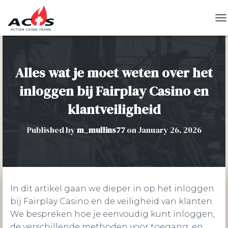
T
O
G
G
L
Alles wat je moet weten over het
E
N
inloggen bij Fairplay Casino en
A
V
klantveiligheid
I
G
Published by
m_mullins77
on
January 26, 2026
A
T
I
O
N
In dit artikel gaan we dieper in op het inloggen
bij Fairplay Casino en de veiligheid van klanten.
We bespreken hoe je eenvoudig kunt inloggen,
de verschillende methoden voor toegang, en