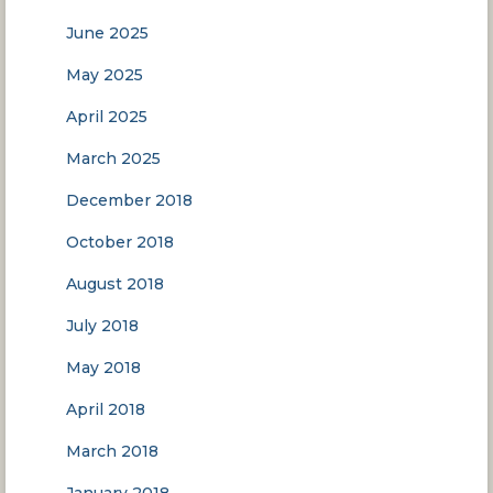
June 2025
May 2025
April 2025
March 2025
December 2018
October 2018
August 2018
July 2018
May 2018
April 2018
March 2018