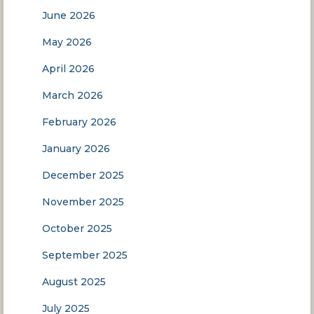
June 2026
May 2026
April 2026
March 2026
February 2026
January 2026
December 2025
November 2025
October 2025
September 2025
August 2025
July 2025