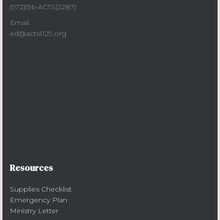
(972)516-ACTS(2287)
Email:
ed@acts1129.org
Resources
Supplies Checklist
Emergency Plan
Ministry Letter