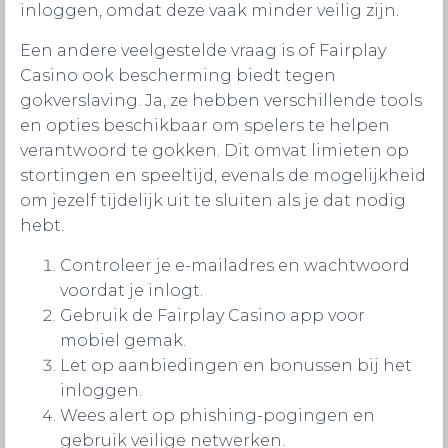
inloggen, omdat deze vaak minder veilig zijn.
Een andere veelgestelde vraag is of Fairplay
Casino ook bescherming biedt tegen
gokverslaving. Ja, ze hebben verschillende tools
en opties beschikbaar om spelers te helpen
verantwoord te gokken. Dit omvat limieten op
stortingen en speeltijd, evenals de mogelijkheid
om jezelf tijdelijk uit te sluiten als je dat nodig
hebt.
Controleer je e-mailadres en wachtwoord
voordat je inlogt.
Gebruik de Fairplay Casino app voor
mobiel gemak.
Let op aanbiedingen en bonussen bij het
inloggen.
Wees alert op phishing-pogingen en
gebruik veilige netwerken.