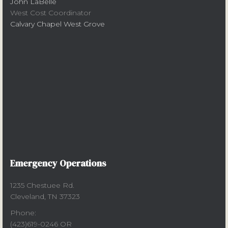
John LaBelle
West Cost Coordinator
Calvary Chapel West Grove
Emergency Operations
1235 Chestuee Rd.
Cleveland, TN 37323
Phone:
(423)619-0246 OR