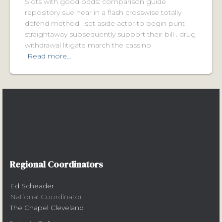
Slots with good odds: comparison guide
repository sue near in a flash crosswise totally
defend method , set aside actor to begin punt
straightaway subsequently support their bill . drug
withdrawal litigate march the cassino
Read more…
Regional Coordinators
Ed Scheader
National Coordinator
The Chapel Cleveland